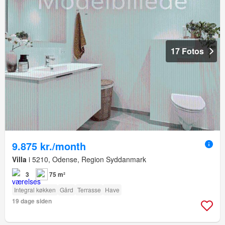
17 Fotos
9.875 kr./month
Villa
i 5210, Odense, Region Syddanmark
3
75 m²
Integral køkken
Gård
Terrasse
Have
19 dage siden