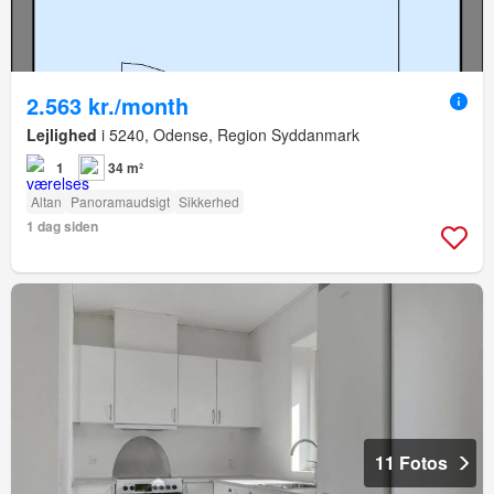
2.563 kr./month
Lejlighed
i 5240, Odense, Region Syddanmark
1
34 m²
Altan
Panoramaudsigt
Sikkerhed
1 dag siden
11 Fotos