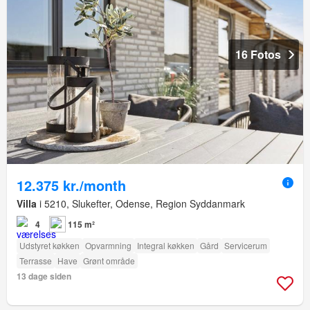
16 Fotos
12.375 kr./month
Villa
i 5210, Slukefter, Odense, Region Syddanmark
4
115 m²
Udstyret køkken
Opvarmning
Integral køkken
Gård
Servicerum
Terrasse
Have
Grønt område
13 dage siden