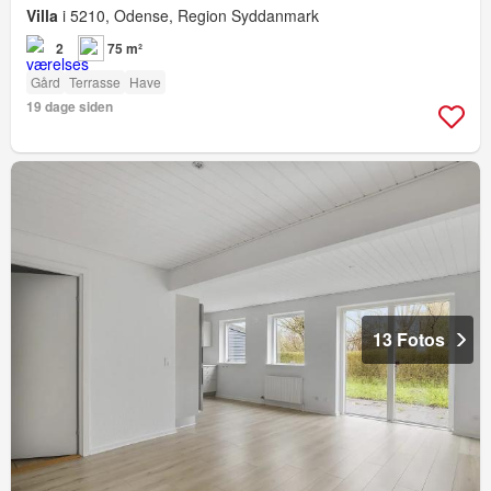
Villa
i 5210, Odense, Region Syddanmark
2
75 m²
Gård
Terrasse
Have
19 dage siden
13 Fotos