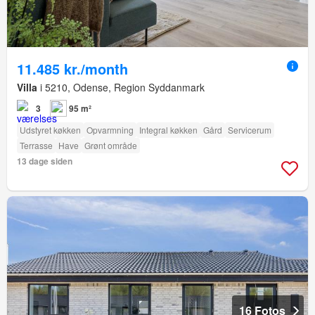
11.485 kr./month
Villa
i 5210, Odense, Region Syddanmark
3
95 m²
Udstyret køkken
Opvarmning
Integral køkken
Gård
Servicerum
Terrasse
Have
Grønt område
13 dage siden
16 Fotos