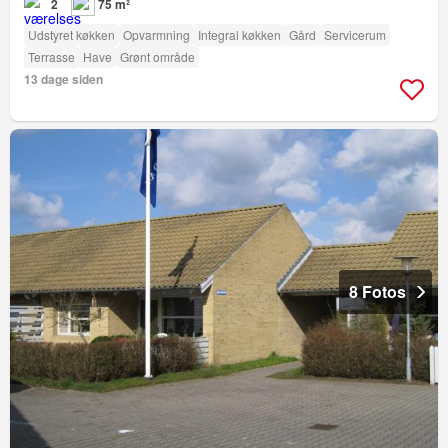
2
75 m²
Udstyret køkken
Opvarmning
Integral køkken
Gård
Servicerum
Terrasse
Have
Grønt område
13 dage siden
8 Fotos