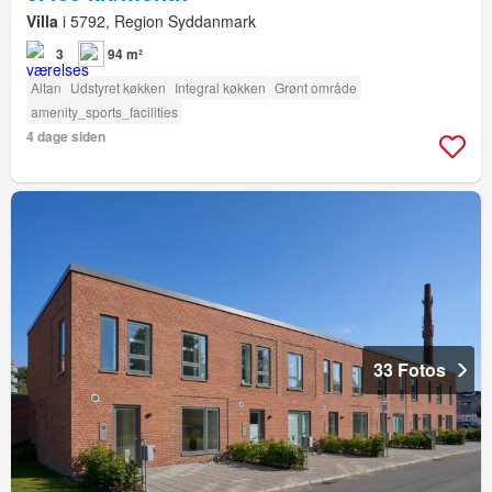
Villa
i 5792, Region Syddanmark
3
94 m²
Altan
Udstyret køkken
Integral køkken
Grønt område
amenity_sports_facilities
4 dage siden
33 Fotos