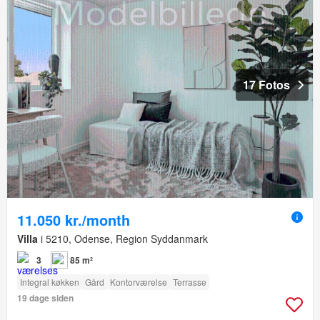
17 Fotos
11.050 kr./month
Villa
i 5210, Odense, Region Syddanmark
3
85 m²
Integral køkken
Gård
Kontorværelse
Terrasse
19 dage siden