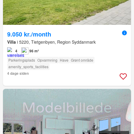
9.050 kr./month
Villa
i 5220, Tietgenbyen, Region Syddanmark
4
96 m²
Parkeringsplads
Opvarmning
Have
Grønt område
amenity_sports_facilities
4 dage siden