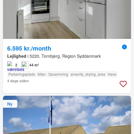
6.595 kr./month
Lejlighed
i 5220, Tornbjerg, Region Syddanmark
2
44 m²
Parkeringsplads
Altan
Opvarmning
amenity_drying_area
Have
4 dage siden
Ny