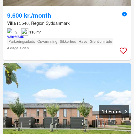
9.600 kr./month
Villa
i 5540, Region Syddanmark
5
116 m²
Parkeringsplads
Opvarmning
Sikkerhed
Have
Grønt område
4 dage siden
19 Fotos