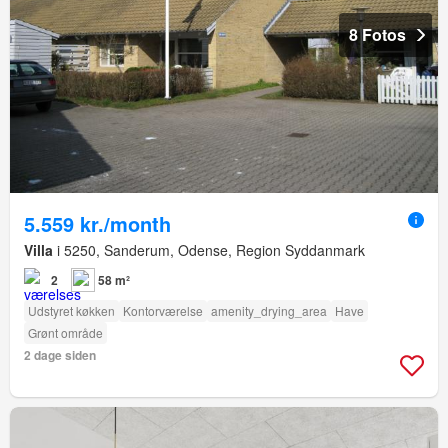
8 Fotos
5.559 kr./month
Villa
i 5250, Sanderum, Odense, Region Syddanmark
2
58 m²
Udstyret køkken
Kontorværelse
amenity_drying_area
Have
Grønt område
2 dage siden