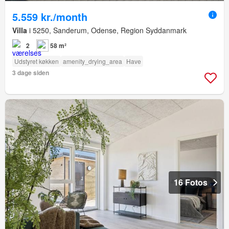
5.559 kr./month
Villa
i 5250, Sanderum, Odense, Region Syddanmark
2
58 m²
Udstyret køkken
amenity_drying_area
Have
3 dage siden
16 Fotos