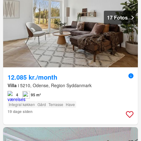
17 Fotos
12.085 kr./month
Villa
i 5210, Odense, Region Syddanmark
4
95 m²
Integral køkken
Gård
Terrasse
Have
19 dage siden