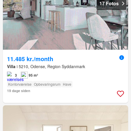
17 Fotos
11.485 kr./month
Villa
i 5210, Odense, Region Syddanmark
3
95 m²
Kontorværelse
Opbevaringsrum
Have
19 dage siden