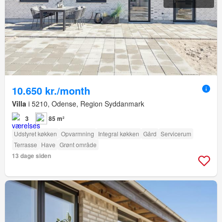
10.650 kr./month
Villa
i 5210, Odense, Region Syddanmark
3
85 m²
Udstyret køkken
Opvarmning
Integral køkken
Gård
Servicerum
Terrasse
Have
Grønt område
13 dage siden