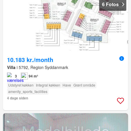
6 Fotos
10.183 kr./month
Villa
i 5792, Region Syddanmark
3
94 m²
Udstyret køkken
Integral køkken
Have
Grønt område
amenity_sports_facilities
4 dage siden