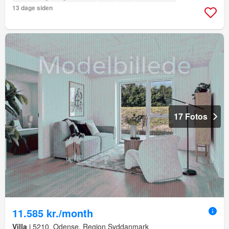
13 dage siden
17 Fotos
11.585 kr./month
Villa
i 5210, Odense, Region Syddanmark