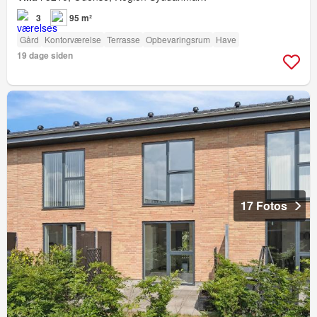
3
95 m²
Gård
Kontorværelse
Terrasse
Opbevaringsrum
Have
19 dage siden
17 Fotos