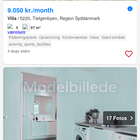
9.050 kr./month
Villa
i 5220, Tietgenbyen, Region Syddanmark
4
97 m²
Parkeringsplads
Opvarmning
Kontorværelse
Have
Grønt område
amenity_sports_facilities
4 dage siden
17 Fotos