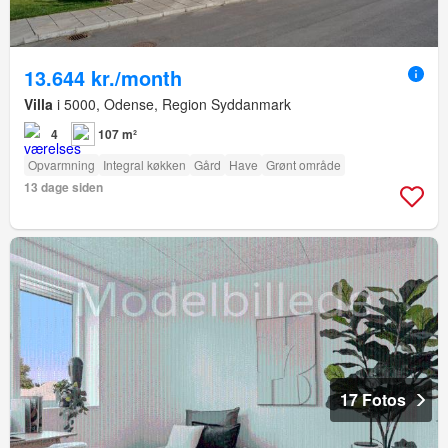
13.644 kr./month
Villa
i 5000, Odense, Region Syddanmark
4
107 m²
Opvarmning
Integral køkken
Gård
Have
Grønt område
13 dage siden
17 Fotos