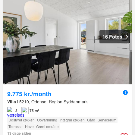
16 Fotos
9.775 kr./month
Villa
i 5210, Odense, Region Syddanmark
3
75 m²
Udstyret køkken
Opvarmning
Integral køkken
Gård
Servicerum
Terrasse
Have
Grønt område
13 dage siden