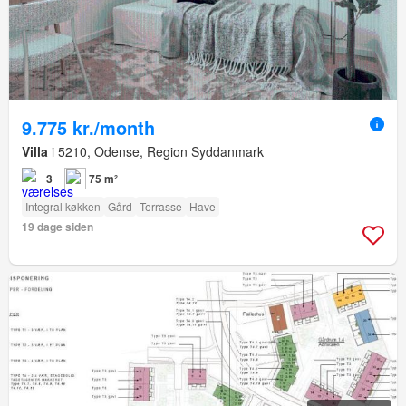
9.775 kr./month
Villa
i 5210, Odense, Region Syddanmark
3
75 m²
Integral køkken
Gård
Terrasse
Have
19 dage siden