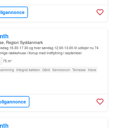
oligannonce
onth
se, Region Syddanmark
nsdag 16.30-17.30 og hver søndag 12.00-13.00.Vi udlejer nu 74
lige rækkehuse i Korup med indflytning i september
75 m²
varmning
Integral køkken
Gård
Servicerum
Terrasse
Have
oligannonce
onth