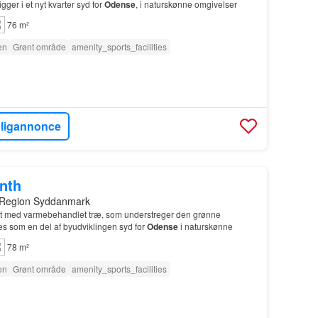
ger i et nyt kvarter syd for
Odense
, i naturskønne omgivelser
76 m²
en
Grønt område
amenity_sports_facilities
oligannonce
onth
 Region Syddanmark
t med varmebehandlet træ, som understreger den grønne
res som en del af byudviklingen syd for
Odense
i naturskønne
78 m²
en
Grønt område
amenity_sports_facilities