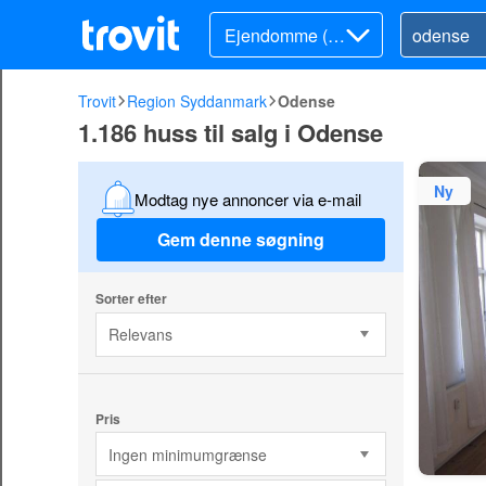
Ejendomme (sa
lg)
Trovit
Region Syddanmark
Odense
1.186 huss til salg i Odense
Ny
Modtag nye annoncer via e-mail
Gem denne søgning
Sorter efter
Relevans
Pris
Ingen minimumgrænse