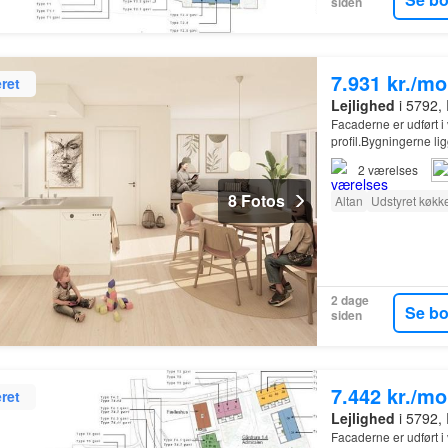
siden
7.931 kr./m
ret
Lejlighed
i 5792,
Facaderne er udført i
profil.Bygningerne lig
2
værelses
8 Fotos
Altan
Udstyret køkk
2 dage
Se b
siden
7.442 kr./m
ret
Lejlighed
i 5792,
Facaderne er udført i