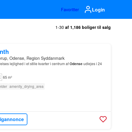
Login
Favoritter
1-30
af 1,186 boliger til salg
onth
erup, Odense, Region Syddanmark
lses lejlighed i et stille kvarter i centrum af
Odense
udlejes i 24
65 m²
lder
amenity_drying_area
ligannonce