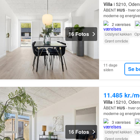
Villa
i 5210, Oden
ÅBENT
HUS
- hver o
moderne og energiven
2
værelses
16 Fotos
Udstyret køkken
Op
Grønt område
11 dage
Se b
siden
11.485 kr./
Villa
i 5210, Oden
ÅBENT
HUS
- hver o
moderne og energiven
3
værelses
16 Fotos
Udstyret køkken
Op
Grønt område