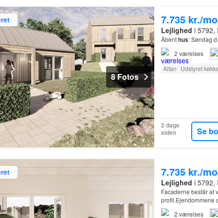
7.735 kr./m
ret
Lejlighed
i 5792,
Åbent
hus
: Søndag 
2
værelses
Altan
Udstyret køkk
8 Fotos
2 dage
Se b
siden
7.735 kr./m
ret
Lejlighed
i 5792,
Facaderne består af 
profil.Ejendommene op
2
værelses