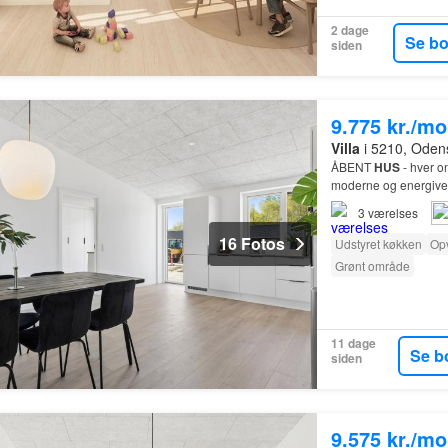
2 dage
Se b
siden
9.775 kr./m
Villa
i 5210, Oden
ÅBENT
HUS
- hver o
moderne og energiven
3
værelses
16 Fotos
Udstyret køkken
Op
Grønt område
11 dage
Se b
siden
9.575 kr./m