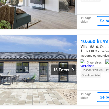
11 dage
Se b
siden
10.650 kr./
Villa
i 5210, Oden
ÅBENT
HUS
- hver o
moderne og energiven
3
værelses
16 Fotos
Udstyret køkken
Op
Grønt område
11 dage
Se b
siden