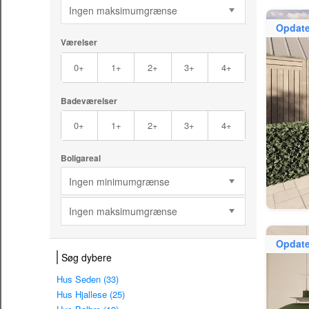
Ingen maksimumgrænse
Opdate
Værelser
0+
1+
2+
3+
4+
Badeværelser
0+
1+
2+
3+
4+
Boligareal
Ingen minimumgrænse
Ingen maksimumgrænse
Opdate
Søg dybere
Hus Seden (33)
Hus Hjallese (25)