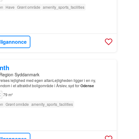
en
Have
Grønt område
amenity_sports_facilities
oligannonce
onth
 Region Syddanmark
lses lejlighed med egen altanLejligheden ligger i en ny,
ndom i et attraktivt boligområde i Årslev, syd for
Odense
79 m²
en
Grønt område
amenity_sports_facilities
oligannonce