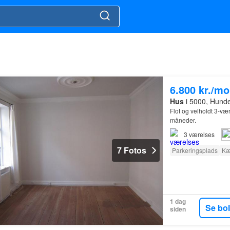
6.800 kr./m
Hus
i 5000, Hund
Flot og velholdt 3-være
måneder.
3
værelses
7 Fotos
Parkeringsplads
Kæ
1 dag
Se bo
siden