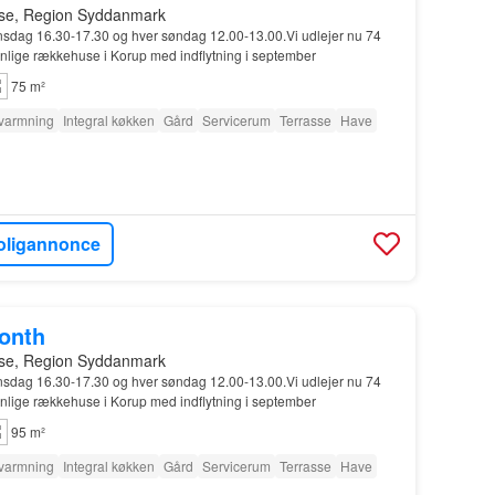
se, Region Syddanmark
nsdag 16.30-17.30 og hver søndag 12.00-13.00.Vi udlejer nu 74
lige rækkehuse i Korup med indflytning i september
75 m²
varmning
Integral køkken
Gård
Servicerum
Terrasse
Have
oligannonce
month
se, Region Syddanmark
nsdag 16.30-17.30 og hver søndag 12.00-13.00.Vi udlejer nu 74
lige rækkehuse i Korup med indflytning i september
95 m²
varmning
Integral køkken
Gård
Servicerum
Terrasse
Have