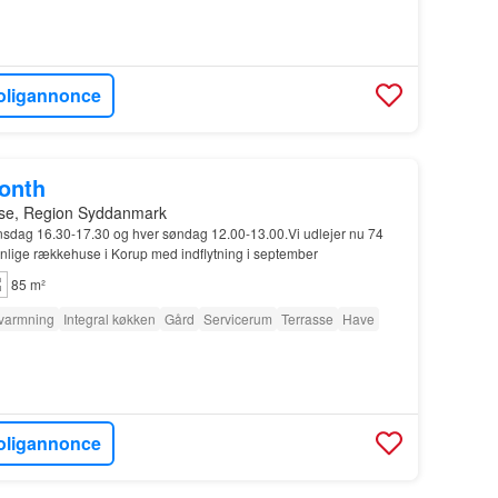
oligannonce
month
se, Region Syddanmark
nsdag 16.30-17.30 og hver søndag 12.00-13.00.Vi udlejer nu 74
lige rækkehuse i Korup med indflytning i september
85 m²
varmning
Integral køkken
Gård
Servicerum
Terrasse
Have
oligannonce