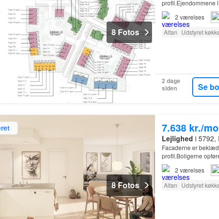
profil.Ejendommene lig
2
værelses
8 Fotos
Altan
Udstyret køkk
2 dage
Se b
siden
7.638 kr./m
ret
Lejlighed
i 5792,
Facaderne er beklæd
profil.Boligerne opfø
2
værelses
8 Fotos
Altan
Udstyret køkk