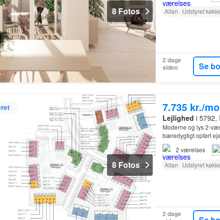
8 Fotos
Altan
Udstyret køkk
2 dage
Se b
siden
7.735 kr./m
ret
Lejlighed
i 5792,
Moderne og lys 2-være
bæredygtigt opført eje
2
værelses
8 Fotos
Altan
Udstyret køkk
2 dage
Se b