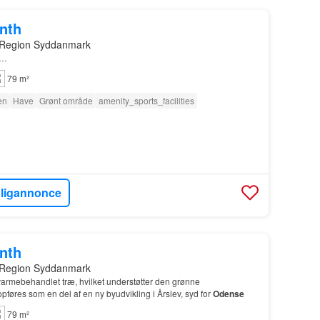
onth
 Region Syddanmark
d…
79 m²
en
Have
Grønt område
amenity_sports_facilities
oligannonce
onth
 Region Syddanmark
varmebehandlet træ, hvilket understøtter den grønne
føres som en del af en ny byudvikling i Årslev, syd for
Odense
79 m²