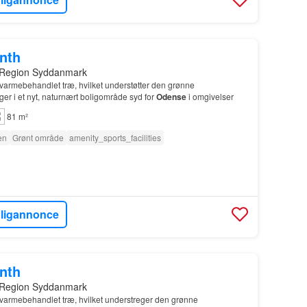
onth
 Region Syddanmark
 varmebehandlet træ, hvilket understøtter den grønne
ger i et nyt, naturnært boligområde syd for
Odense
i omgivelser
81 m²
en
Grønt område
amenity_sports_facilities
oligannonce
onth
 Region Syddanmark
 varmebehandlet træ, hvilket understreger den grønne