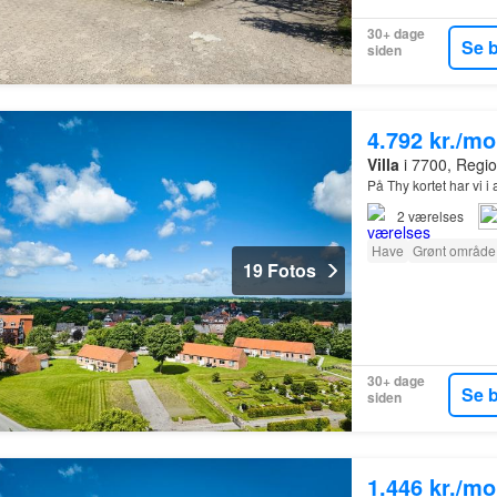
30+ dage
Se 
siden
4.792 kr./m
Villa
i 7700, Regio
På Thy kortet har vi i
2
værelses
Have
Grønt område
19 Fotos
30+ dage
Se 
siden
1.446 kr./m