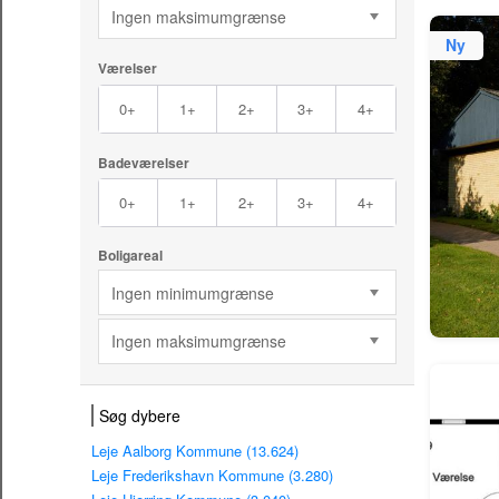
Ingen maksimumgrænse
Ny
Værelser
0+
1+
2+
3+
4+
Badeværelser
0+
1+
2+
3+
4+
Boligareal
Ingen minimumgrænse
Ingen maksimumgrænse
Søg dybere
Leje Aalborg Kommune (13.624)
Leje Frederikshavn Kommune (3.280)