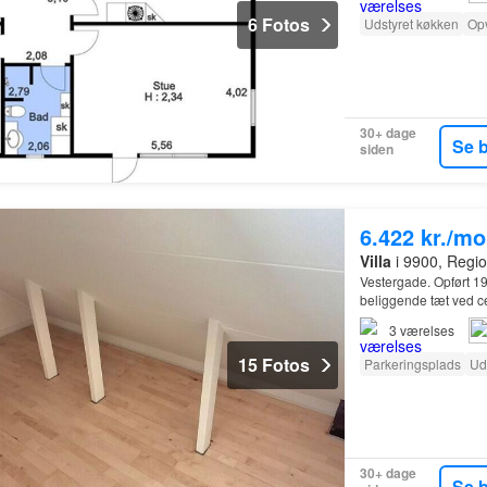
6 Fotos
Udstyret køkken
Op
30+ dage
Se 
siden
6.422 kr./m
Villa
i 9900, Regio
Vestergade. Opført 19
beliggende tæt ved ce
3
værelses
15 Fotos
Parkeringsplads
Ud
30+ dage
Se 