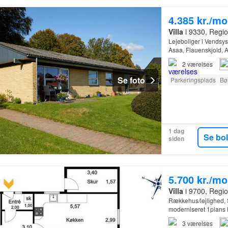
4.385 kr./m
Villa
i 9330, Regio
Lejeboliger i Vendsys
Asaa, Flauenskjold,
2
værelses
Se foto
Parkeringsplads
Bø
1 dag
Se bo
siden
5.700 kr./m
Villa
i 9700, Regio
Rækkehus/lejlighed, 
moderniseret 1plans h
skole…
3
værelses