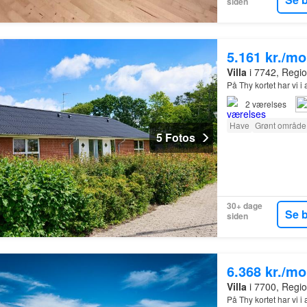
siden
5.161 kr./m
Villa
i 7742, Regio
På Thy kortet har vi i
2
værelses
Have
Grønt område
5 Fotos
30+ dage
Se 
siden
6.368 kr./m
Villa
i 7700, Regio
På Thy kortet har vi i