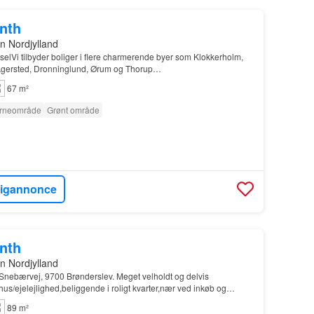
onth
n Nordjylland
selVi tilbyder boliger i flere charmerende byer som Klokkerholm,
 Agersted, Dronninglund, Ørum og Thorup…
67 m²
rneområde
Grønt område
ligannonce
onth
n Nordjylland
Snebærvej, 9700 Brønderslev. Meget velholdt og delvis
us/ejelejlighed,beliggende i roligt kvarter,nær ved inkøb og
89 m²