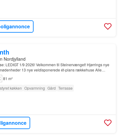
boligannonce
onth
n Nordjylland
lse: LEDIGT 1/9 2026! Velkommen til Steinervænget! Hjørrings nye
fornødenheder 13 nye veldisponerede ét-plans rækkehuse Alle
ses (type 81 & 83) Projektet stå…
81 m²
styret køkken
Opvarmning
Gård
Terrasse
oligannonce