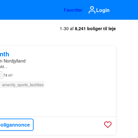
Login
Favoritter
1-30 af
8,241 boliger til leje
onth
n Nordjylland
 afd…
74 m²
amenity_sports_facilities
boligannonce