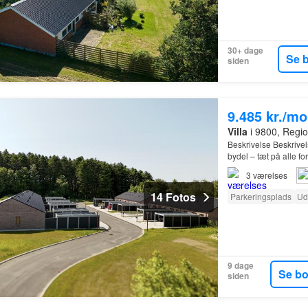
30+ dage
Se 
siden
9.485 kr./m
Villa
i 9800, Regio
Beskrivelse Beskrive
bydel – tæt på alle 
rækkehuse er treværel
3
værelses
14 Fotos
Parkeringsplads
Ud
9 dage
Se b
siden