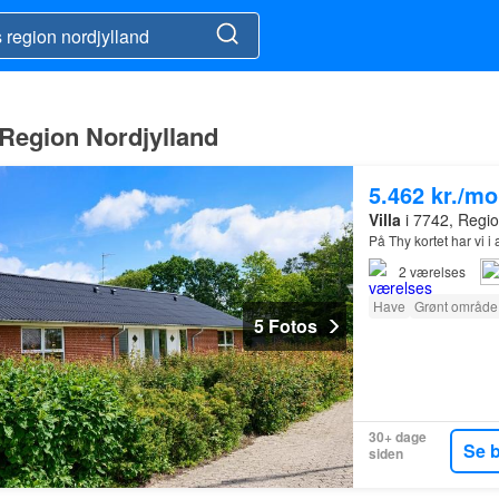
 Region Nordjylland
5.462 kr./m
Villa
i 7742, Regio
På Thy kortet har vi i
2
værelses
Have
Grønt område
5 Fotos
30+ dage
Se 
siden