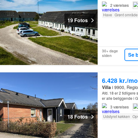
2
værelses
Have
Grønt område
19 Fotos
30+ dage
Se 
siden
6.428 kr./m
Villa
i 9900, Regio
Afd. 18 er 2 tidligere
er alle beliggende i 
3
værelses
18 Fotos
Udstyret køkken
Op