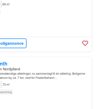
69 m²
boligannonce
onth
n Nordjylland
 selvstændige afdelinger, nu sammenlagt til én afdeling. Boligerne
Gærum by, ca. 7 km. vest for Frederikshavn…
73 m²
varmning