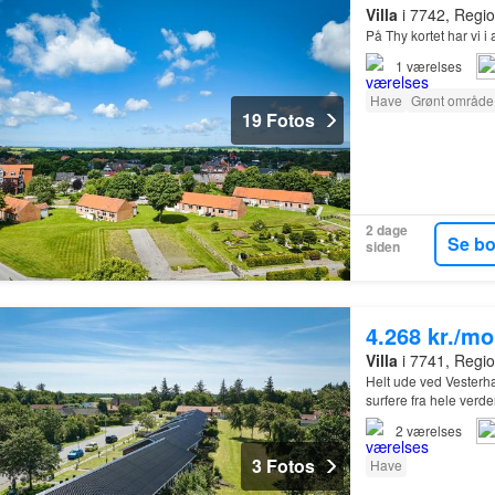
Villa
i 7742, Regio
På Thy kortet har vi i
1
værelses
Have
Grønt område
19 Fotos
2 dage
Se b
siden
4.268 kr./m
Villa
i 7741, Regio
Helt ude ved Vesterhav
surfere fra hele verde
2
værelses
3 Fotos
Have