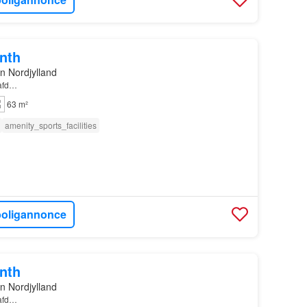
onth
n Nordjylland
 afd…
63 m²
amenity_sports_facilities
boligannonce
onth
n Nordjylland
 afd…