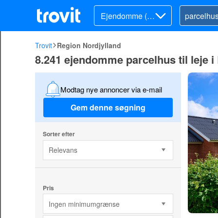
Ejendomme (lej
e)
Trovit
Region Nordjylland
8.241 ejendomme parcelhus til leje i
Modtag nye annoncer via e-mail
Gem denne søgning
Sorter efter
Relevans
Pris
Ingen minimumgrænse