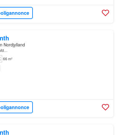
boligannonce
onth
n Nordjylland
 afd…
66 m²
boligannonce
onth