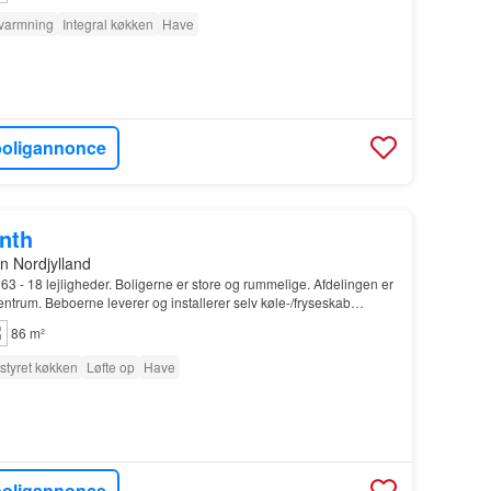
varmning
Integral køkken
Have
boligannonce
onth
n Nordjylland
63 - 18 lejligheder. Boligerne er store og rummelige. Afdelingen er
ntrum. Beboerne leverer og installerer selv køle-/fryseskab…
86 m²
styret køkken
Løfte op
Have
boligannonce