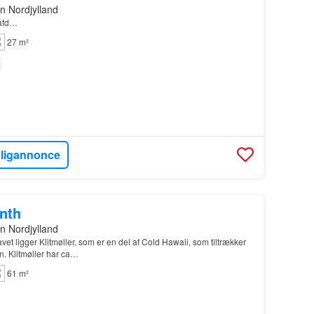
n Nordjylland
 afd…
27 m²
oligannonce
onth
n Nordjylland
et ligger Klitmøller, som er en del af Cold Hawaii, som tiltrækker
n. Klitmøller har ca…
61 m²