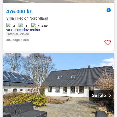
475.000 kr.
Villa
i Region Nordjylland
4
1
104 m²
Integral køkken
30+ dage siden
Se foto