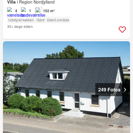
Villa
i Region Nordjylland
4
1
102 m²
Udstyret køkken
Gård
Grønt område
30+ dage siden
249 Fotos