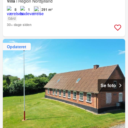
Villa
i Region Nordjylland
8
1
291 m²
Gård
30+ dage siden
Opdateret
Se foto