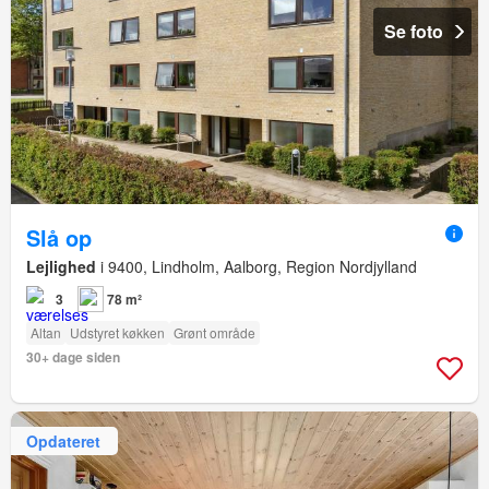
Se foto
Slå op
Lejlighed
i 9400, Lindholm, Aalborg, Region Nordjylland
3
78 m²
Altan
Udstyret køkken
Grønt område
30+ dage siden
Opdateret