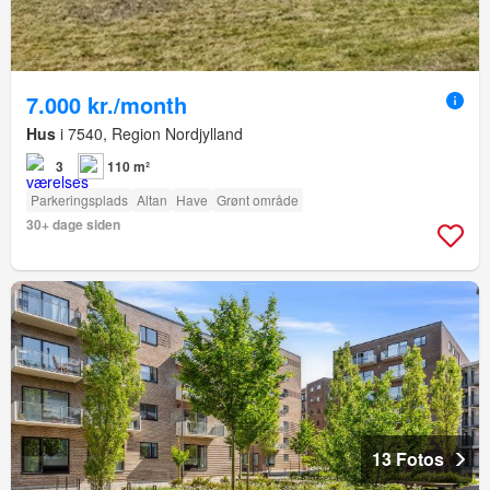
7.000 kr./month
Hus
i 7540, Region Nordjylland
3
110 m²
Parkeringsplads
Altan
Have
Grønt område
30+ dage siden
13 Fotos