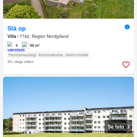
Slå op
Villa
i 7742, Region Nordjylland
4
96 m²
Panoramaudsigt
Kontorværelse
Grønt område
30+ dage siden
Se foto