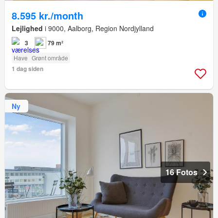
8.595 kr./month
Lejlighed
i 9000, Aalborg, Region Nordjylland
3
79 m²
Have
Grønt område
1 dag siden
Ny
16 Fotos