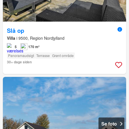
Slå op
Villa
i 9500, Region Nordjylland
5
170 m²
Panoramaudsigt
Terrasse
Grønt område
30+ dage siden
Se foto