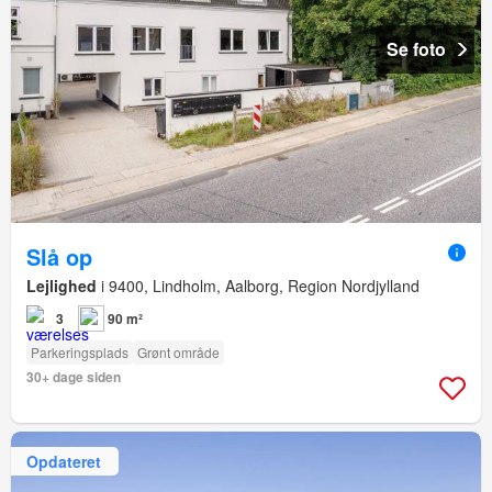
Se foto
Slå op
Lejlighed
i 9400, Lindholm, Aalborg, Region Nordjylland
3
90 m²
Parkeringsplads
Grønt område
30+ dage siden
Opdateret