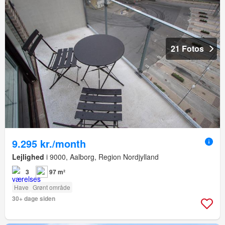
21 Fotos
9.295 kr./month
Lejlighed
i 9000, Aalborg, Region Nordjylland
3
97 m²
Have
Grønt område
30+ dage siden