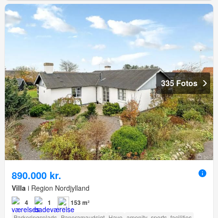
335 Fotos
890.000 kr.
Villa
i Region Nordjylland
4
1
153 m²
Parkeringsplads
Panoramaudsigt
Have
amenity_sports_facilities