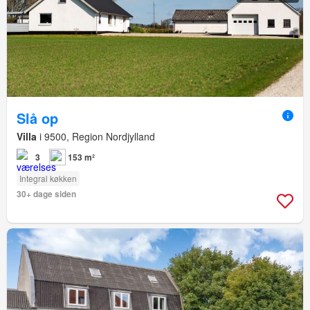
Slå op
Villa
i 9500, Region Nordjylland
3
153 m²
Integral køkken
30+ dage siden