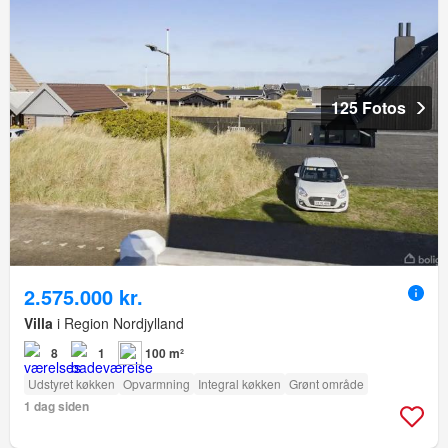
125 Fotos
2.575.000 kr.
Villa
i Region Nordjylland
8
1
100 m²
Udstyret køkken
Opvarmning
Integral køkken
Grønt område
1 dag siden