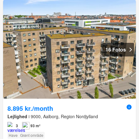
16 Fotos
8.895 kr./month
Lejlighed
i 9000, Aalborg, Region Nordjylland
3
93 m²
Have
Grønt område