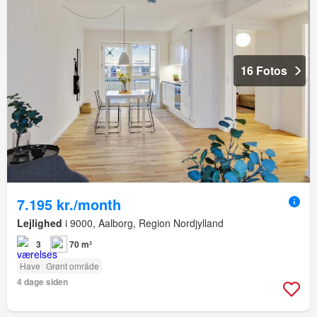
16 Fotos
7.195 kr./month
Lejlighed
i 9000, Aalborg, Region Nordjylland
3
70 m²
Have
Grønt område
4 dage siden