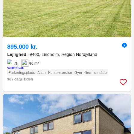
895.000 kr.
Lejlighed
i 9400, Lindholm, Region Nordjylland
3
80 m²
Parkeringsplads
Altan
Kontorværelse
Gym
Grønt område
30+ dage siden