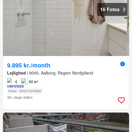
16 Fotos
9.895 kr./month
Lejlighed
i 9000, Aalborg, Region Nordjylland
4
92 m²
Have
Grønt område
30+ dage siden