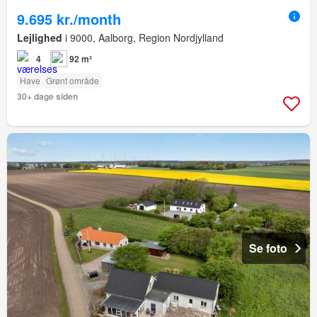
9.695 kr./month
Lejlighed
i 9000, Aalborg, Region Nordjylland
4
92 m²
Have
Grønt område
30+ dage siden
Se foto