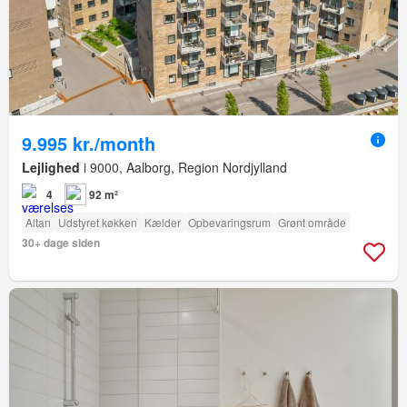
9.995 kr./month
Lejlighed
i 9000, Aalborg, Region Nordjylland
4
92 m²
Altan
Udstyret køkken
Kælder
Opbevaringsrum
Grønt område
30+ dage siden