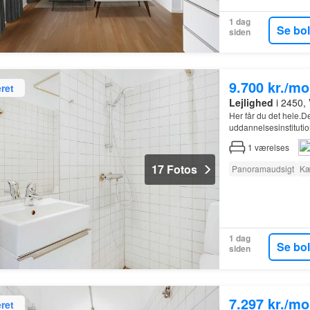
1 dag
Se bo
siden
9.700 kr./m
ret
Lejlighed
i 2450,
Her får du det hele.D
uddannelsesinstitutio
1
værelses
17 Fotos
Panoramaudsigt
Kæ
1 dag
Se bo
siden
7.297 kr./m
ret