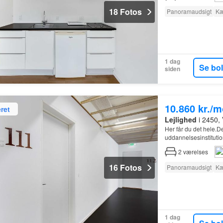
18 Fotos
Panoramaudsigt
Kæ
1 dag
Se bo
siden
10.860 kr./
ret
Lejlighed
i 2450,
Her får du det hele.D
uddannelsesinstitutio
2
værelses
16 Fotos
Panoramaudsigt
Kæ
1 dag