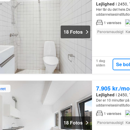
Lejlighed
i 2450,
Her får du det hele.D
uddannelsesinstitutio
1
værelses
18 Fotos
Panoramaudsigt
Kæ
1 dag
Se bo
siden
7.905 kr./m
ret
Lejlighed
i 2450,
Der er 10 minutter på
uddannelsesinstitutio
kommende
1
værelses
18 Fotos
Panoramaudsigt
Kæ