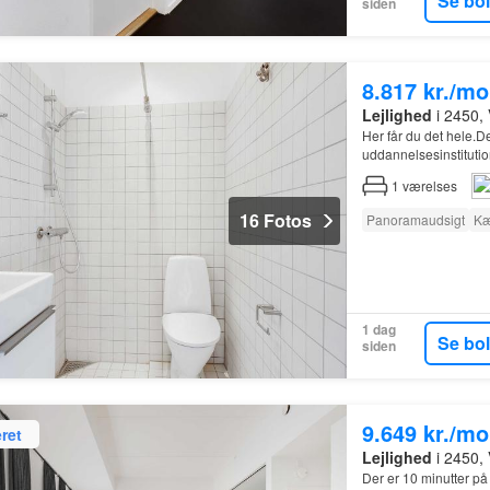
Se bo
siden
8.817 kr./m
Lejlighed
i 2450,
Her får du det hele.D
uddannelsesinstitutio
1
værelses
16 Fotos
Panoramaudsigt
Kæ
1 dag
Se bo
siden
9.649 kr./m
ret
Lejlighed
i 2450,
Der er 10 minutter på