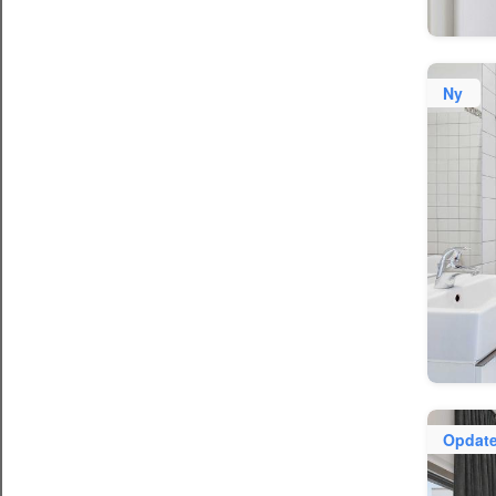
Ny
Opdate