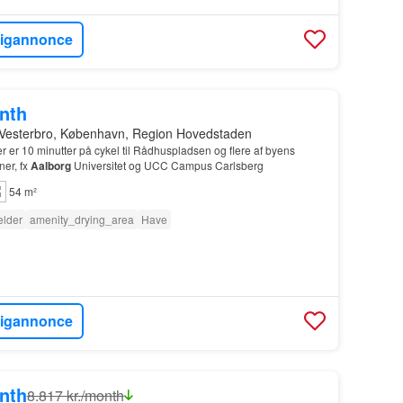
ligannonce
onth
 Vesterbro, København, Region Hovedstaden
er er 10 minutter på cykel til Rådhuspladsen og flere af byens
ner, fx
Aalborg
Universitet og UCC Campus Carlsberg
54 m²
lder
amenity_drying_area
Have
ligannonce
onth
8.817 kr./month