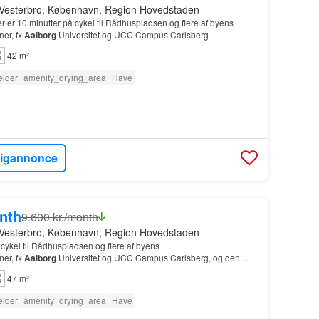
 Vesterbro, København, Region Hovedstaden
er er 10 minutter på cykel til Rådhuspladsen og flere af byens
ner, fx
Aalborg
Universitet og UCC Campus Carlsberg
42 m²
lder
amenity_drying_area
Have
ligannonce
onth
9.600 kr./month
 Vesterbro, København, Region Hovedstaden
 cykel til Rådhuspladsen og flere af byens
ner, fx
Aalborg
Universitet og UCC Campus Carlsberg, og den
47 m²
lder
amenity_drying_area
Have