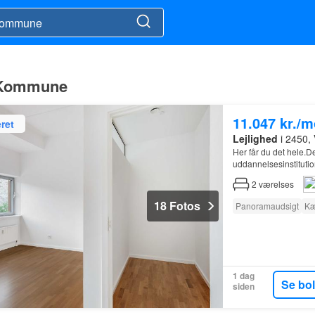
g Kommune
11.047 kr./
ret
Lejlighed
i 2450,
Her får du det hele.D
uddannelsesinstitutio
2
værelses
18 Fotos
Panoramaudsigt
Kæ
1 dag
Se bo
siden