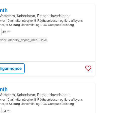
onth
 Vesterbro, København, Region Hovedstaden
er er 10 minutter på cykel til Rådhuspladsen og flere af byens
ner, fx
Aalborg
Universitet og UCC Campus Carlsberg
42 m²
lder
amenity_drying_area
Have
oligannonce
onth
 Vesterbro, København, Region Hovedstaden
er er 10 minutter på cykel til Rådhuspladsen og flere af byens
ner, fx
Aalborg
Universitet og UCC Campus Carlsberg
54 m²