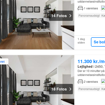
uddannelsesinstitutio
kommende
1
værelses
14 Fotos
Panoramaudsigt
Kæ
1 dag
Se bo
siden
11.300 kr./
ret
Lejlighed
i 2450,
Der er 10 minutter på
uddannelsesinstitutio
kommende
2
værelses
18 Fotos
Panoramaudsigt
Kæ