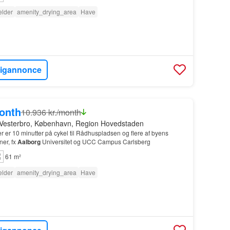
lder
amenity_drying_area
Have
ligannonce
month
10.936 kr./month
 Vesterbro, København, Region Hovedstaden
er er 10 minutter på cykel til Rådhuspladsen og flere af byens
ner, fx
Aalborg
Universitet og UCC Campus Carlsberg
61 m²
lder
amenity_drying_area
Have