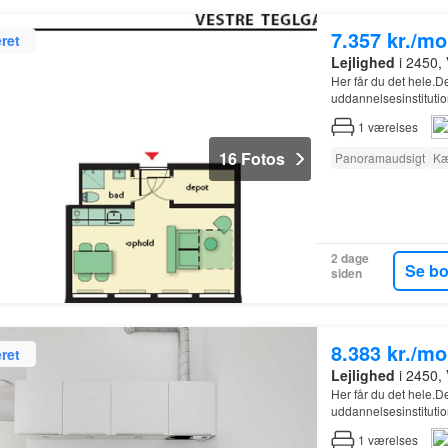
7.357 kr./m
ret
Lejlighed
i 2450,
Her får du det hele.D
uddannelsesinstitutio
1
værelses
16 Fotos
Panoramaudsigt
Kæ
2 dage
Se b
siden
8.383 kr./m
ret
Lejlighed
i 2450,
Her får du det hele.D
uddannelsesinstitutio
1
værelses