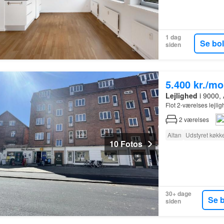
1 dag
Se bo
siden
5.400 kr./m
Lejlighed
i 9000, 
Flot 2-værelses lejli
2
værelses
Altan
Udstyret køkk
10 Fotos
30+ dage
Se 
siden