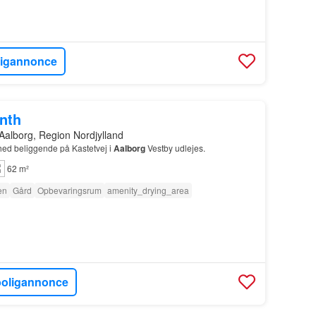
ligannonce
onth
Aalborg, Region Nordjylland
ghed beliggende på Kastetvej i
Aalborg
Vestby udlejes.
62 m²
en
Gård
Opbevaringsrum
amenity_drying_area
boligannonce