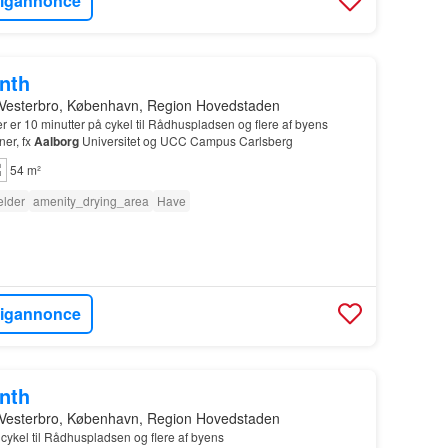
ligannonce
onth
 Vesterbro, København, Region Hovedstaden
er er 10 minutter på cykel til Rådhuspladsen og flere af byens
ner, fx
Aalborg
Universitet og UCC Campus Carlsberg
54 m²
lder
amenity_drying_area
Have
ligannonce
onth
 Vesterbro, København, Region Hovedstaden
 cykel til Rådhuspladsen og flere af byens