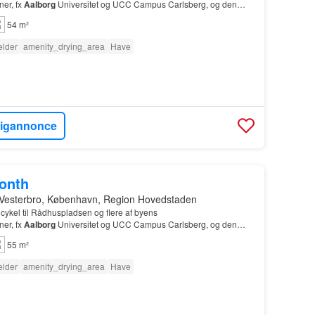
ner, fx
Aalborg
Universitet og UCC Campus Carlsberg, og den
54 m²
lder
amenity_drying_area
Have
ligannonce
month
 Vesterbro, København, Region Hovedstaden
 cykel til Rådhuspladsen og flere af byens
ner, fx
Aalborg
Universitet og UCC Campus Carlsberg, og den
55 m²
lder
amenity_drying_area
Have