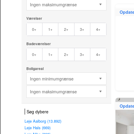
Ingen maksimumgrænse
Opdate
Værelser
0+
1+
2+
3+
4+
Badeværelser
0+
1+
2+
3+
4+
Boligareal
Ingen minimumgrænse
Ingen maksimumgrænse
Opdate
Søg dybere
Leje Aalborg (13.892)
Leje Hals (669)