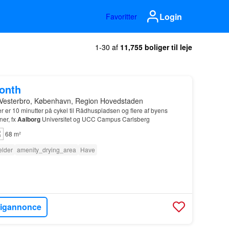
Login
Favoritter
1-30 af
11,755 boliger til leje
month
 Vesterbro, København, Region Hovedstaden
er er 10 minutter på cykel til Rådhuspladsen og flere af byens
ner, fx
Aalborg
Universitet og UCC Campus Carlsberg
68 m²
lder
amenity_drying_area
Have
ligannonce