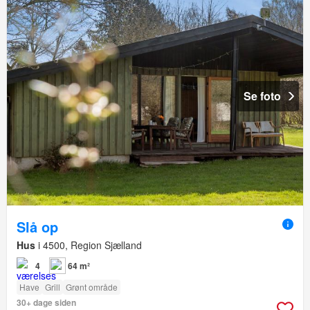
Se foto
Slå op
Hus
i 4500, Region Sjælland
4
64 m²
Have
Grill
Grønt område
30+ dage siden