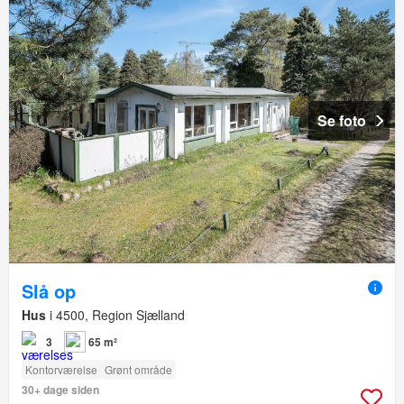
Se foto
Slå op
Hus
i 4500, Region Sjælland
3
65 m²
Kontorværelse
Grønt område
30+ dage siden