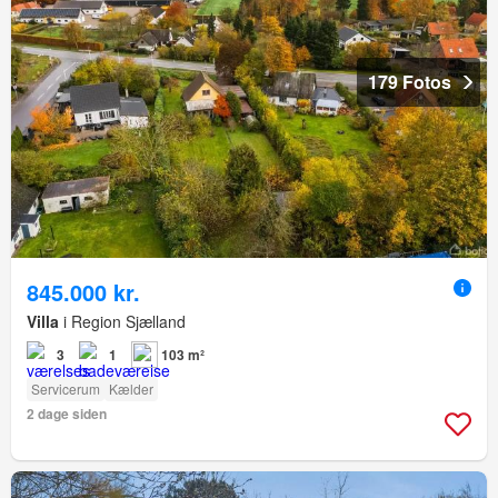
179 Fotos
845.000 kr.
Villa
i Region Sjælland
3
1
103 m²
Servicerum
Kælder
2 dage siden