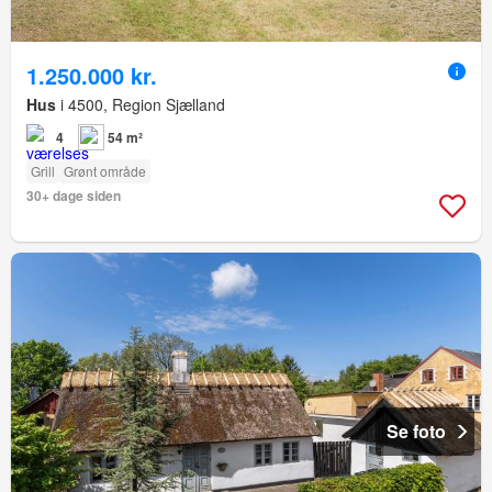
1.250.000 kr.
Hus
i 4500, Region Sjælland
4
54 m²
Grill
Grønt område
30+ dage siden
Se foto