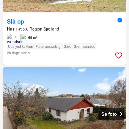
Slå op
Hus
i 4550, Region Sjælland
4
69 m²
Udstyret køkken
Panoramaudsigt
Gård
Grønt område
28 dage siden
Se foto