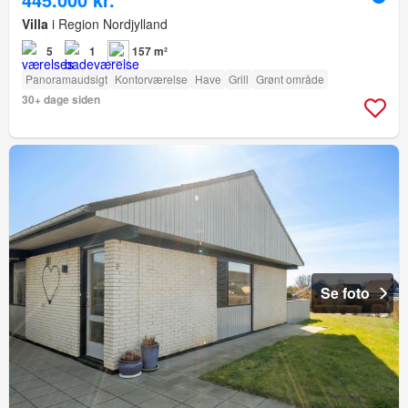
Villa
i Region Nordjylland
5
1
157 m²
Panoramaudsigt
Kontorværelse
Have
Grill
Grønt område
30+ dage siden
Se foto