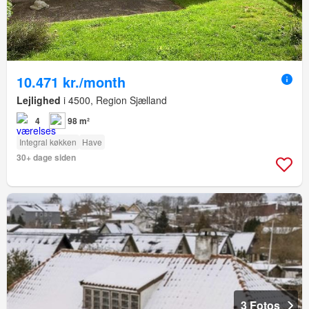
10.471 kr./month
Lejlighed
i 4500, Region Sjælland
4
98 m²
Integral køkken
Have
30+ dage siden
3 Fotos