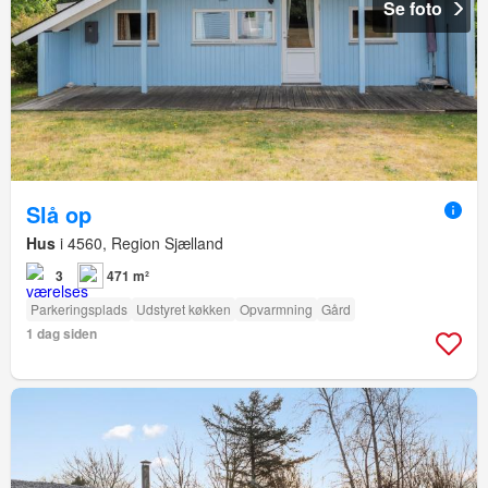
Se foto
Slå op
Hus
i 4560, Region Sjælland
3
471 m²
Parkeringsplads
Udstyret køkken
Opvarmning
Gård
1 dag siden