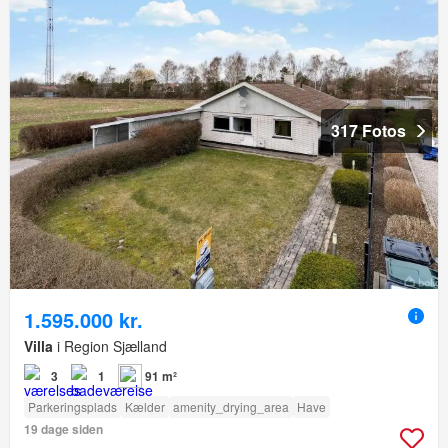
317 Fotos
1.595.000 kr.
Villa
i Region Sjælland
3
1
91 m²
Parkeringsplads
Kælder
amenity_drying_area
Have
19 dage siden