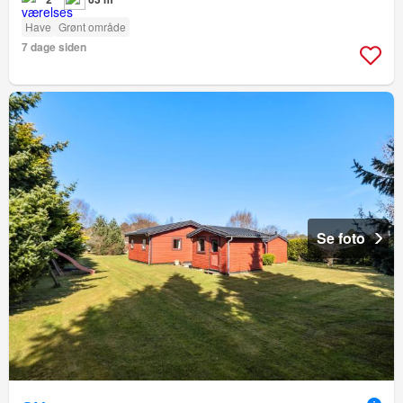
Have
Grønt område
7 dage siden
Se foto