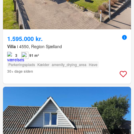
1.595.000 kr.
Villa
i 4550, Region Sjælland
3
91 m²
Parkeringsplads
Kælder
amenity_drying_area
Have
30+ dage siden