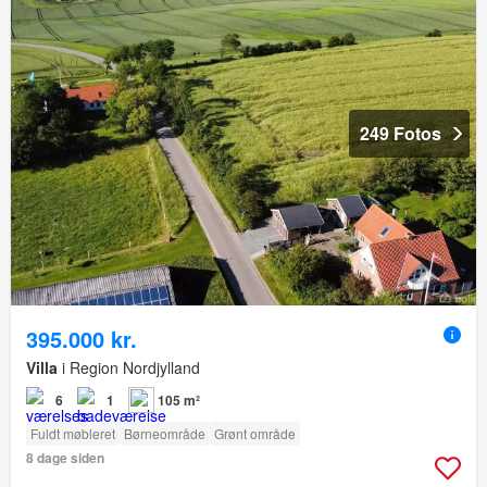
249 Fotos
395.000 kr.
Villa
i Region Nordjylland
6
1
105 m²
Fuldt møbleret
Børneområde
Grønt område
8 dage siden