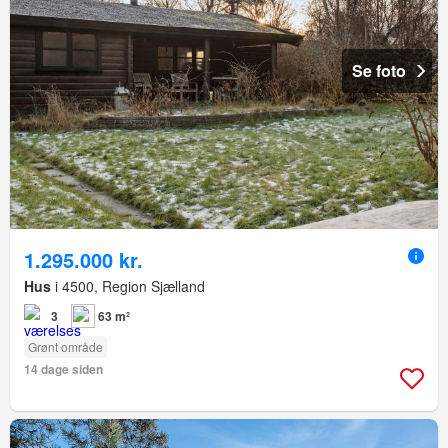
Se foto
1.295.000 kr.
Hus
i 4500, Region Sjælland
3
63 m²
Grønt område
14 dage siden