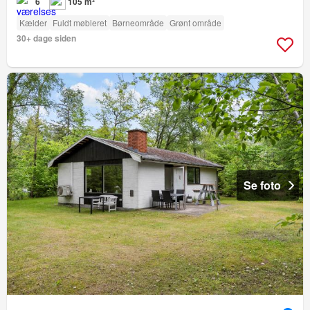
6
105 m²
Kælder
Fuldt møbleret
Børneområde
Grønt område
30+ dage siden
Se foto