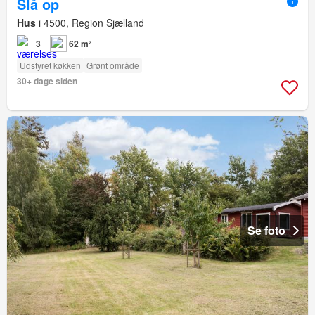
Slå op
Hus
i 4500, Region Sjælland
3
62 m²
Udstyret køkken
Grønt område
30+ dage siden
Se foto