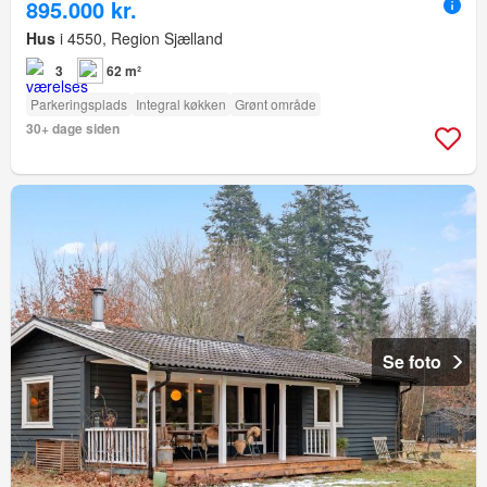
895.000 kr.
Hus
i 4550, Region Sjælland
3
62 m²
Parkeringsplads
Integral køkken
Grønt område
30+ dage siden
Se foto