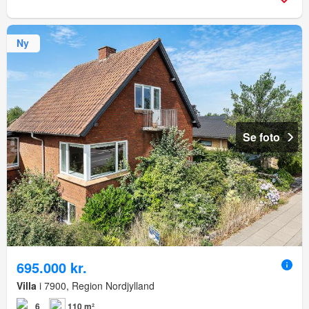
Ny
Se foto
695.000 kr.
Villa
i 7900, Region Nordjylland
6
110 m²