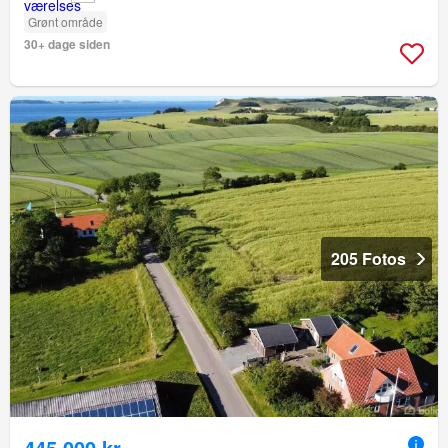
Grønt område
30+ dage siden
205 Fotos
445.000 kr.