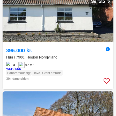
Se foto
395.000 kr.
Hus
i 7900, Region Nordjylland
3
97 m²
Panoramaudsigt
Have
Grønt område
30+ dage siden