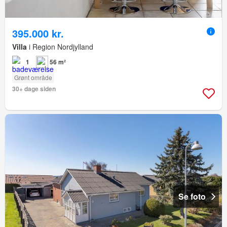
395.000 kr.
Villa
i Region Nordjylland
1
56 m²
Grønt område
30+ dage siden
Se foto