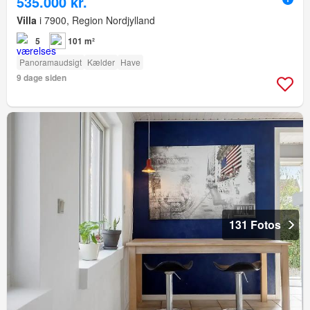
535.000 kr.
Villa
i 7900, Region Nordjylland
5
101 m²
Panoramaudsigt
Kælder
Have
9 dage siden
131 Fotos