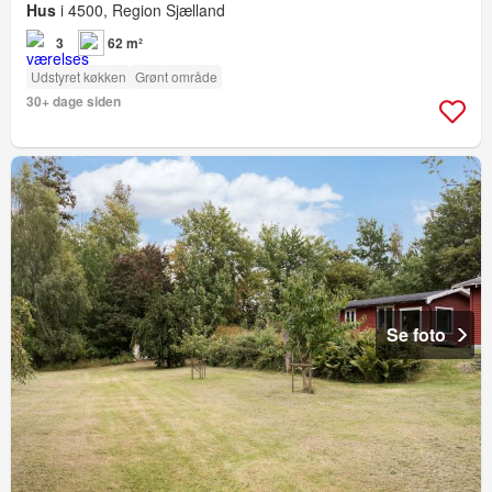
Hus
i 4500, Region Sjælland
3
62 m²
Udstyret køkken
Grønt område
30+ dage siden
Se foto