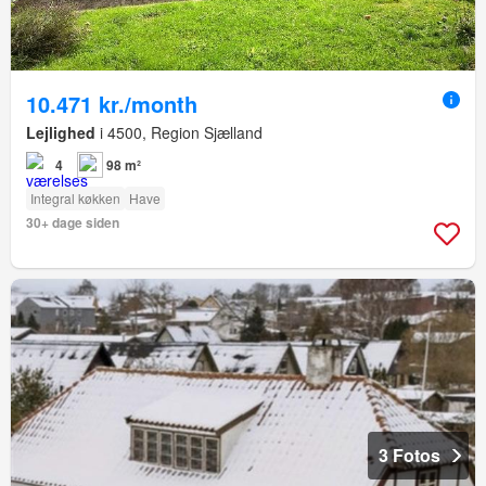
10.471 kr./month
Lejlighed
i 4500, Region Sjælland
4
98 m²
Integral køkken
Have
30+ dage siden
3 Fotos