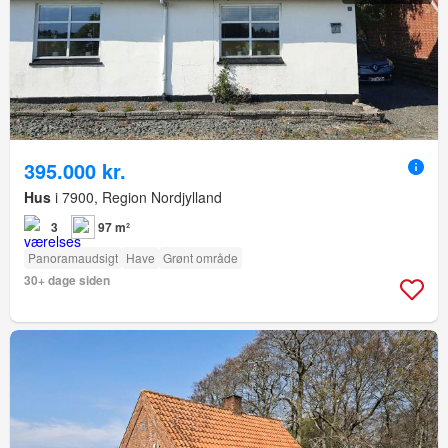
395.000 kr.
Hus
i 7900, Region Nordjylland
3
97 m²
Panoramaudsigt
Have
Grønt område
30+ dage siden