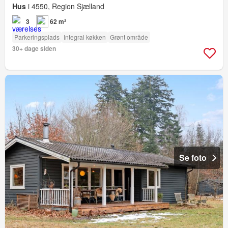
Hus
i 4550, Region Sjælland
3
62 m²
Parkeringsplads
Integral køkken
Grønt område
30+ dage siden
Se foto