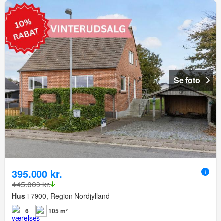
Se foto
395.000 kr.
445.000 kr.
Hus
i 7900, Region Nordjylland
6
105 m²