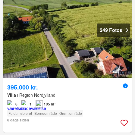
249 Fotos
395.000 kr.
Villa
i Region Nordjylland
6
1
105 m²
Fuldt møbleret
Børneområde
Grønt område
8 dage siden