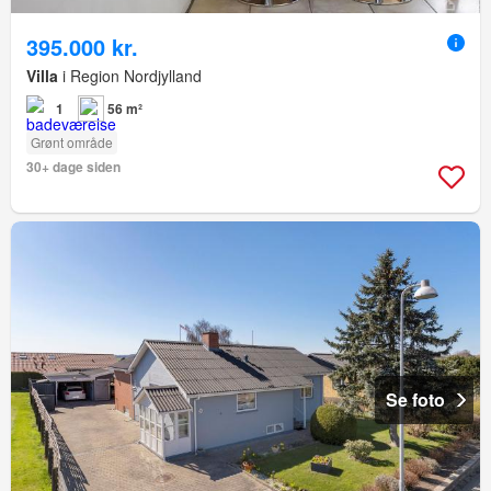
395.000 kr.
Villa
i Region Nordjylland
1
56 m²
Grønt område
30+ dage siden
Se foto