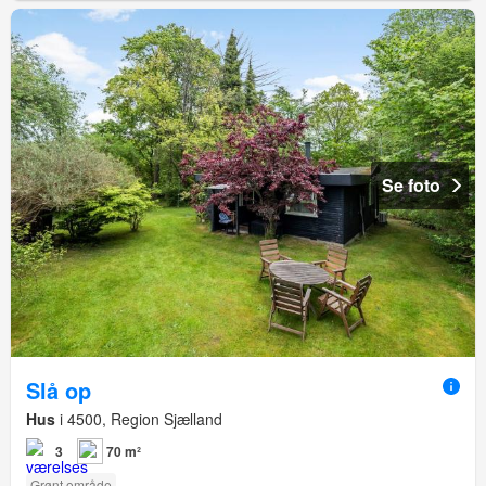
Se foto
Slå op
Hus
i 4500, Region Sjælland
3
70 m²
Grønt område