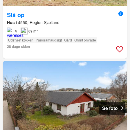
Slå op
Hus
i 4550, Region Sjælland
4
69 m²
Udstyret køkken
Panoramaudsigt
Gård
Grønt område
28 dage siden
Se foto