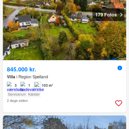
179 Fotos
845.000 kr.
Villa
i Region Sjælland
3
1
103 m²
Servicerum
Kælder
2 dage siden