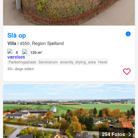
Slå op
Villa
i 4550, Region Sjælland
4
120 m²
Parkeringsplads
Servicerum
amenity_drying_area
Have
30+ dage siden
254 Fotos