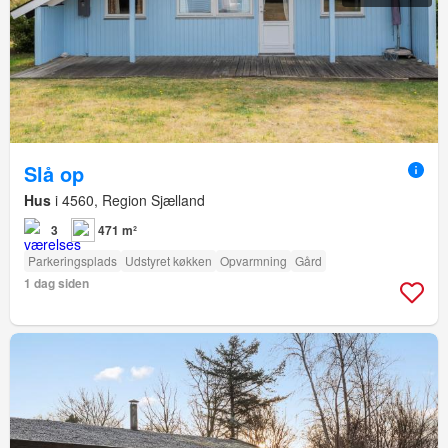
Slå op
Hus
i 4560, Region Sjælland
3
471 m²
Parkeringsplads
Udstyret køkken
Opvarmning
Gård
1 dag siden