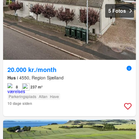
5 Fotos
20.000 kr./month
Hus
i 4550, Region Sjælland
8
237 m²
Parkeringsplads
Altan
Have
10 dage siden