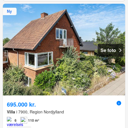
Ny
Se foto
695.000 kr.
Villa
i 7900, Region Nordjylland
6
110 m²