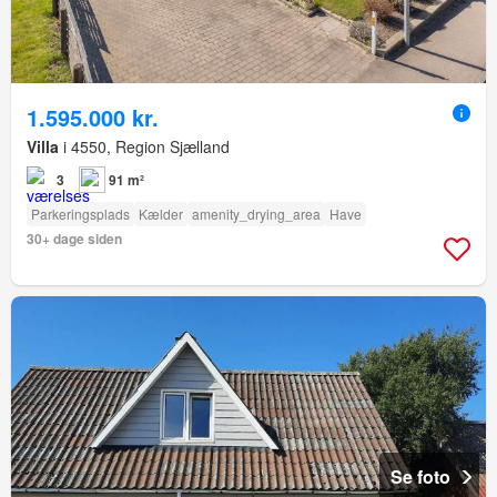
1.595.000 kr.
Villa
i 4550, Region Sjælland
3
91 m²
Parkeringsplads
Kælder
amenity_drying_area
Have
30+ dage siden
Se foto