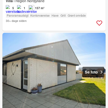
Villa
i Region Nordjylland
5
1
157 m²
Panoramaudsigt
Kontorværelse
Have
Grill
Grønt område
30+ dage siden
Se foto