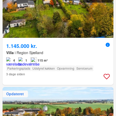
1.145.000 kr.
Villa
i Region Sjælland
4
1
115 m²
Parkeringsplads
Udstyret køkken
Opvarmning
Servicerum
3 dage siden
Opdateret