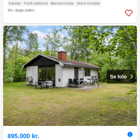
Kælder
Fuldt møbleret
Børneområde
Grønt område
30+ dage siden
Se foto
895.000 kr.