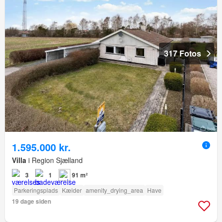
317 Fotos
1.595.000 kr.
Villa
i Region Sjælland
3
1
91 m²
Parkeringsplads
Kælder
amenity_drying_area
Have
19 dage siden