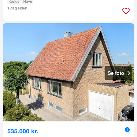
Kælder
Have
1 dag siden
Se foto
535.000 kr.