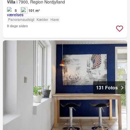
Villa
i 7900, Region Nordjylland
5
101 m²
Panoramaudsigt
Kælder
Have
9 dage siden
131 Fotos