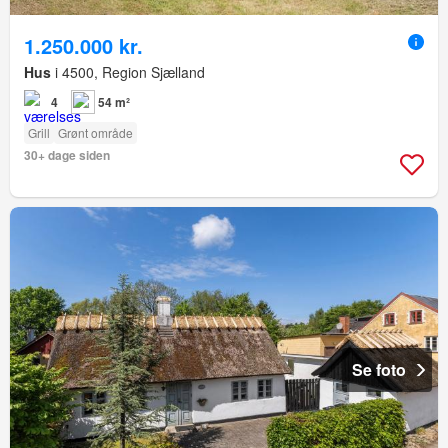
1.250.000 kr.
Hus
i 4500, Region Sjælland
4
54 m²
Grill
Grønt område
30+ dage siden
Se foto