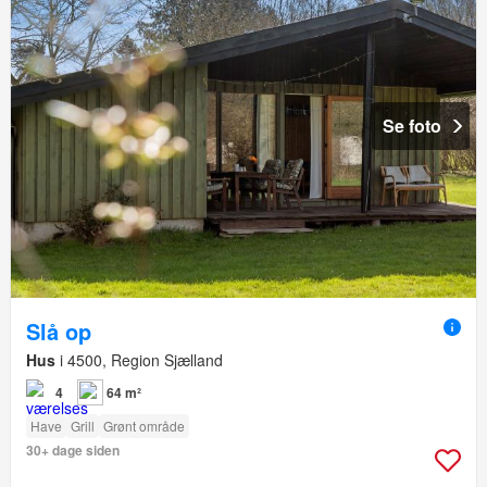
Se foto
Slå op
Hus
i 4500, Region Sjælland
4
64 m²
Have
Grill
Grønt område
30+ dage siden