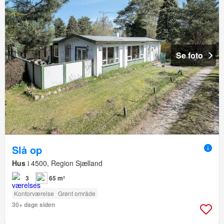
Se foto
Slå op
Hus
i 4500, Region Sjælland
3
65 m²
Kontorværelse
Grønt område
30+ dage siden