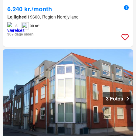
6.240 kr./month
Lejlighed
i 9600, Region Nordjylland
3
90 m²
30+ dage siden
3 Fotos