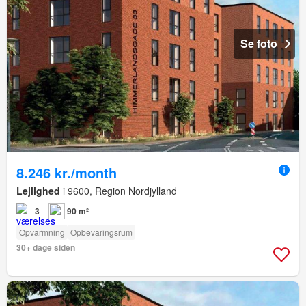
Se foto
8.246 kr./month
Lejlighed
i 9600, Region Nordjylland
3
90 m²
Opvarmning
Opbevaringsrum
30+ dage siden