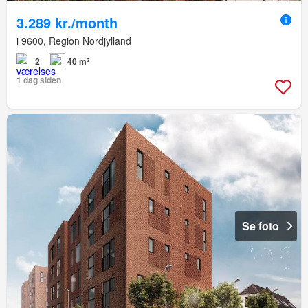
3.289 kr./month
i 9600, Region Nordjylland
2
40 m²
1 dag siden
Se foto