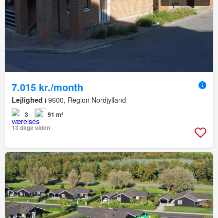
7.015 kr./month
Lejlighed
i 9600, Region Nordjylland
3
91 m²
13 dage siden