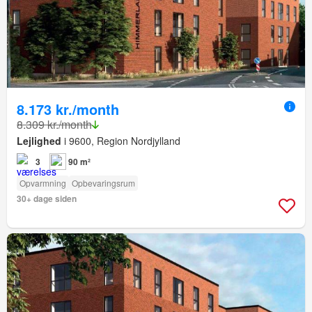
8.173 kr./month
8.309 kr./month
Lejlighed
i 9600, Region Nordjylland
3
90 m²
Opvarmning
Opbevaringsrum
30+ dage siden