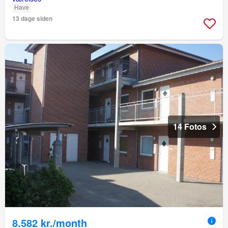
Have
13 dage siden
14 Fotos
8.582 kr./month