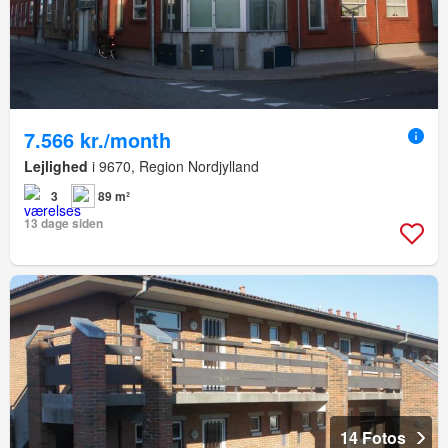
7.566 kr./month
Lejlighed
i 9670, Region Nordjylland
3
89 m²
13 dage siden
14 Fotos