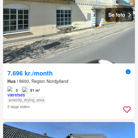
Se foto
7.696 kr./month
Hus
i 9600, Region Nordjylland
3
91 m²
amenity_drying_area
5 dage siden