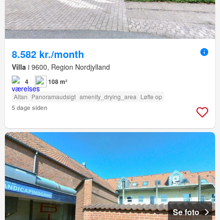
8.582 kr./month
Villa
i 9600, Region Nordjylland
4
108 m²
Altan
Panoramaudsigt
amenity_drying_area
Løfte op
5 dage siden
Se foto