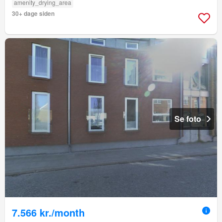
amenity_drying_area
30+ dage siden
Se foto
7.566 kr./month