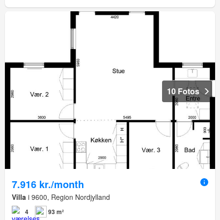
10 Fotos
7.916 kr./month
Villa
i 9600, Region Nordjylland
4
93 m²