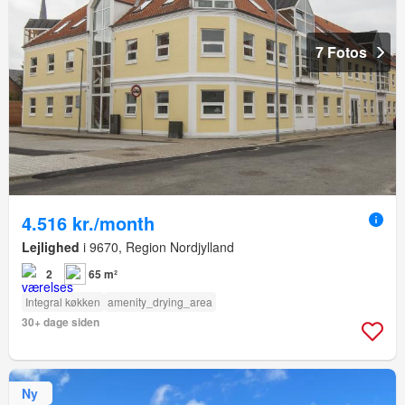
7 Fotos
4.516 kr./month
Lejlighed
i 9670, Region Nordjylland
2
65 m²
Integral køkken
amenity_drying_area
30+ dage siden
Ny