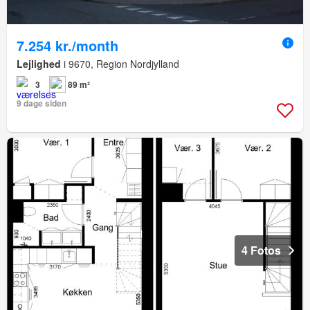
7.254 kr./month
Lejlighed
i 9670, Region Nordjylland
3
89 m²
9 dage siden
4 Fotos