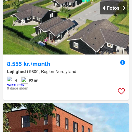
4 Fotos
8.555 kr./month
Lejlighed
i 9600, Region Nordjylland
4
93 m²
9 dage siden