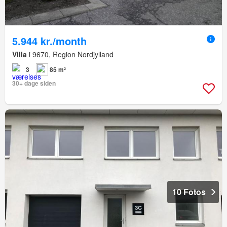
5.944 kr./month
Villa
i 9670, Region Nordjylland
3
85 m²
30+ dage siden
10 Fotos