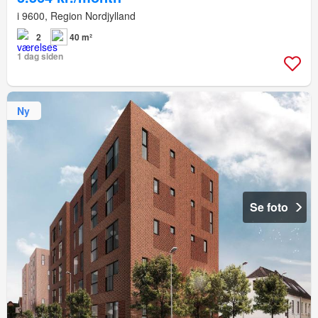
i 9600, Region Nordjylland
2
40 m²
1 dag siden
Ny
Se foto