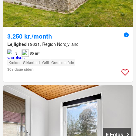
3.250 kr./month
Lejlighed
i 9631, Region Nordjylland
3
85 m²
Kælder
Sikkerhed
Grill
Grønt område
30+ dage siden
9 Fotos