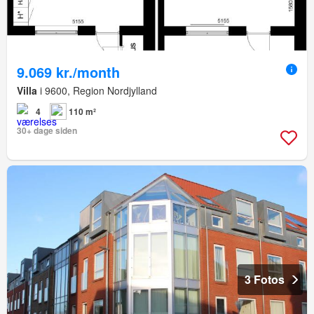
9.069 kr./month
Villa
i 9600, Region Nordjylland
4
110 m²
30+ dage siden
3 Fotos