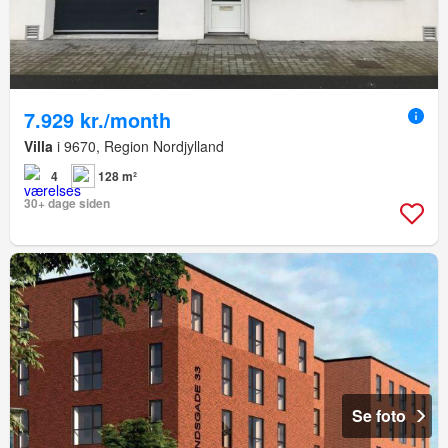
7.929 kr./month
Villa
i 9670, Region Nordjylland
4
128 m²
30+ dage siden
Se foto