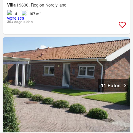
Villa
i 9600, Region Nordjylland
4
107 m²
30+ dage siden
11 Fotos