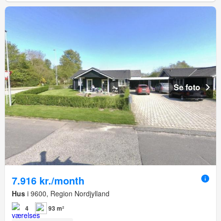
Se foto
7.916 kr./month
Hus
i 9600, Region Nordjylland
4
93 m²