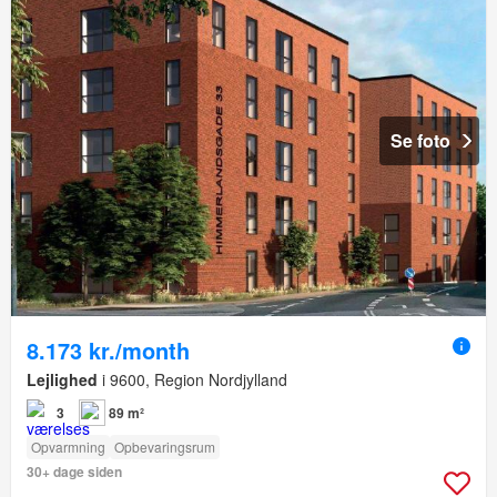
Se foto
8.173 kr./month
Lejlighed
i 9600, Region Nordjylland
3
89 m²
Opvarmning
Opbevaringsrum
30+ dage siden