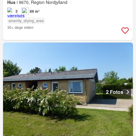
Hus
i 9670, Region Nordjylland
3
89 m²
amenity_drying_area
30+ dage siden
2 Fotos