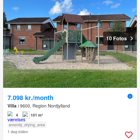
10 Fotos
7.098 kr./month
Villa
i 9600, Region Nordjylland
4
101 m²
amenity_drying_area
1 dag siden