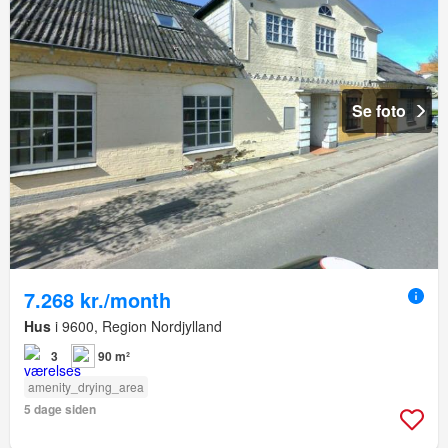
Se foto
7.268 kr./month
Hus
i 9600, Region Nordjylland
3
90 m²
amenity_drying_area
5 dage siden