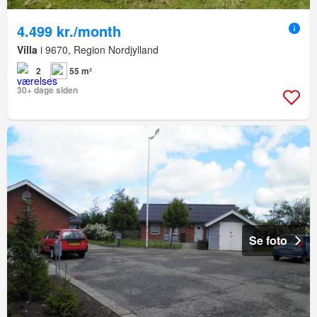
4.499 kr./month
Villa
i 9670, Region Nordjylland
2
55 m²
30+ dage siden
Se foto