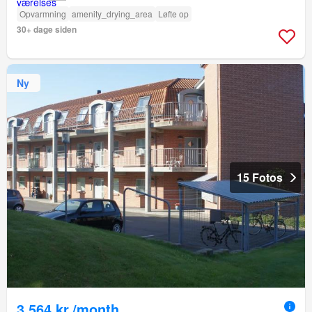
Opvarmning
amenity_drying_area
Løfte op
30+ dage siden
Ny
15 Fotos
3.564 kr./month