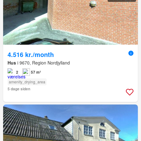
4.516 kr./month
Hus
i 9670, Region Nordjylland
2
57 m²
amenity_drying_area
5 dage siden