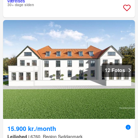
30+ dage siden
12 Fotos
15.900 kr./month
Lejlighed
i 6760, Region Syddanmark