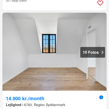
30+ dage siden
10 Fotos
14.900 kr./month
Lejlighed
i 6760, Region Syddanmark