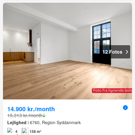
12 Fotos
14.900 kr./month
15.313 kr./month
Lejlighed
i 6760, Region Syddanmark
4
158 m²