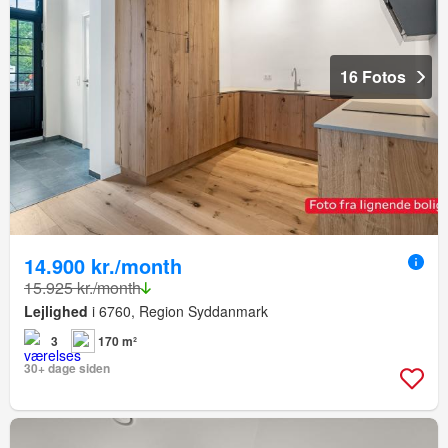
16 Fotos
14.900 kr./month
15.925 kr./month
Lejlighed
i 6760, Region Syddanmark
3
170 m²
30+ dage siden