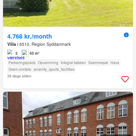
4.768 kr./month
Villa
i 6510, Region Syddanmark
2
65 m²
Parkeringsplads
Opvarmning
Integral køkken
Svømmepøl
Have
Grønt område
amenity_sports_facilities
28 dage siden