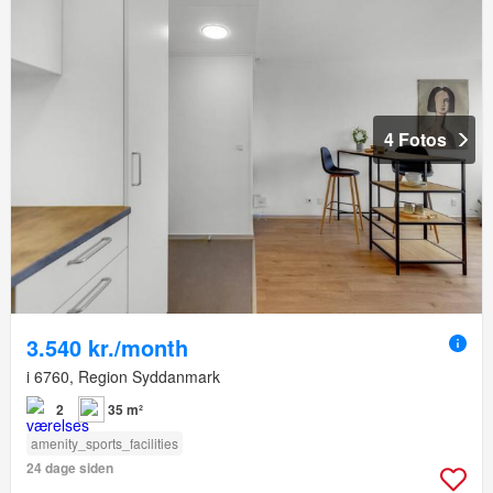
4 Fotos
3.540 kr./month
i 6760, Region Syddanmark
2
35 m²
amenity_sports_facilities
24 dage siden