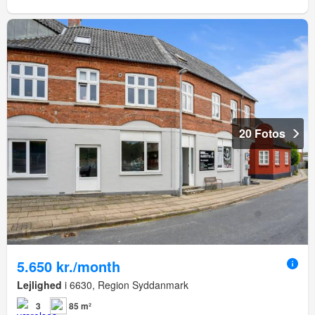
20 Fotos
5.650 kr./month
Lejlighed
i 6630, Region Syddanmark
3
85 m²