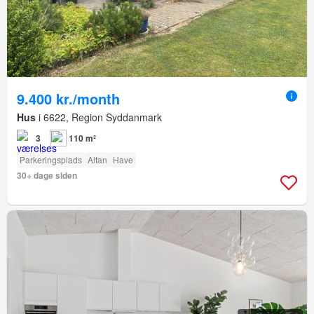
9.400 kr./month
Hus
i 6622, Region Syddanmark
3
110 m²
Parkeringsplads
Altan
Have
30+ dage siden