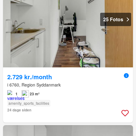
25 Fotos
2.729 kr./month
i 6760, Region Syddanmark
1
23 m²
amenity_sports_facilities
24 dage siden