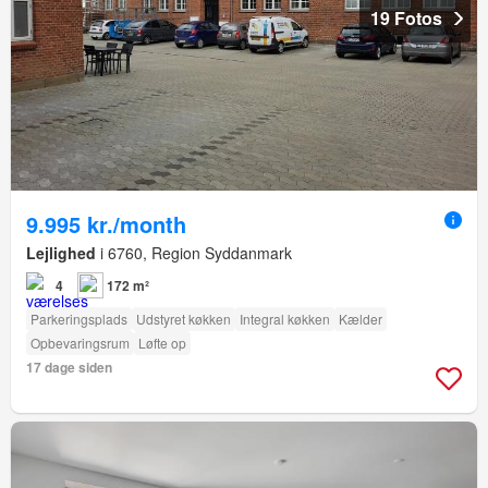
19 Fotos
9.995 kr./month
Lejlighed
i 6760, Region Syddanmark
4
172 m²
Parkeringsplads
Udstyret køkken
Integral køkken
Kælder
Opbevaringsrum
Løfte op
17 dage siden