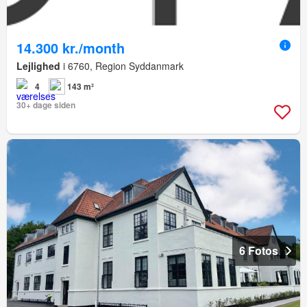
14.300 kr./month
Lejlighed
i 6760, Region Syddanmark
4
143 m²
30+ dage siden
6 Fotos