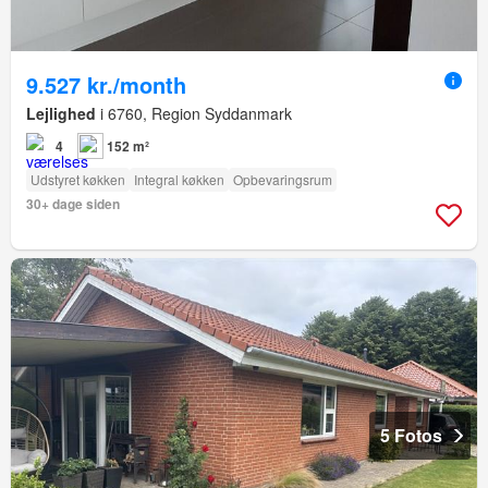
9.527 kr./month
Lejlighed
i 6760, Region Syddanmark
4
152 m²
Udstyret køkken
Integral køkken
Opbevaringsrum
30+ dage siden
5 Fotos