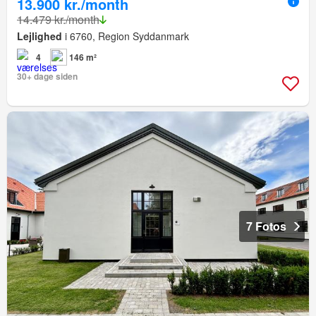
13.900 kr./month
14.479 kr./month
Lejlighed
i 6760, Region Syddanmark
4
146 m²
30+ dage siden
7 Fotos