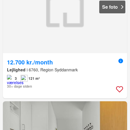
Se foto
12.700 kr./month
Lejlighed
i 6760, Region Syddanmark
3
121 m²
30+ dage siden