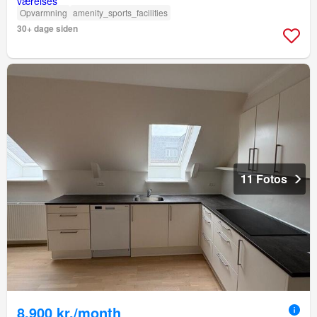
Opvarmning
amenity_sports_facilities
30+ dage siden
11 Fotos
8.900 kr./month