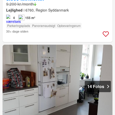
9.200 kr./month
Lejlighed
i 6760, Region Syddanmark
4
155 m²
Parkeringsplads
Panoramaudsigt
Opbevaringsrum
30+ dage siden
14 Fotos