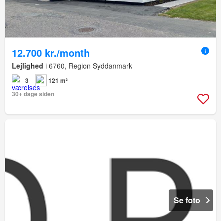
12.700 kr./month
Lejlighed
i 6760, Region Syddanmark
3
121 m²
30+ dage siden
Se foto