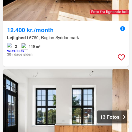
12.400 kr./month
Lejlighed
i 6760, Region Syddanmark
2
115 m²
30+ dage siden
13 Fotos