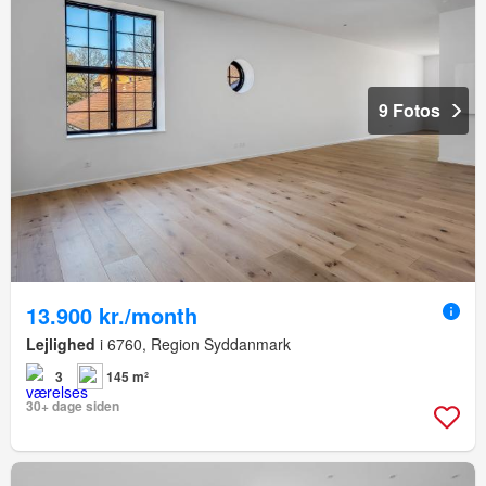
9 Fotos
13.900 kr./month
Lejlighed
i 6760, Region Syddanmark
3
145 m²
30+ dage siden