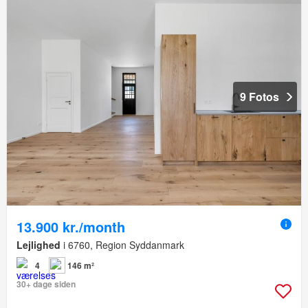
9 Fotos
13.900 kr./month
Lejlighed
i 6760, Region Syddanmark
4
146 m²
30+ dage siden