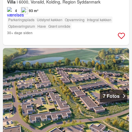
Villa
i 6000, Vonsild, Kolding, Region Syddanmark
4
93 m²
Parkeringsplads
Udstyret køkken
Opvarmning
Integral køkken
Opbevaringsrum
Have
Grønt område
30+ dage siden
7 Fotos