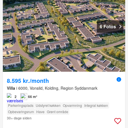
6 Fotos
8.595 kr./month
Villa
i 6000, Vonsild, Kolding, Region Syddanmark
2
66 m²
Parkeringsplads
Udstyret køkken
Opvarmning
Integral køkken
Opbevaringsrum
Have
Grønt område
30+ dage siden