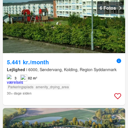
6 Fotos
5.441 kr./month
Lejlighed
i 6000, Søndervang, Kolding, Region Syddanmark
3
82 m²
Parkeringsplads
amenity_drying_area
30+ dage siden