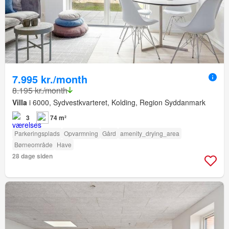
7.995 kr./month
8.195 kr./month
Villa
i 6000, Sydvestkvarteret, Kolding, Region Syddanmark
3
74 m²
Parkeringsplads
Opvarmning
Gård
amenity_drying_area
Børneområde
Have
28 dage siden