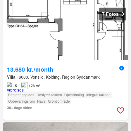
7 Fotos
13.680 kr./month
Villa
i 6000, Vonsild, Kolding, Region Syddanmark
5
128 m²
Parkeringsplads
Udstyret køkken
Opvarmning
Integral køkken
Opbevaringsrum
Have
Grønt område
30+ dage siden