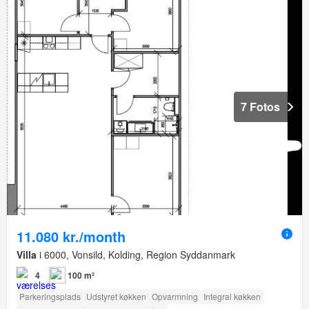
7 Fotos
11.080 kr./month
Villa
i 6000, Vonsild, Kolding, Region Syddanmark
4
100 m²
Parkeringsplads
Udstyret køkken
Opvarmning
Integral køkken