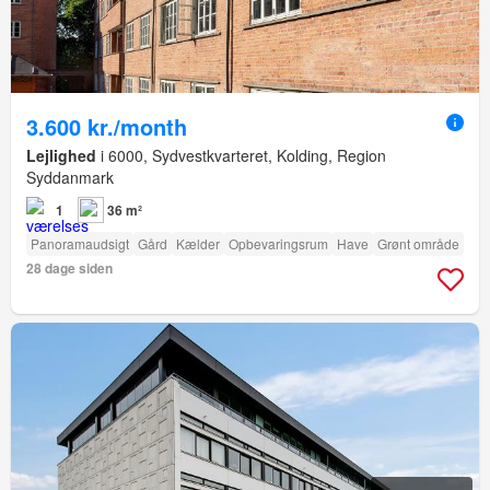
3.600 kr./month
Lejlighed
i 6000, Sydvestkvarteret, Kolding, Region
Syddanmark
1
36 m²
Panoramaudsigt
Gård
Kælder
Opbevaringsrum
Have
Grønt område
28 dage siden