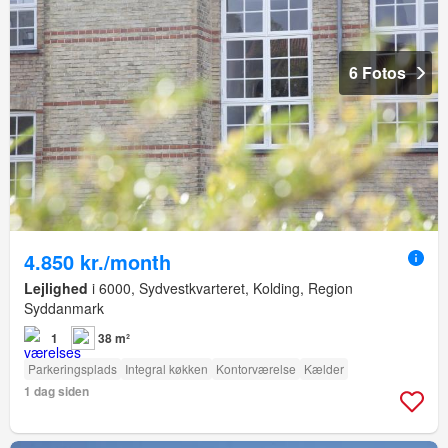
6 Fotos
4.850 kr./month
Lejlighed
i 6000, Sydvestkvarteret, Kolding, Region
Syddanmark
1
38 m²
Parkeringsplads
Integral køkken
Kontorværelse
Kælder
1 dag siden