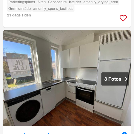
Parkeringsplads
Altan
Servicerum
Kælder
amenity_drying_area
Grønt område
amenity_sports_facilities
21 dage siden
8 Fotos