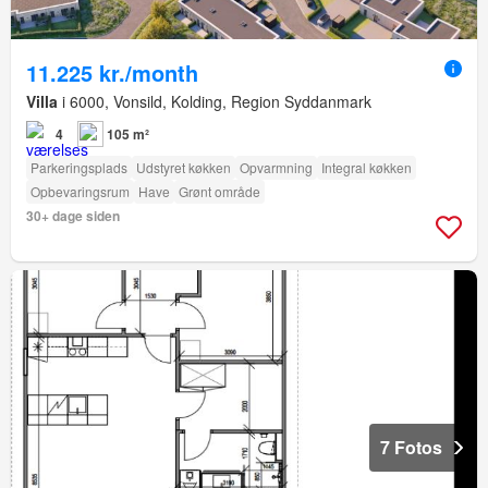
11.225 kr./month
Villa
i 6000, Vonsild, Kolding, Region Syddanmark
4
105 m²
Parkeringsplads
Udstyret køkken
Opvarmning
Integral køkken
Opbevaringsrum
Have
Grønt område
30+ dage siden
7 Fotos