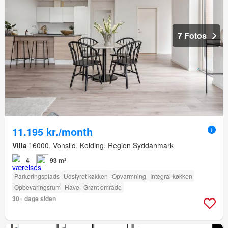
7 Fotos
11.195 kr./month
Villa
i 6000, Vonsild, Kolding, Region Syddanmark
4
93 m²
Parkeringsplads
Udstyret køkken
Opvarmning
Integral køkken
Opbevaringsrum
Have
Grønt område
30+ dage siden