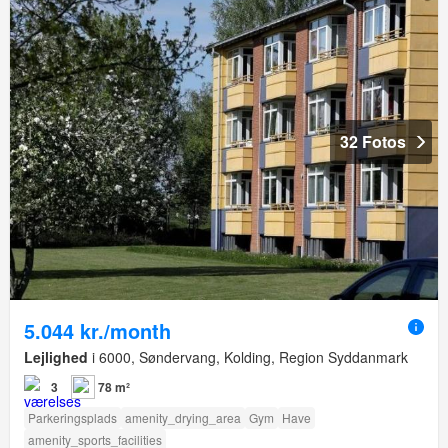
32 Fotos
5.044 kr./month
Lejlighed
i 6000, Søndervang, Kolding, Region Syddanmark
3
78 m²
Parkeringsplads
amenity_drying_area
Gym
Have
amenity_sports_facilities