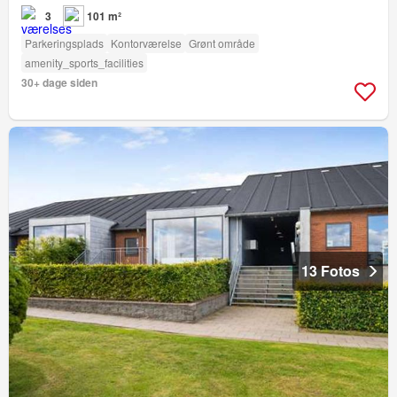
3
101 m²
Parkeringsplads
Kontorværelse
Grønt område
amenity_sports_facilities
30+ dage siden
13 Fotos