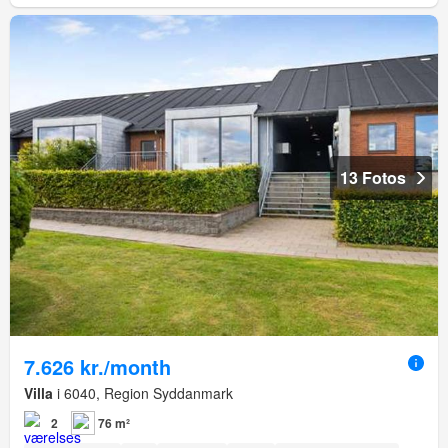
13 Fotos
7.626 kr./month
Villa
i 6040, Region Syddanmark
2
76 m²