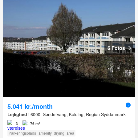
6 Fotos
5.041 kr./month
Lejlighed
i 6000, Søndervang, Kolding, Region Syddanmark
3
76 m²
Parkeringsplads
amenity_drying_area