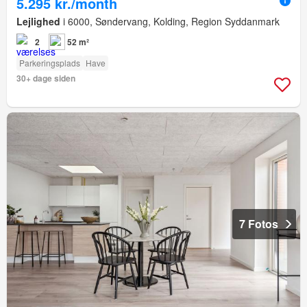
5.295 kr./month
Lejlighed
i 6000, Søndervang, Kolding, Region Syddanmark
2
52 m²
Parkeringsplads
Have
30+ dage siden
7 Fotos