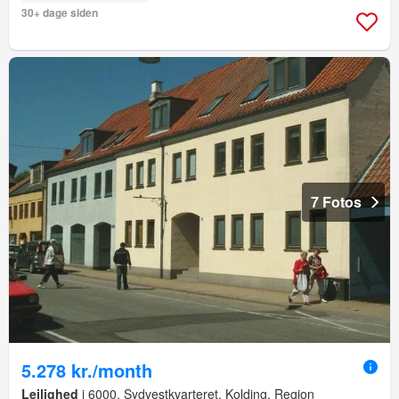
30+ dage siden
7 Fotos
5.278 kr./month
Lejlighed
i 6000, Sydvestkvarteret, Kolding, Region