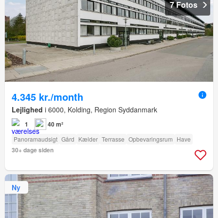
7 Fotos
4.345 kr./month
Lejlighed
i 6000, Kolding, Region Syddanmark
1
40 m²
Panoramaudsigt
Gård
Kælder
Terrasse
Opbevaringsrum
Have
30+ dage siden
Ny