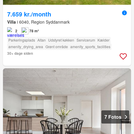
7.659 kr./month
Villa
i 6040, Region Syddanmark
2
78 m²
Parkeringsplads
Altan
Udstyret køkken
Servicerum
Kælder
amenity_drying_area
Grønt område
amenity_sports_facilities
30+ dage siden
7 Fotos