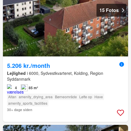
15 Fotos
5.206 kr./month
Lejlighed
i 6000, Sydvestkvarteret, Kolding, Region
Syddanmark
4
85 m²
Altan
amenity_drying_area
Børneområde
Løfte op
Have
amenity_sports_facilities
30+ dage siden