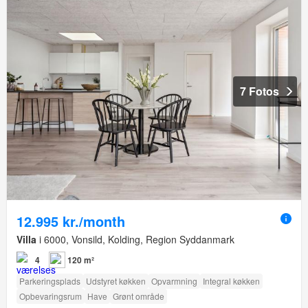
7 Fotos
12.995 kr./month
Villa
i 6000, Vonsild, Kolding, Region Syddanmark
4
120 m²
Parkeringsplads
Udstyret køkken
Opvarmning
Integral køkken
Opbevaringsrum
Have
Grønt område