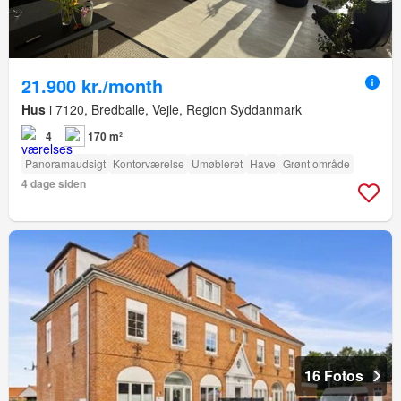
21.900 kr./month
Hus
i 7120, Bredballe, Vejle, Region Syddanmark
4
170 m²
Panoramaudsigt
Kontorværelse
Umøbleret
Have
Grønt område
4 dage siden
16 Fotos