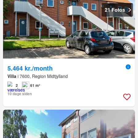
21 Fotos
5.464 kr./month
Villa
i 7600, Region Midtjylland
2
61 m²
10 dage siden