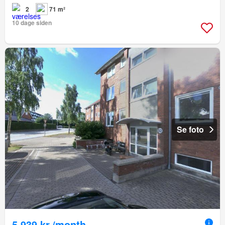
2
71 m²
10 dage siden
Se foto
5.939 kr./month