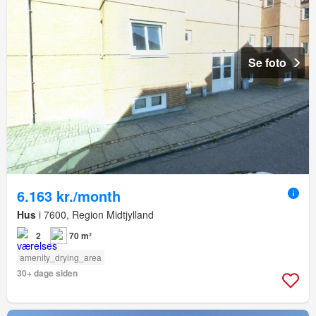
Se foto
6.163 kr./month
Hus
i 7600, Region Midtjylland
2
70 m²
amenity_drying_area
30+ dage siden