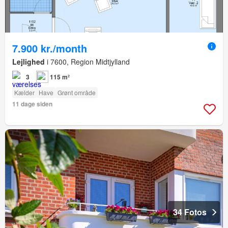
7.900 kr./month
Lejlighed
i 7600, Region Midtjylland
3
115 m²
Kælder
Have
Grønt område
11 dage siden
34 Fotos