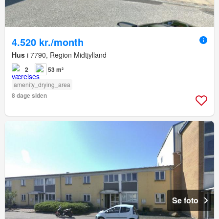
4.520 kr./month
Hus
i 7790, Region Midtjylland
2
53 m²
amenity_drying_area
8 dage siden
Se foto