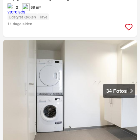
2
68 m²
Udstyret køkken
Have
11 dage siden
34 Fotos