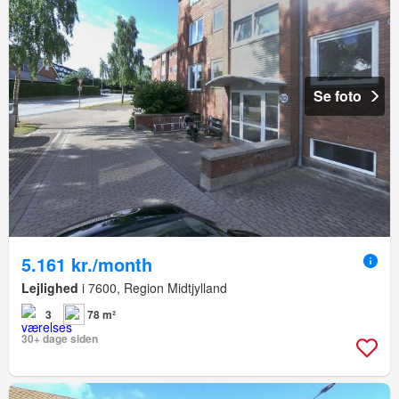
Se foto
5.161 kr./month
Lejlighed
i 7600, Region Midtjylland
3
78 m²
30+ dage siden