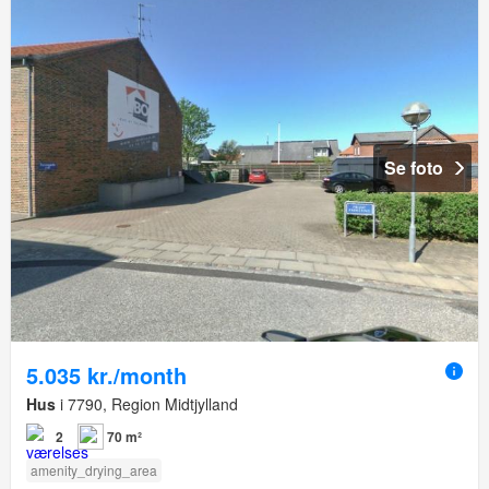
Se foto
5.035 kr./month
Hus
i 7790, Region Midtjylland
2
70 m²
amenity_drying_area