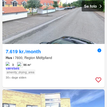
Se foto
7.619 kr./month
Hus
i 7600, Region Midtjylland
3
96 m²
amenity_drying_area
30+ dage siden