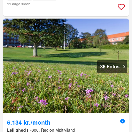
11 dage siden
36 Fotos
6.134 kr./month
Lejlighed
i 7600, Region Midtjylland