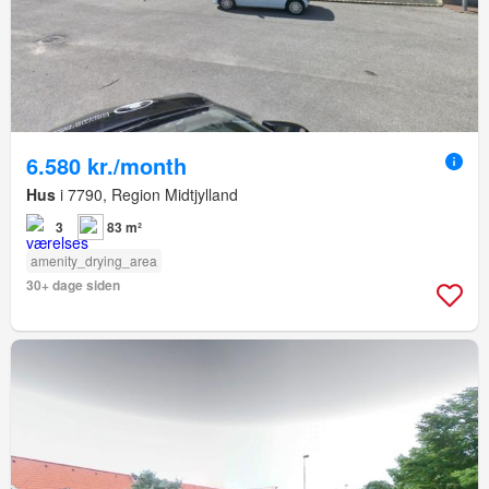
6.580 kr./month
Hus
i 7790, Region Midtjylland
3
83 m²
amenity_drying_area
30+ dage siden