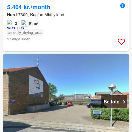
5.464 kr./month
Hus
i 7600, Region Midtjylland
2
61 m²
amenity_drying_area
17 dage siden
Se foto