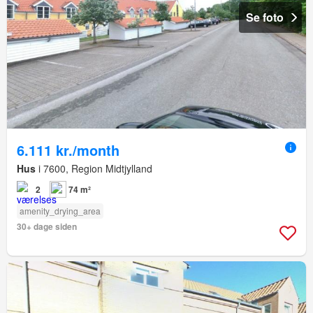
Se foto
6.111 kr./month
Hus
i 7600, Region Midtjylland
2
74 m²
amenity_drying_area
30+ dage siden