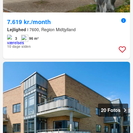
7.619 kr./month
Lejlighed
i 7600, Region Midtjylland
3
96 m²
10 dage siden
20 Fotos