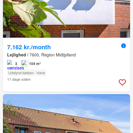
7.162 kr./month
Lejlighed
i 7600, Region Midtjylland
3
104 m²
Udstyret køkken
Have
11 dage siden