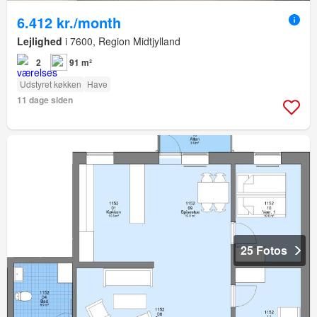
6.412 kr./month
Lejlighed
i 7600, Region Midtjylland
2
91 m²
Udstyret køkken
Have
11 dage siden
25 Fotos