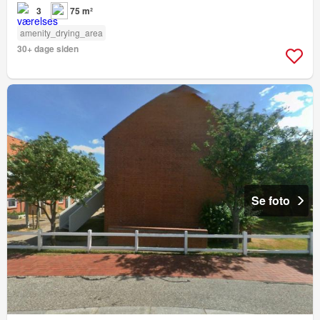
3
75 m²
amenity_drying_area
30+ dage siden
Se foto