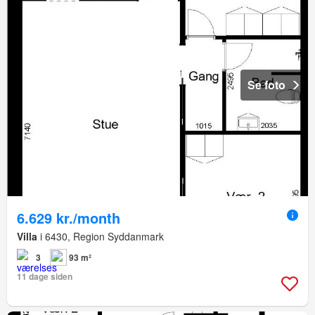
Se foto
6.629 kr./month
Villa
i 6430, Region Syddanmark
3
93 m²
11 dage siden