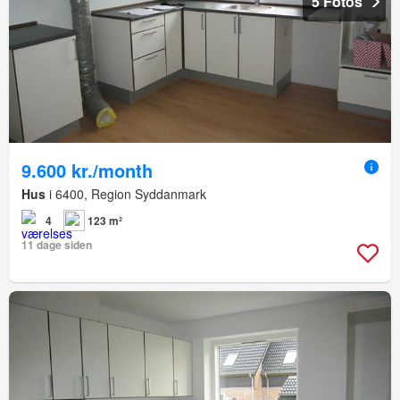
5 Fotos
9.600 kr./month
Hus
i 6400, Region Syddanmark
4
123 m²
11 dage siden