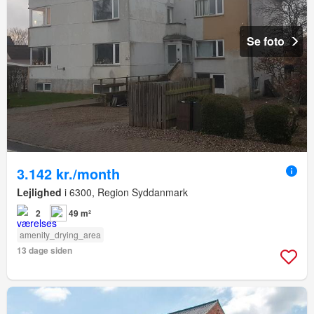
Se foto
3.142 kr./month
Lejlighed
i 6300, Region Syddanmark
2
49 m²
amenity_drying_area
13 dage siden