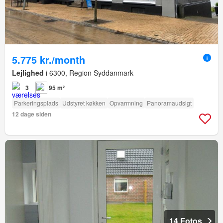
5.775 kr./month
Lejlighed
i 6300, Region Syddanmark
3
95 m²
Parkeringsplads
Udstyret køkken
Opvarmning
Panoramaudsigt
12 dage siden
14 Fotos