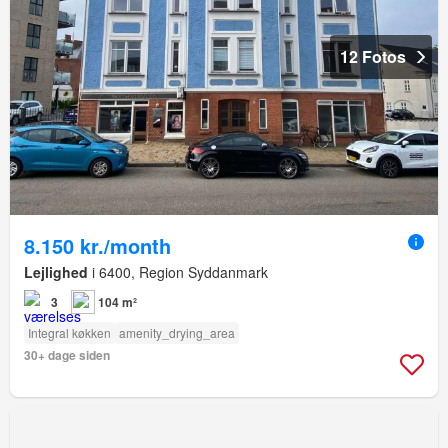
12 Fotos
8.150 kr./month
Lejlighed
i 6400, Region Syddanmark
3
104 m²
Integral køkken
amenity_drying_area
30+ dage siden