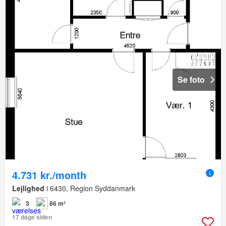
Se foto
4.731 kr./month
Lejlighed
i 6430, Region Syddanmark
3
86 m²
17 dage siden