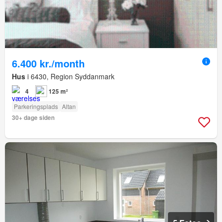
6.400 kr./month
Hus
i 6430, Region Syddanmark
4
125 m²
Parkeringsplads
Altan
30+ dage siden