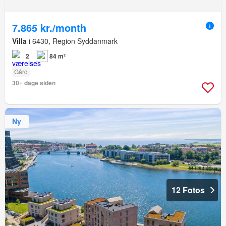
7.865 kr./month
Villa
i 6430, Region Syddanmark
2
84 m²
Gård
30+ dage siden
Ny
12 Fotos