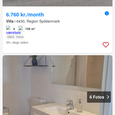
6.760 kr./month
Villa
i 6430, Region Syddanmark
4
106 m²
Gård
Have
30+ dage siden
6 Fotos