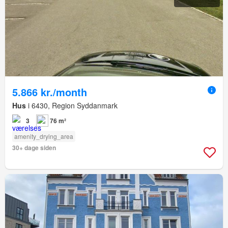
5.866 kr./month
Hus
i 6430, Region Syddanmark
3
76 m²
amenity_drying_area
30+ dage siden