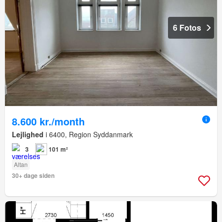
6 Fotos
8.600 kr./month
Lejlighed
i 6400, Region Syddanmark
3
101 m²
Altan
30+ dage siden