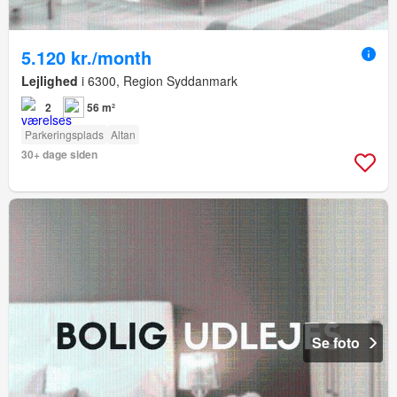
5.120 kr./month
Lejlighed
i 6300, Region Syddanmark
2
56 m²
Parkeringsplads
Altan
30+ dage siden
Se foto