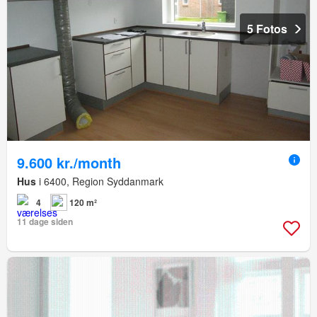
5 Fotos
9.600 kr./month
Hus
i 6400, Region Syddanmark
4
120 m²
11 dage siden