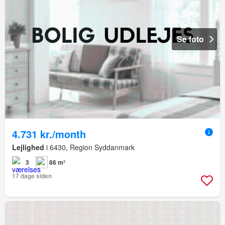
Se foto
4.731 kr./month
Lejlighed
i 6430, Region Syddanmark
3
86 m²
17 dage siden