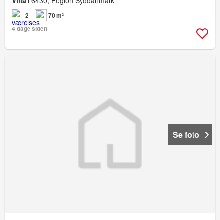
Villa
i 6430, Region Syddanmark
2
70 m²
4 dage siden
Se foto