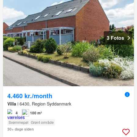
3 Fotos
4.460 kr./month
Villa
i 6430, Region Syddanmark
4
100 m²
Svømmepøl
Grønt område
30+ dage siden