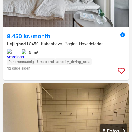
9.450 kr./month
Lejlighed
i 2450, København, Region Hovedstaden
1
31 m²
Panoramaudsigt
Umøbleret
amenity_drying_area
12 dage siden
5 Fotos