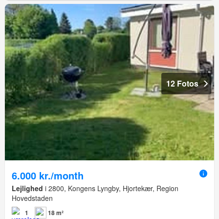
12 Fotos
6.000 kr./month
Lejlighed
i 2800, Kongens Lyngby, Hjortekær, Region
Hovedstaden
1
18 m²