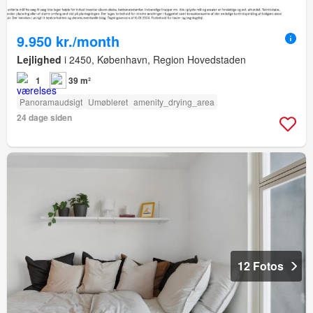
9.950 kr./month
Lejlighed
i 2450, København, Region Hovedstaden
1
39 m²
Panoramaudsigt
Umøbleret
amenity_drying_area
24 dage siden
12 Fotos