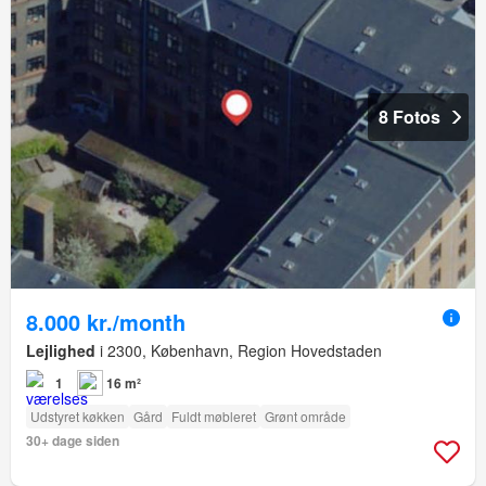
8 Fotos
8.000 kr./month
Lejlighed
i 2300, København, Region Hovedstaden
1
16 m²
Udstyret køkken
Gård
Fuldt møbleret
Grønt område
30+ dage siden