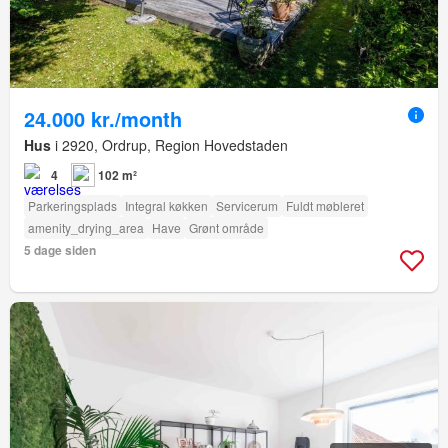
24.000 kr./month
Hus
i 2920, Ordrup, Region Hovedstaden
4
102 m²
Parkeringsplads
Integral køkken
Servicerum
Fuldt møbleret
amenity_drying_area
Have
Grønt område
5 dage siden