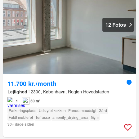
12 Fotos
11.700 kr./month
Lejlighed
i 2300, København, Region Hovedstaden
1
50 m²
Parkeringsplads
Udstyret køkken
Panoramaudsigt
Gård
Fuldt møbleret
Terrasse
amenity_drying_area
Gym
30+ dage siden