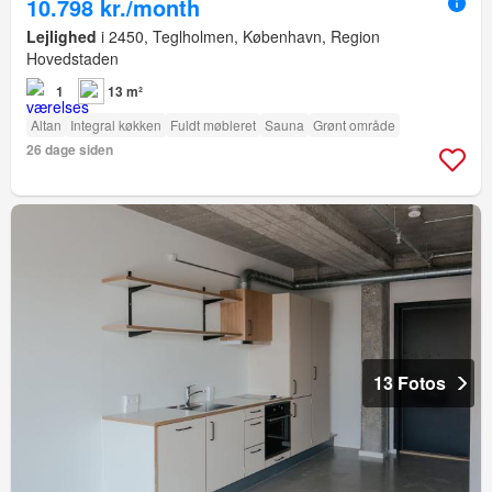
10.798 kr./month
Lejlighed
i 2450, Teglholmen, København, Region
Hovedstaden
1
13 m²
Altan
Integral køkken
Fuldt møbleret
Sauna
Grønt område
26 dage siden
13 Fotos