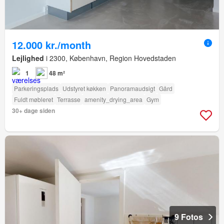
12.000 kr./month
Lejlighed
i 2300, København, Region Hovedstaden
1
48 m²
Parkeringsplads
Udstyret køkken
Panoramaudsigt
Gård
Fuldt møbleret
Terrasse
amenity_drying_area
Gym
30+ dage siden
9 Fotos