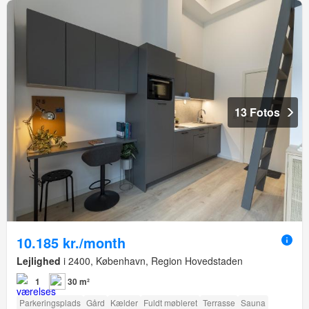
13 Fotos
10.185 kr./month
Lejlighed
i 2400, København, Region Hovedstaden
1
30 m²
Parkeringsplads
Gård
Kælder
Fuldt møbleret
Terrasse
Sauna