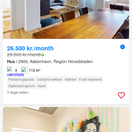
26.500 kr./month
29.500 kr./month
Hus
i 2900, København, Region Hovedstaden
3
112 m²
Parkeringsplads
Udstyret køkken
Kælder
Fuldt møbleret
Opbevaringsrum
Have
3 dage siden