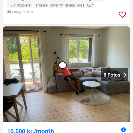
Fuldt møbleret
Terrasse
amenity_drying_area
Gym
30+ dage siden
6 Fotos
10.500 kr./month