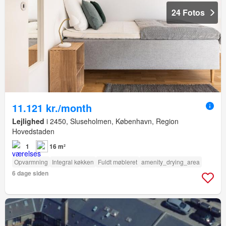
24 Fotos
11.121 kr./month
Lejlighed
i 2450, Sluseholmen, København, Region
Hovedstaden
1
16 m²
Opvarmning
Integral køkken
Fuldt møbleret
amenity_drying_area
6 dage siden