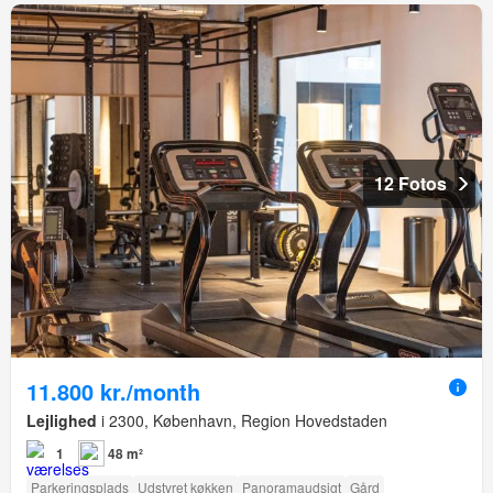
12 Fotos
11.800 kr./month
Lejlighed
i 2300, København, Region Hovedstaden
1
48 m²
Parkeringsplads
Udstyret køkken
Panoramaudsigt
Gård