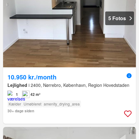
5 Fotos
10.950 kr./month
Lejlighed
i 2400, Nørrebro, København, Region Hovedstaden
1
42 m²
Kælder
Umøbleret
amenity_drying_area
30+ dage siden