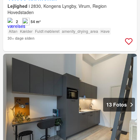
Lejlighed
i 2830, Kongens Lyngby, Virum, Region
Hovedstaden
2
54 m²
Altan
Kælder
Fuldt møbleret
amenity_drying_area
Have
30+ dage siden
13 Fotos