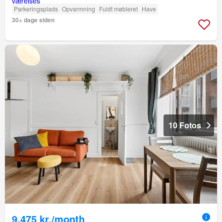
Parkeringsplads
Opvarmning
Fuldt møbleret
Have
30+ dage siden
10 Fotos
9.475 kr./month