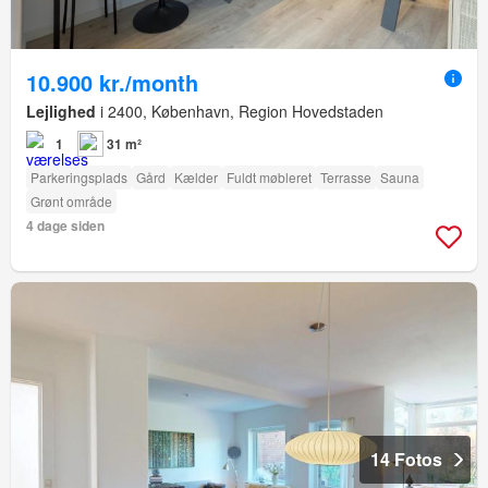
10.900 kr./month
Lejlighed
i 2400, København, Region Hovedstaden
1
31 m²
Parkeringsplads
Gård
Kælder
Fuldt møbleret
Terrasse
Sauna
Grønt område
4 dage siden
14 Fotos