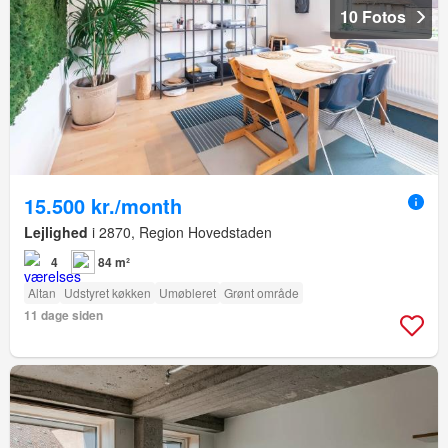
10 Fotos
15.500 kr./month
Lejlighed
i 2870, Region Hovedstaden
4
84 m²
Altan
Udstyret køkken
Umøbleret
Grønt område
11 dage siden