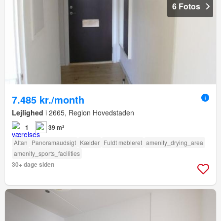
6 Fotos
7.485 kr./month
Lejlighed
i 2665, Region Hovedstaden
1
39 m²
Altan
Panoramaudsigt
Kælder
Fuldt møbleret
amenity_drying_area
amenity_sports_facilities
30+ dage siden