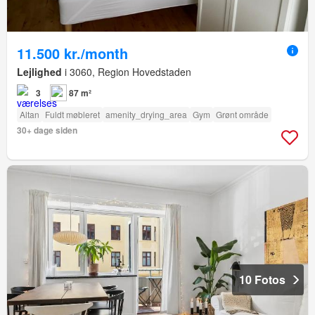
11.500 kr./month
Lejlighed
i 3060, Region Hovedstaden
3
87 m²
Altan
Fuldt møbleret
amenity_drying_area
Gym
Grønt område
30+ dage siden
10 Fotos