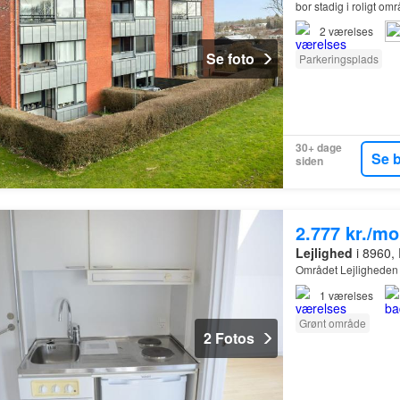
bor stadig i roligt 
2
værelses
Se foto
Parkeringsplads
30+ dage
Se 
siden
2.777 kr./m
Lejlighed
i 8960, 
Området Lejligheden 
1
værelses
Grønt område
2 Fotos