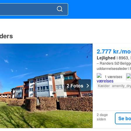
nders
2.777 kr./m
Lejlighed
i 8963, 
– Randers SØ Beligg
uddannelsessteder i 
1
værelses
2 Fotos
Kælder
amenity_dr
2 dage
Se b
siden