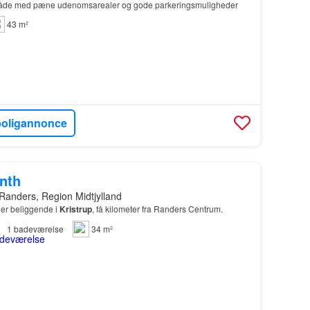
område med pæne udenomsarealer og gode parkeringsmuligheder
43 m²
boligannonce
onth
Randers, Region Midtjylland
er beliggende i
Kristrup
, få kilometer fra Randers Centrum.
1
badeværelse
34 m²