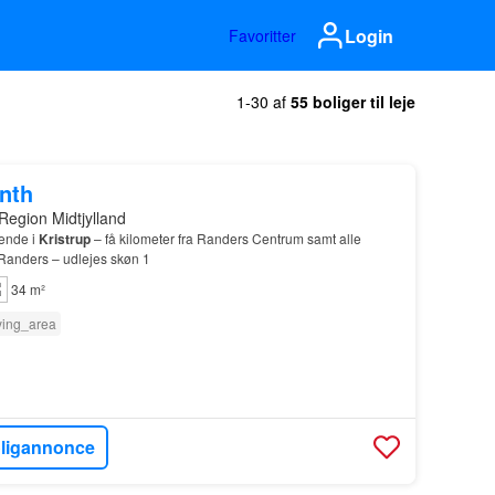
Login
Favoritter
1-30 af
55 boliger til leje
onth
Region Midtjylland
ende i
Kristrup
– få kilometer fra Randers Centrum samt alle
Randers – udlejes skøn 1
34 m²
ying_area
oligannonce