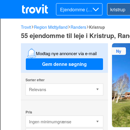
Ejendomme (lej
e)
Trovit
Region Midtjylland
Randers
Kristrup
55 ejendomme til leje i Kristrup, Ra
Ny
Modtag nye annoncer via e-mail
Gem denne søgning
Sorter efter
Relevans
Pris
Ingen minimumgrænse