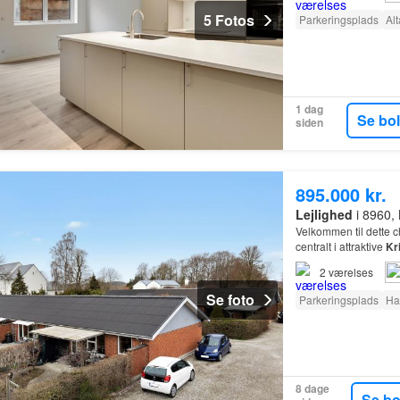
5 Fotos
Parkeringsplads
Al
1 dag
Se bo
siden
895.000 kr.
Lejlighed
i 8960, 
Velkommen til dette 
centralt i attraktive
Kr
2
værelses
Se foto
Parkeringsplads
Ha
8 dage
Se b