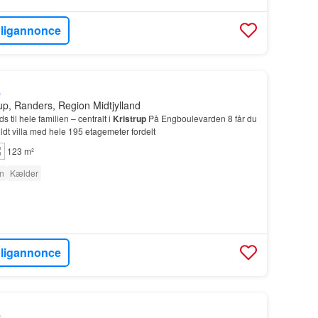
oligannonce
.
rup, Randers, Region Midtjylland
s til hele familien – centralt i
Kristrup
På Engboulevarden 8 får du
dt villa med hele 195 etagemeter fordelt
123 m²
en
Kælder
oligannonce
.