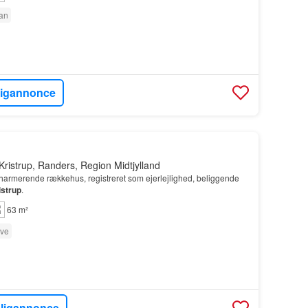
tan
ligannonce
Kristrup, Randers, Region Midtjylland
charmerende rækkehus, registreret som ejerlejlighed, beliggende
istrup
.
63 m²
ve
oligannonce