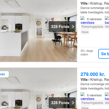
Villa
i Kristrup, Ra
Denne rummelige vill
både hverdagsliv, ho
6
værelses
328 Fotos
Parkeringsplads
Al
Have
30+ dage
Se 
siden
279.000 kr.
ret
Villa
i Kristrup, Ra
Denne rummelige vill
både hverdagsliv, ho
6
værelses
328 Fotos
Parkeringsplads
Al
Have