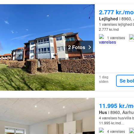
2.777 kr./m
Lejlighed
i 8960, 
1 værelses lejlighed
2.777 kr./md
1
værelses
2 Fotos
1 dag
Se bo
siden
11.995 kr./
Hus
i 8960, Aarhu
4 værelses hus/villa
11.995 kr./md…
4
værelses