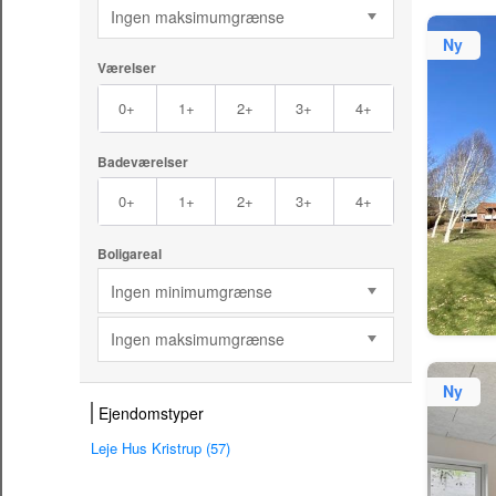
Ingen maksimumgrænse
Ny
Værelser
0+
1+
2+
3+
4+
Badeværelser
0+
1+
2+
3+
4+
Boligareal
Ingen minimumgrænse
Ingen maksimumgrænse
Ny
Ejendomstyper
Leje Hus Kristrup (57)