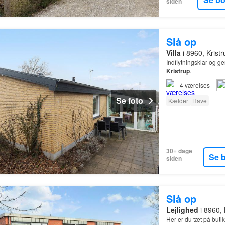
siden
Slå op
Villa
i 8960, Krist
Indflytningsklar og g
Kristrup
.
4
værelses
Se foto
Kælder
Have
30+ dage
Se 
siden
Slå op
Lejlighed
i 8960, 
Her er du tæt på but