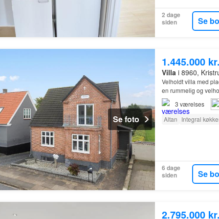
2 dage
Se b
siden
1.445.000 kr
Villa
i 8960, Krist
Velholdt villa med plad
en rummelig og velhol
3
værelses
Se foto
Altan
Integral køkk
6 dage
Se b
siden
2.795.000 kr