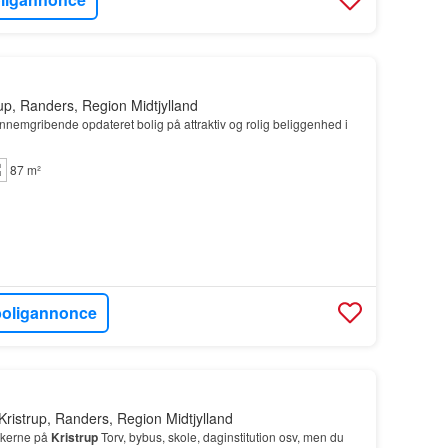
rup, Randers, Region Midtjylland
ennemgribende opdateret bolig på attraktiv og rolig beliggenhed i
87 m²
boligannonce
Kristrup, Randers, Region Midtjylland
ikkerne på
Kristrup
Torv, bybus, skole, daginstitution osv, men du