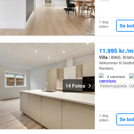
1 dag
Se bo
siden
11.995 kr./
Villa
i 8960, Krist
Velkommen til Godthå
Randers…
4
værelses
14 Fotos
Parkeringsplads
Ud
1 dag
Se bo
siden