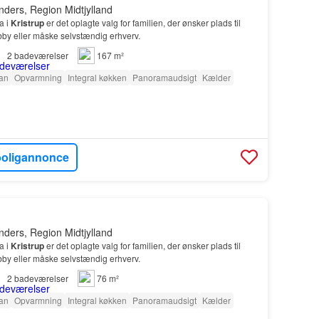
nders, Region Midtjylland
a i
Kristrup
er det oplagte valg for familien, der ønsker plads til
bby eller måske selvstændig erhverv.
2
badeværelser
167 m²
tan
Opvarmning
Integral køkken
Panoramaudsigt
Kælder
boligannonce
nders, Region Midtjylland
a i
Kristrup
er det oplagte valg for familien, der ønsker plads til
bby eller måske selvstændig erhverv.
2
badeværelser
76 m²
tan
Opvarmning
Integral køkken
Panoramaudsigt
Kælder