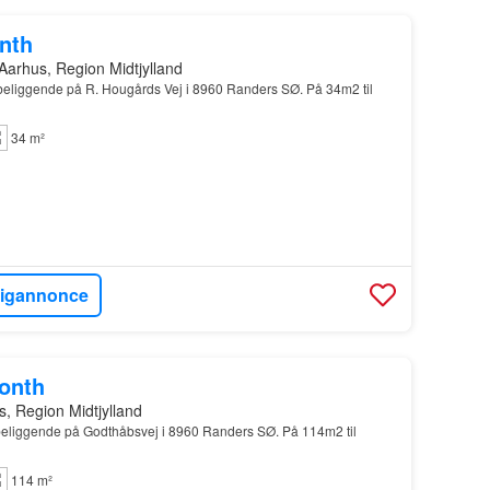
onth
Aarhus, Region Midtjylland
 beliggende på R. Hougårds Vej i 8960 Randers SØ. På 34m2 til
34 m²
ligannonce
month
s, Region Midtjylland
 beliggende på Godthåbsvej i 8960 Randers SØ. På 114m2 til
114 m²