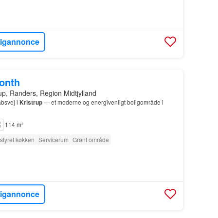
ligannonce
month
rup, Randers, Region Midtjylland
bsvej i
Kristrup
— et moderne og energivenligt boligområde i
114 m²
styret køkken
Servicerum
Grønt område
ligannonce