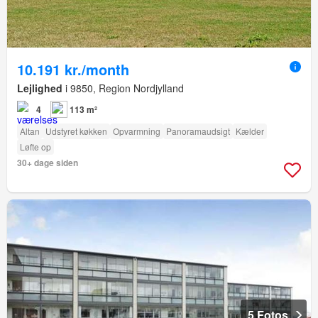
10.191 kr./month
Lejlighed
i 9850, Region Nordjylland
4
113 m²
Altan
Udstyret køkken
Opvarmning
Panoramaudsigt
Kælder
Løfte op
30+ dage siden
5 Fotos