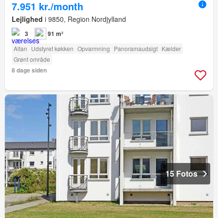
7.951 kr./month
Lejlighed
i 9850, Region Nordjylland
3
91 m²
Altan
Udstyret køkken
Opvarmning
Panoramaudsigt
Kælder
Grønt område
8 dage siden
15 Fotos