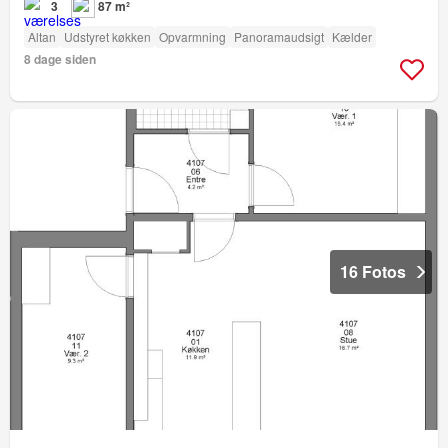
3
87 m²
Altan
Udstyret køkken
Opvarmning
Panoramaudsigt
Kælder
8 dage siden
16 Fotos