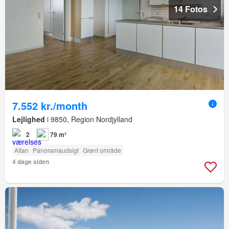
14 Fotos
7.552 kr./month
Lejlighed
i 9850, Region Nordjylland
2
79 m²
Altan
Panoramaudsigt
Grønt område
4 dage siden