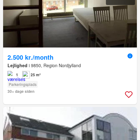
2.500 kr./month
Lejlighed
i 9850, Region Nordjylland
1
25 m²
Parkeringsplads
30+ dage siden