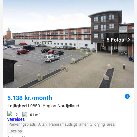
5 Fotos
5.138 kr./month
Lejlighed
i 9850, Region Nordjylland
2
61 m²
Parkeringsplads
Altan
Panoramaudsigt
amenity_drying_area
Løfte op