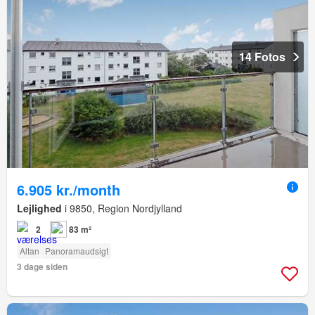
14 Fotos
6.905 kr./month
Lejlighed
i 9850, Region Nordjylland
2
83 m²
Altan
Panoramaudsigt
3 dage siden