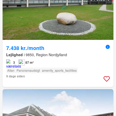
7.438 kr./month
Lejlighed
i 9850, Region Nordjylland
3
87 m²
Altan
Panoramaudsigt
amenity_sports_facilities
9 dage siden