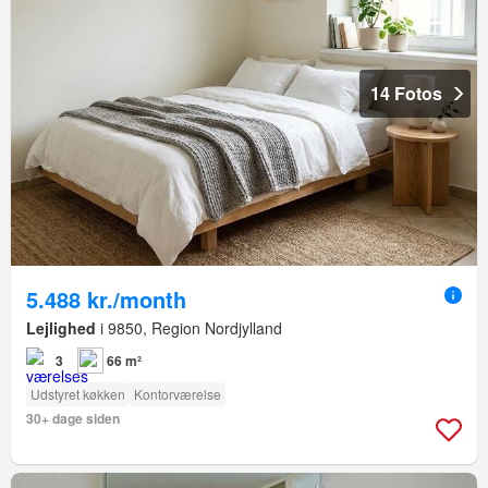
14 Fotos
5.488 kr./month
Lejlighed
i 9850, Region Nordjylland
3
66 m²
Udstyret køkken
Kontorværelse
30+ dage siden