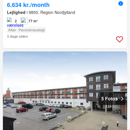
6.634 kr./month
Lejlighed
i 9850, Region Nordjylland
2
77 m²
Altan
Panoramaudsigt
3 dage siden
5 Fotos