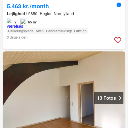
5.463 kr./month
Lejlighed
i 9850, Region Nordjylland
2
65 m²
Parkeringsplads
Altan
Panoramaudsigt
Løfte op
3 dage siden
13 Fotos