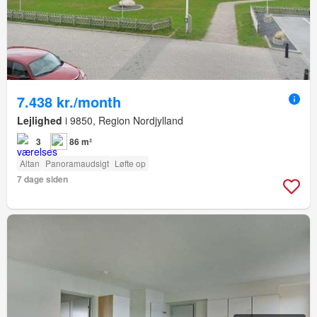
7.438 kr./month
Lejlighed
i 9850, Region Nordjylland
3
86 m²
Altan
Panoramaudsigt
Løfte op
7 dage siden