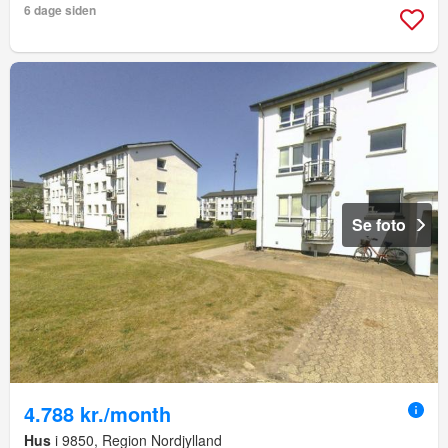
6 dage siden
Se foto
4.788 kr./month
Hus
i 9850, Region Nordjylland