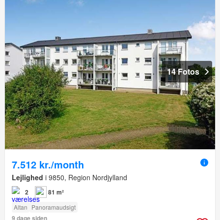
14 Fotos
7.512 kr./month
Lejlighed
i 9850, Region Nordjylland
2
81 m²
Altan
Panoramaudsigt
9 dage siden