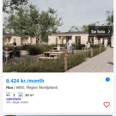
Se foto
8.424 kr./month
Hus
i 9850, Region Nordjylland
3
95 m²
30+ dage siden