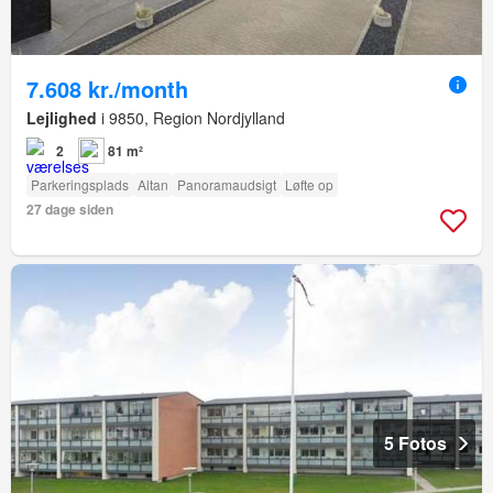
7.608 kr./month
Lejlighed
i 9850, Region Nordjylland
2
81 m²
Parkeringsplads
Altan
Panoramaudsigt
Løfte op
27 dage siden
5 Fotos