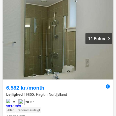
14 Fotos
6.582 kr./month
Lejlighed
i 9850, Region Nordjylland
2
70 m²
Altan
Panoramaudsigt
7 dage siden