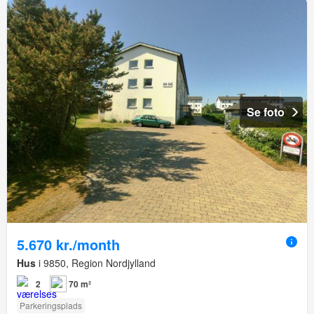
Se foto
5.670 kr./month
Hus
i 9850, Region Nordjylland
2
70 m²
Parkeringsplads