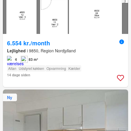
6.554 kr./month
Lejlighed
i 9850, Region Nordjylland
4
83 m²
Altan
Udstyret køkken
Opvarmning
Kælder
14 dage siden
Ny