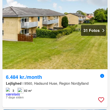
31 Fotos
6.484 kr./month
Lejlighed
i 9560, Hadsund Huse, Region Nordjylland
3
82 m²
7 dage siden