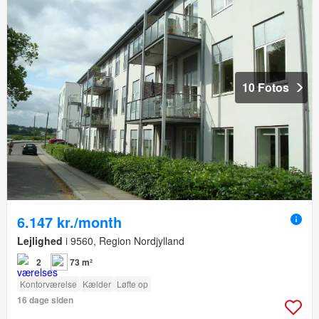
10 Fotos
6.147 kr./month
Lejlighed
i 9560, Region Nordjylland
2
73 m²
Kontorværelse
Kælder
Løfte op
16 dage siden