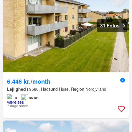
31 Fotos
6.446 kr./month
Lejlighed
i 9560, Hadsund Huse, Region Nordjylland
3
86 m²
7 dage siden