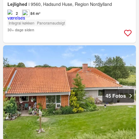
Lejlighed
i 9560, Hadsund Huse, Region Nordjylland
2
84 m²
Integral køkken
Panoramaudsigt
30+ dage siden
45 Fotos