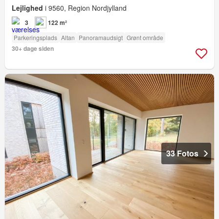
Lejlighed
i 9560, Region Nordjylland
3
122 m²
Parkeringsplads
Altan
Panoramaudsigt
Grønt område
30+ dage siden
33 Fotos