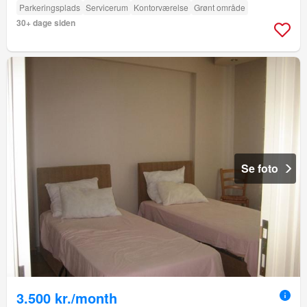
Parkeringsplads
Servicerum
Kontorværelse
Grønt område
30+ dage siden
Se foto
3.500 kr./month