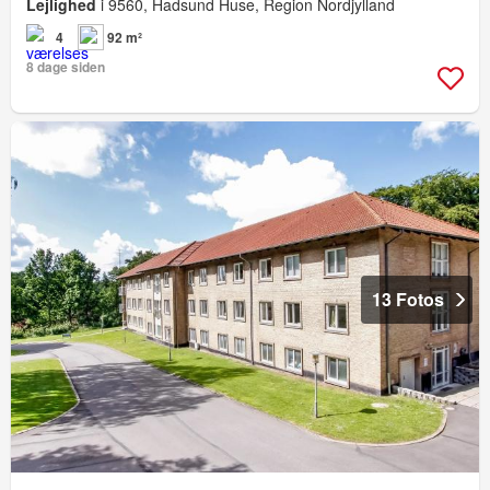
Lejlighed
i 9560, Hadsund Huse, Region Nordjylland
4
92 m²
8 dage siden
13 Fotos