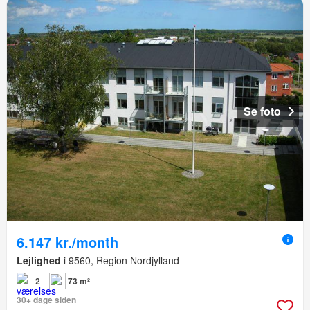
Se foto
6.147 kr./month
Lejlighed
i 9560, Region Nordjylland
2
73 m²
30+ dage siden