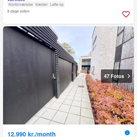
Kontorværelse
Kælder
Løfte op
8 dage siden
47 Fotos
12.990 kr./month