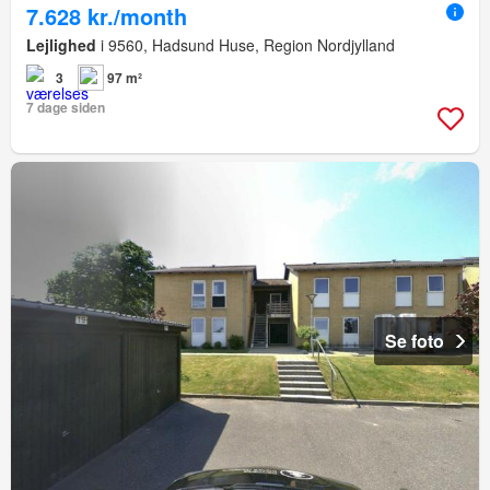
7.628 kr./month
Lejlighed
i 9560, Hadsund Huse, Region Nordjylland
3
97 m²
7 dage siden
Se foto