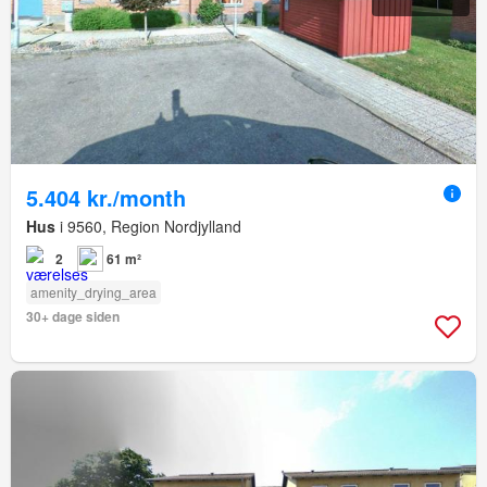
5.404 kr./month
Hus
i 9560, Region Nordjylland
2
61 m²
amenity_drying_area
30+ dage siden