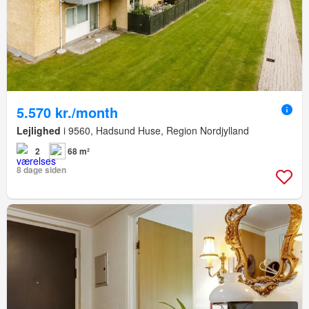
5.570 kr./month
Lejlighed
i 9560, Hadsund Huse, Region Nordjylland
2
68 m²
8 dage siden