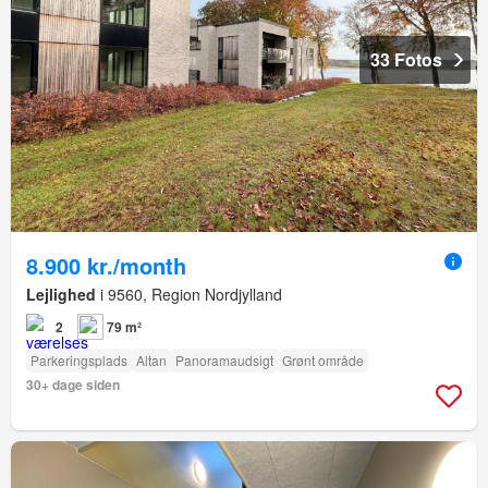
33 Fotos
8.900 kr./month
Lejlighed
i 9560, Region Nordjylland
2
79 m²
Parkeringsplads
Altan
Panoramaudsigt
Grønt område
30+ dage siden