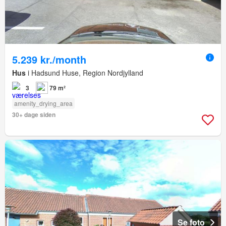
5.239 kr./month
Hus
i Hadsund Huse, Region Nordjylland
3
79 m²
amenity_drying_area
30+ dage siden
Se foto