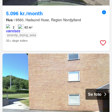
5.096 kr./month
Hus
i 9560, Hadsund Huse, Region Nordjylland
2
62 m²
amenity_drying_area
30+ dage siden
Se foto