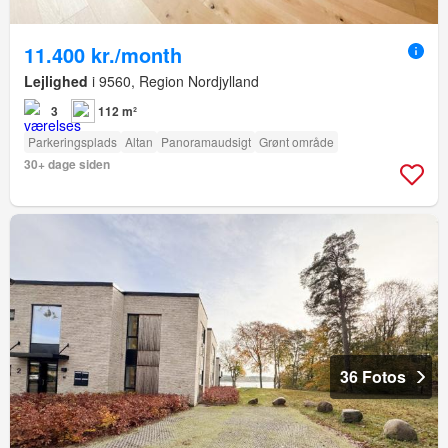
11.400 kr./month
Lejlighed
i 9560, Region Nordjylland
3
112 m²
Parkeringsplads
Altan
Panoramaudsigt
Grønt område
30+ dage siden
36 Fotos