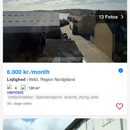
13 Fotos
6.000 kr./month
Lejlighed
i 9560, Region Nordjylland
4
120 m²
Udstyret køkken
Opbevaringsrum
amenity_drying_area
30+ dage siden