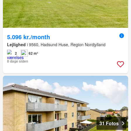
5.096 kr./month
Lejlighed
i 9560, Hadsund Huse, Region Nordjylland
2
62 m²
8 dage siden
31 Fotos