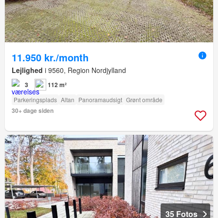
11.950 kr./month
Lejlighed
i 9560, Region Nordjylland
3
112 m²
Parkeringsplads
Altan
Panoramaudsigt
Grønt område
30+ dage siden
35 Fotos