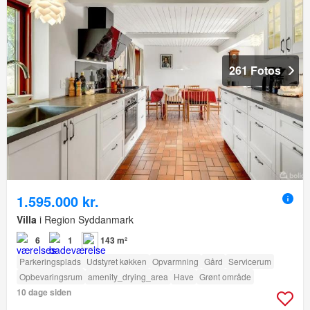
261 Fotos
1.595.000 kr.
Villa
i Region Syddanmark
6
1
143 m²
Parkeringsplads
Udstyret køkken
Opvarmning
Gård
Servicerum
Opbevaringsrum
amenity_drying_area
Have
Grønt område
10 dage siden