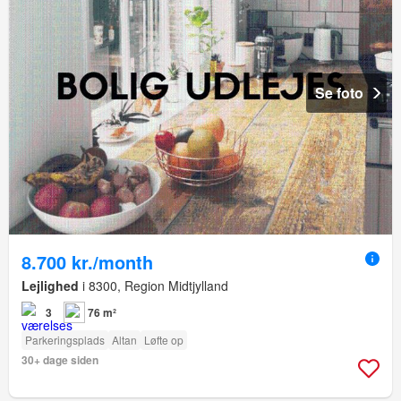
Se foto
8.700 kr./month
Lejlighed
i 8300, Region Midtjylland
3
76 m²
Parkeringsplads
Altan
Løfte op
30+ dage siden