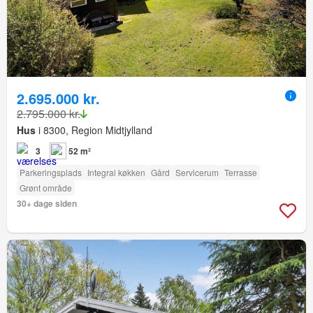
2.695.000 kr.
2.795.000 kr.
Hus
i 8300, Region Midtjylland
3
52 m²
Parkeringsplads
Integral køkken
Gård
Servicerum
Terrasse
Grønt område
30+ dage siden