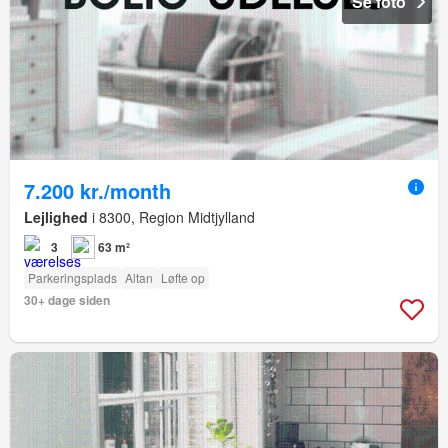
Se foto
7.200 kr./month
Lejlighed
i 8300, Region Midtjylland
3
63 m²
Parkeringsplads
Altan
Løfte op
30+ dage siden