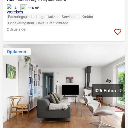
4
116 m²
Parkeringsplads
Integral køkken
Servicerum
Kælder
Opbevaringsrum
Have
Grønt område
2 dage siden
Opdateret
325 Fotos