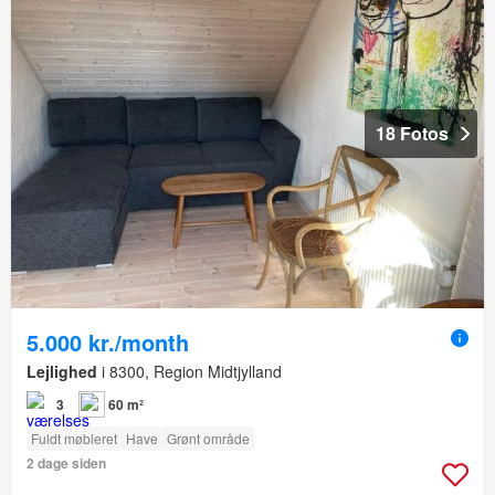
18 Fotos
5.000 kr./month
Lejlighed
i 8300, Region Midtjylland
3
60 m²
Fuldt møbleret
Have
Grønt område
2 dage siden