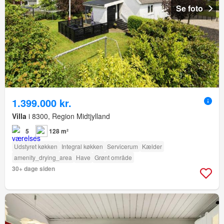
Se foto
1.399.000 kr.
Villa
i 8300, Region Midtjylland
5
128 m²
Udstyret køkken
Integral køkken
Servicerum
Kælder
amenity_drying_area
Have
Grønt område
30+ dage siden