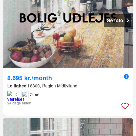
Se foto
8.695 kr./month
Lejlighed
i 8300, Region Midtjylland
2
71 m²
24 dage siden