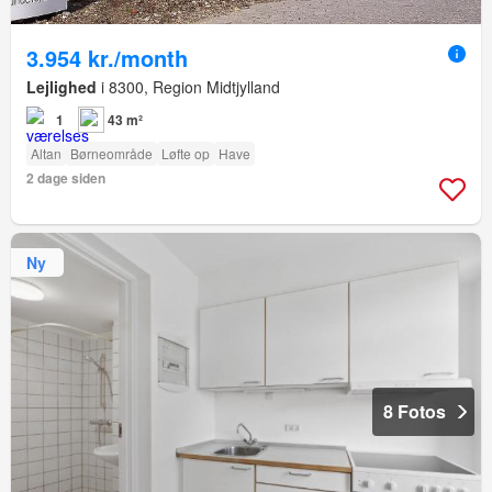
3.954 kr./month
Lejlighed
i 8300, Region Midtjylland
1
43 m²
Altan
Børneområde
Løfte op
Have
2 dage siden
Ny
8 Fotos