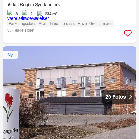
Villa
i Region Syddanmark
8
2
234 m²
Parkeringsplads
Altan
Gård
Terrasse
Have
Grønt område
30+ dage siden
Ny
20 Fotos