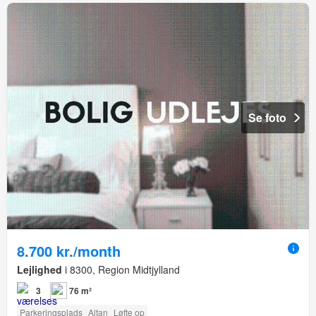
Se foto
8.700 kr./month
Lejlighed
i 8300, Region Midtjylland
3
76 m²
Parkeringsplads
Altan
Løfte op