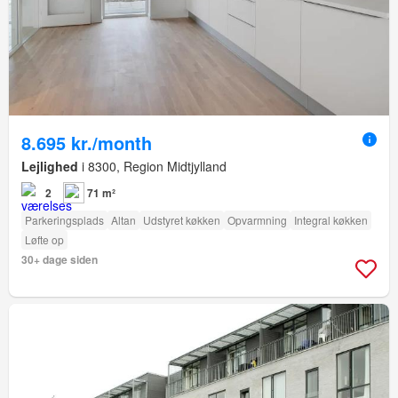
8.695 kr./month
Lejlighed
i 8300, Region Midtjylland
2
71 m²
Parkeringsplads
Altan
Udstyret køkken
Opvarmning
Integral køkken
Løfte op
30+ dage siden