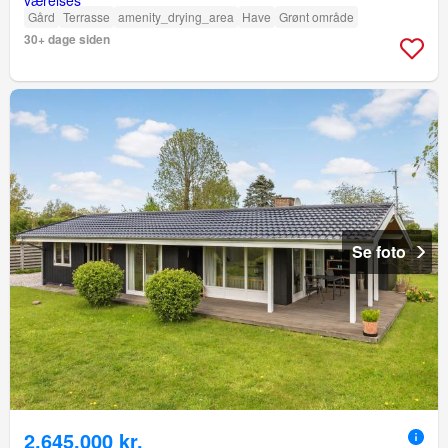
Gård
Terrasse
amenity_drying_area
Have
Grønt område
30+ dage siden
Se foto
2.645.000 kr.