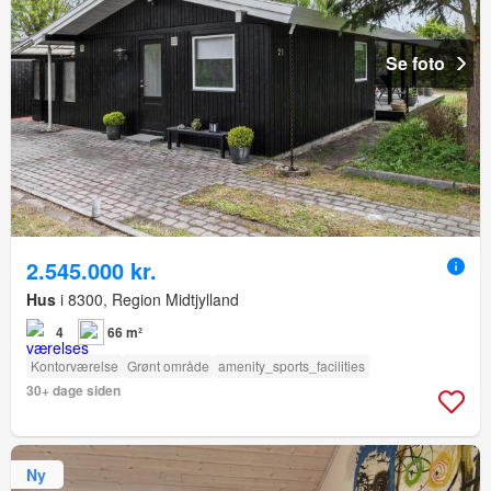
Se foto
2.545.000 kr.
Hus
i 8300, Region Midtjylland
4
66 m²
Kontorværelse
Grønt område
amenity_sports_facilities
30+ dage siden
Ny