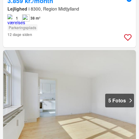
3.859 kr./month
Lejlighed
i 8300, Region Midtjylland
1
38 m²
Parkeringsplads
12 dage siden
5 Fotos