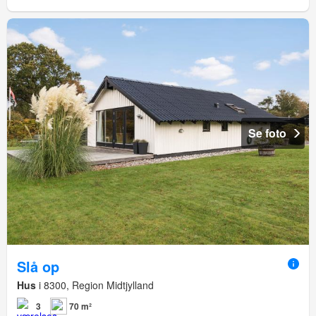
Se foto
Slå op
Hus
i 8300, Region Midtjylland
3
70 m²