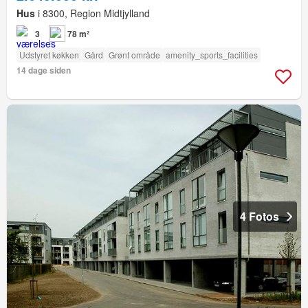
Hus
i 8300, Region Midtjylland
3
78 m²
Udstyret køkken
Gård
Grønt område
amenity_sports_facilities
14 dage siden
4 Fotos