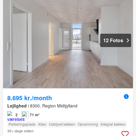
12 Fotos
8.695 kr./month
Lejlighed
i 8300, Region Midtjylland
2
71 m²
Parkeringsplads
Altan
Udstyret køkken
Opvarmning
Integral køkken
30+ dage siden