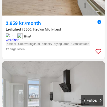
3.859 kr./month
Lejlighed
i 8300, Region Midtjylland
1
38 m²
Kælder
Opbevaringsrum
amenity_drying_area
Grønt område
12 dage siden
7 Fotos