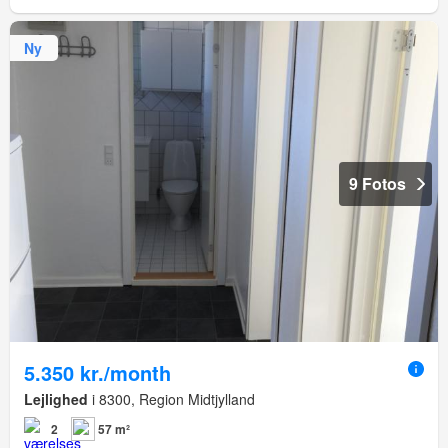
Ny
9 Fotos
5.350 kr./month
Lejlighed
i 8300, Region Midtjylland
2
57 m²