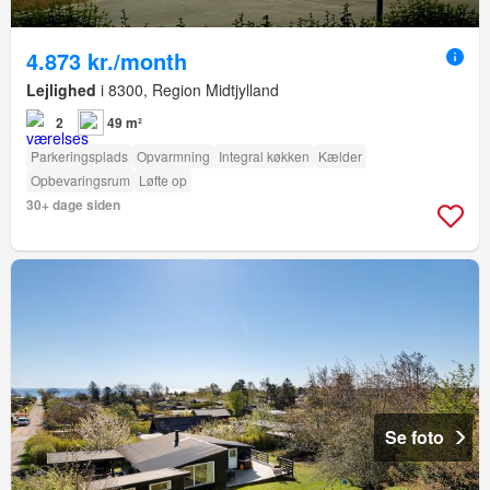
4.873 kr./month
Lejlighed
i 8300, Region Midtjylland
2
49 m²
Parkeringsplads
Opvarmning
Integral køkken
Kælder
Opbevaringsrum
Løfte op
30+ dage siden
Se foto