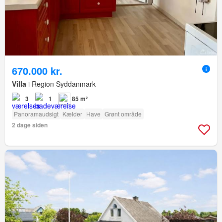
670.000 kr.
Villa
i Region Syddanmark
3
1
85 m²
Panoramaudsigt
Kælder
Have
Grønt område
2 dage siden