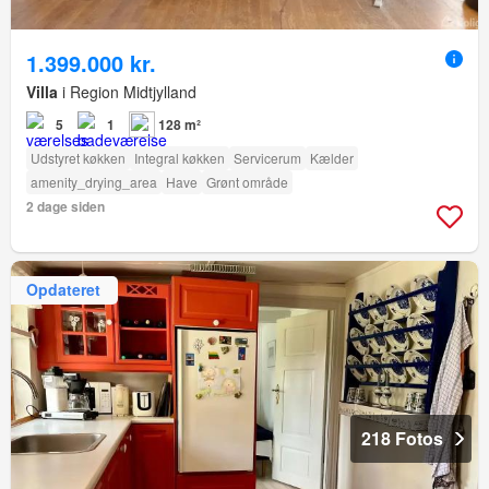
1.399.000 kr.
Villa
i Region Midtjylland
5
1
128 m²
Udstyret køkken
Integral køkken
Servicerum
Kælder
amenity_drying_area
Have
Grønt område
2 dage siden
Opdateret
218 Fotos