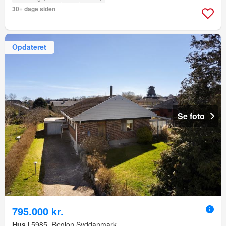
30+ dage siden
Opdateret
Se foto
795.000 kr.
Hus
i 5985, Region Syddanmark