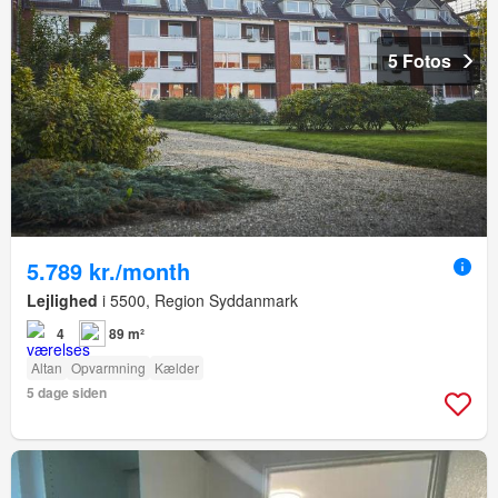
5 Fotos
5.789 kr./month
Lejlighed
i 5500, Region Syddanmark
4
89 m²
Altan
Opvarmning
Kælder
5 dage siden