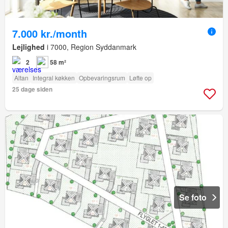
7.000 kr./month
Lejlighed
i 7000, Region Syddanmark
2
58 m²
Altan
Integral køkken
Opbevaringsrum
Løfte op
25 dage siden
Se foto