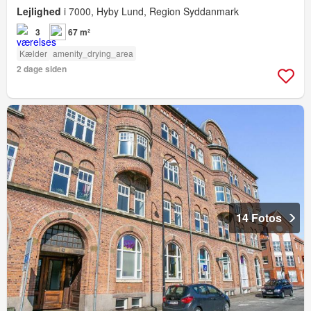
Lejlighed
i 7000, Hyby Lund, Region Syddanmark
3
67 m²
Kælder
amenity_drying_area
2 dage siden
14 Fotos