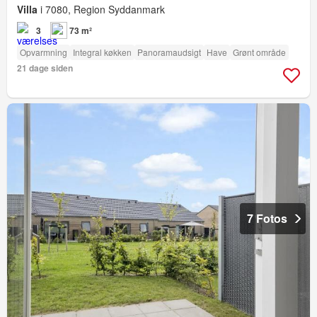
Villa
i 7080, Region Syddanmark
3
73 m²
Opvarmning
Integral køkken
Panoramaudsigt
Have
Grønt område
21 dage siden
7 Fotos