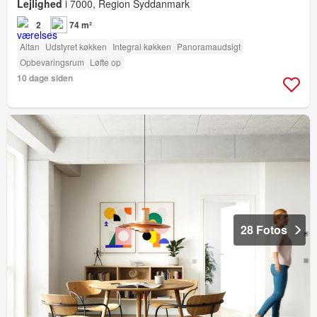
Lejlighed
i 7000, Region Syddanmark
2
74 m²
Altan
Udstyret køkken
Integral køkken
Panoramaudsigt
Opbevaringsrum
Løfte op
10 dage siden
28 Fotos