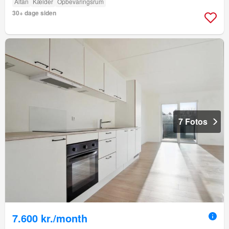
Altan
Kælder
Opbevaringsrum
30+ dage siden
7 Fotos
7.600 kr./month