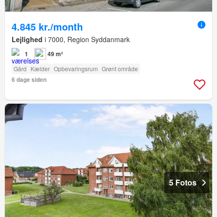
4.845 kr./month
Lejlighed
i 7000, Region Syddanmark
1
49 m²
Gård
Kælder
Opbevaringsrum
Grønt område
6 dage siden
5 Fotos