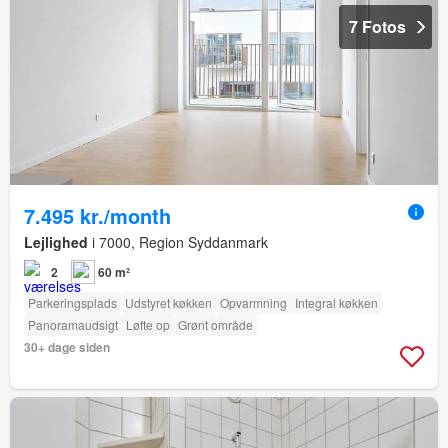
7 Fotos
7.495 kr./month
Lejlighed
i 7000, Region Syddanmark
2
60 m²
Parkeringsplads
Udstyret køkken
Opvarmning
Integral køkken
Panoramaudsigt
Løfte op
Grønt område
30+ dage siden