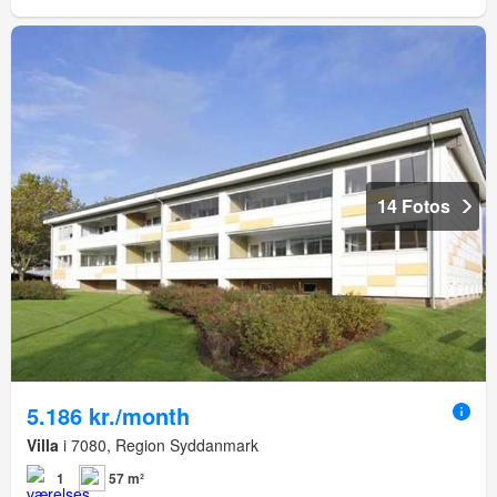
14 Fotos
5.186 kr./month
Villa
i 7080, Region Syddanmark
1
57 m²