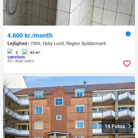
4.600 kr./month
Lejlighed
i 7000, Hyby Lund, Region Syddanmark
2
63 m²
30+ dage siden
14 Fotos