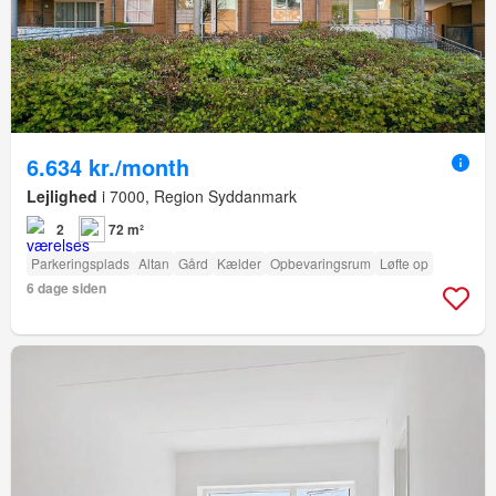
6.634 kr./month
Lejlighed
i 7000, Region Syddanmark
2
72 m²
Parkeringsplads
Altan
Gård
Kælder
Opbevaringsrum
Løfte op
6 dage siden