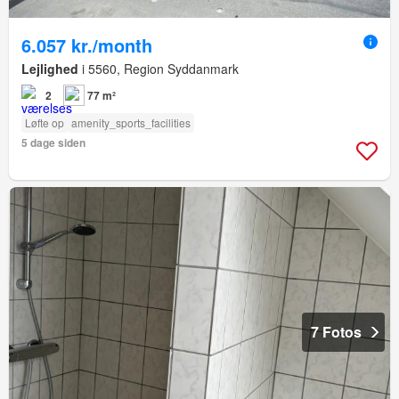
6.057 kr./month
Lejlighed
i 5560, Region Syddanmark
2
77 m²
Løfte op
amenity_sports_facilities
5 dage siden
7 Fotos