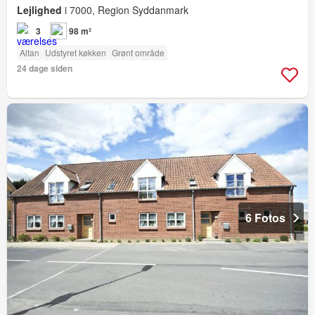
Lejlighed
i 7000, Region Syddanmark
3
98 m²
Altan
Udstyret køkken
Grønt område
24 dage siden
6 Fotos