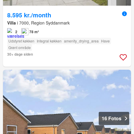
8.595 kr./month
Villa
i 7000, Region Syddanmark
2
78 m²
Udstyret køkken
Integral køkken
amenity_drying_area
Have
Grønt område
30+ dage siden
16 Fotos