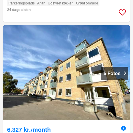
Parkeringsplads
Altan
Udstyret køkken
Grønt område
24 dage siden
6 Fotos
6.327 kr./month