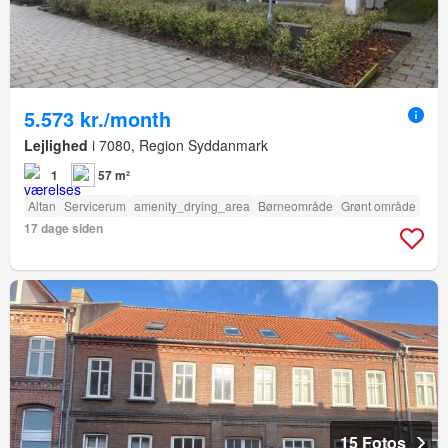
5.573 kr./month
Lejlighed
i 7080, Region Syddanmark
1
57 m²
Altan
Servicerum
amenity_drying_area
Børneområde
Grønt område
17 dage siden
15 Fotos