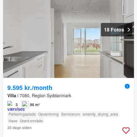
18 Fotos
9.595 kr./month
Villa
i 7080, Region Syddanmark
3
96 m²
Parkeringsplads
Opvarmning
Servicerum
amenity_drying_area
Have
Grønt område
20 dage siden