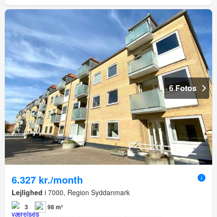
6 Fotos
6.327 kr./month
Lejlighed
i 7000, Region Syddanmark
3
98 m²