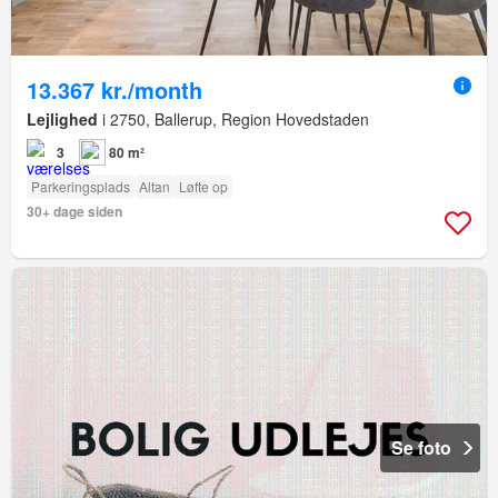
13.367 kr./month
Lejlighed
i 2750, Ballerup, Region Hovedstaden
3
80 m²
Parkeringsplads
Altan
Løfte op
30+ dage siden
Se foto