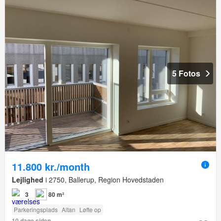
5 Fotos
11.800 kr./month
Lejlighed
i 2750, Ballerup, Region Hovedstaden
3
80 m²
Parkeringsplads
Altan
Løfte op
10 dage siden