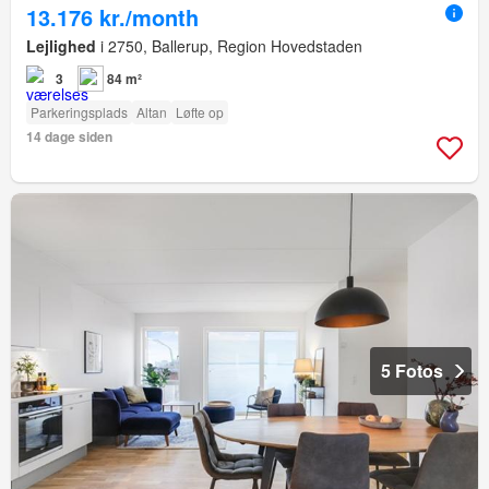
13.176 kr./month
Lejlighed
i 2750, Ballerup, Region Hovedstaden
3
84 m²
Parkeringsplads
Altan
Løfte op
14 dage siden
5 Fotos