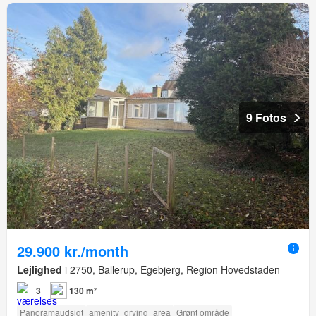
9 Fotos
29.900 kr./month
Lejlighed
i 2750, Ballerup, Egebjerg, Region Hovedstaden
3
130 m²
Panoramaudsigt
amenity_drying_area
Grønt område