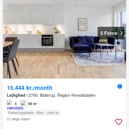
5 Fotos
15.444 kr./month
Lejlighed
i 2750, Ballerup, Region Hovedstaden
4
99 m²
Parkeringsplads
Altan
Løfte op
21 dage siden