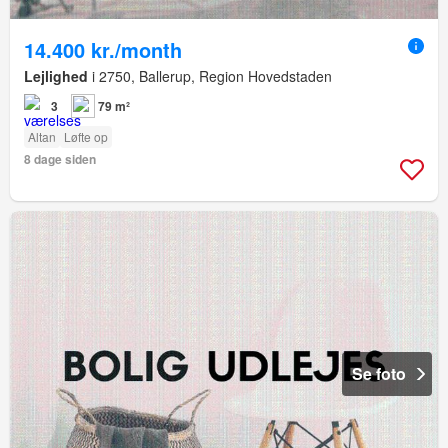
14.400 kr./month
Lejlighed
i 2750, Ballerup, Region Hovedstaden
3
79 m²
Altan
Løfte op
8 dage siden
Se foto