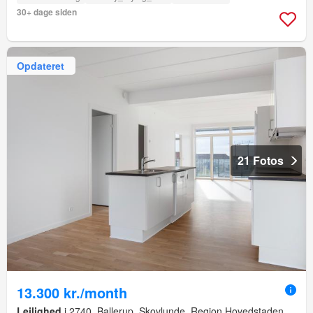
30+ dage siden
Opdateret
21 Fotos
13.300 kr./month
Lejlighed
i 2740, Ballerup, Skovlunde, Region Hovedstaden