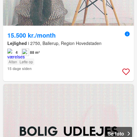
15.500 kr./month
Lejlighed
i 2750, Ballerup, Region Hovedstaden
4
88 m²
Altan
Løfte op
15 dage siden
Se foto