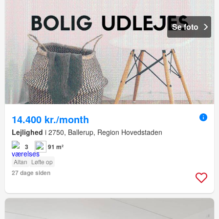
Se foto
14.400 kr./month
Lejlighed
i 2750, Ballerup, Region Hovedstaden
3
91 m²
Altan
Løfte op
27 dage siden