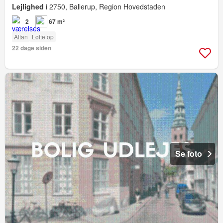
Lejlighed
i 2750, Ballerup, Region Hovedstaden
2
67 m²
Altan
Løfte op
22 dage siden
Se foto