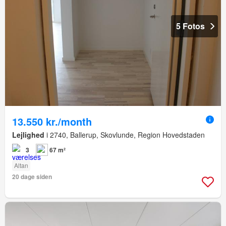
5 Fotos
13.550 kr./month
Lejlighed
i 2740, Ballerup, Skovlunde, Region Hovedstaden
3
67 m²
Altan
20 dage siden