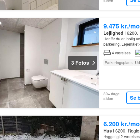
siden
9.475 kr./m
Lejlighed
i 6200,
Her får du en bolig u
parkering. Lejemålet
4
værelses
3 Fotos
Parkeringsplads
Ud
30+ dage
Se 
siden
6.200 kr./m
Hus
i 6200, Regi
Hyggeligt 2-værelses 