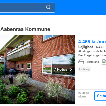
aa, Aabenraa Kommune
4.465 kr./m
Lejlighed
i 6330,
Afdelingen omfatter
Bov:Etagebyggeri med:
stk. 4-værelses lejli
2
værelses
7 Fotos
Løfte op
23 dage
Se b
siden