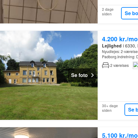
2 dage
Se b
siden
4.200 kr./m
Lejlighed
i 6330,
Nyudlejes: 2-værelses
Padborg.Indretning: 
2
værelses
Se foto
30+ dage
Se 
siden
5.100 kr./m