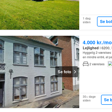
1 dag
Se bo
siden
4.000 kr./m
Lejlighed
i 6200,
Hyggelig 2-værelses 
en mindre entré, et 
2
værelses
Se foto
30+ dage
Se 
siden