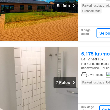
Se foto
Parkeringsplads
Al
Grønt område
3 dage
Se b
siden
6.175 kr./m
Lejlighed
i 6200,
Her har du det meste 
badeværelse. Der er i
3
værelses
7 Fotos
Parkeringsplads
Ud
30+ dage
Se 