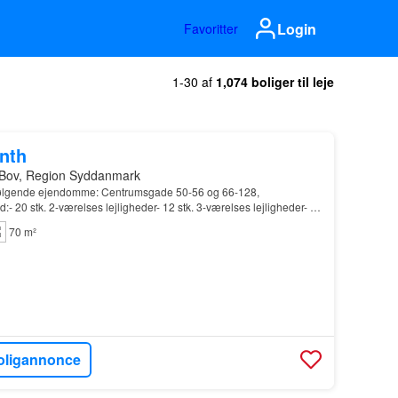
Login
Favoritter
1-30 af
1,074 boliger til leje
onth
 Bov, Region Syddanmark
 følgende ejendomme: Centrumsgade 50-56 og 66-128,
- 20 stk. 2-værelses lejligheder- 12 stk. 3-værelses lejligheder- 4
ghederOpført i 1984…
70 m²
oligannonce