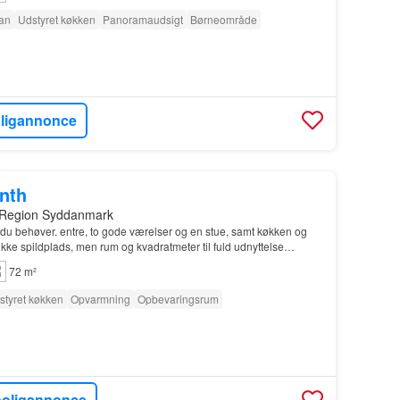
tan
Udstyret køkken
Panoramaudsigt
Børneområde
oligannonce
onth
 Region Syddanmark
du behøver. entre, to gode værelser og en stue, samt køkken og
kke spildplads, men rum og kvadratmeter til fuld udnyttelse…
72 m²
styret køkken
Opvarmning
Opbevaringsrum
boligannonce