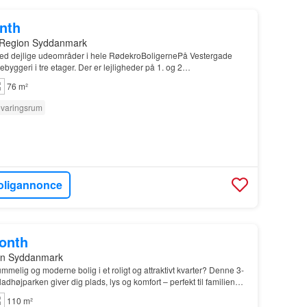
onth
 Region Syddanmark
d dejlige udeområder i hele RødekroBoligernePå Vestergade
gebyggeri i tre etager. Der er lejligheder på 1. og 2…
76 m²
varingsrum
oligannonce
month
on Syddanmark
elig og moderne bolig i et roligt og attraktivt kvarter? Denne 3-
ladhøjparken giver dig plads, lys og komfort – perfekt til familien
ker ekstra plads…
110 m²