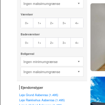
Ingen maksimumgrænse
Værelser
0+
1+
2+
3+
4+
Badeværelser
0+
1+
2+
3+
4+
Boligareal
Ingen minimumgrænse
Ingen maksimumgrænse
Ejendomstyper
Leje Grund Aabenraa (1.495)
Leje Rækkehus Aabenraa (1.495)