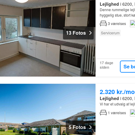
Lejlighed
i 6200,
Denne rummelige lejli
hyggelig stue, stort 
3
værelses
13 Fotos
Servicerum
17 dage
Se b
siden
2.320 kr./m
Lejlighed
i 6200,
Vi har et udvalg af le
1
værelses
5 Fotos