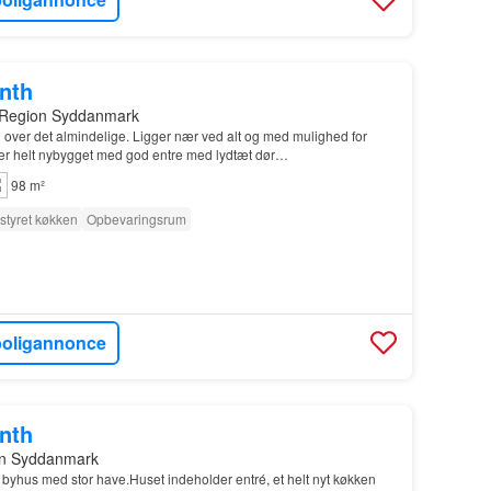
onth
 Region Syddanmark
d over det almindelige. Ligger nær ved alt og med mulighed for
 er helt nybygget med god entre med lydtæt dør…
98 m²
styret køkken
Opbevaringsrum
boligannonce
onth
on Syddanmark
byhus med stor have.Huset indeholder entré, et helt nyt køkken