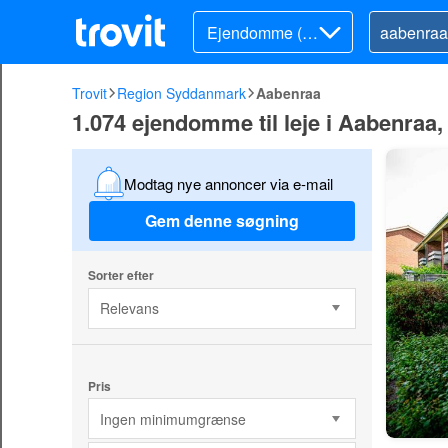
Ejendomme (lej
e)
Trovit
Region Syddanmark
Aabenraa
1.074 ejendomme til leje i Aabenr
Modtag nye annoncer via e-mail
Gem denne søgning
Sorter efter
Relevans
Pris
Ingen minimumgrænse