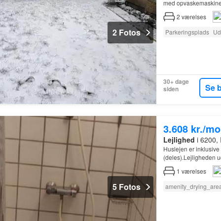
med opvaskemaskine,
overalt og en ny kom
2
værelses
2 Fotos
Parkeringsplads
Ud
30+ dage
Se 
siden
3.608 kr./m
Lejlighed
i 6200,
Huslejen er inklusive
(deles).Lejligheden u
1
værelses
5 Fotos
amenity_drying_are