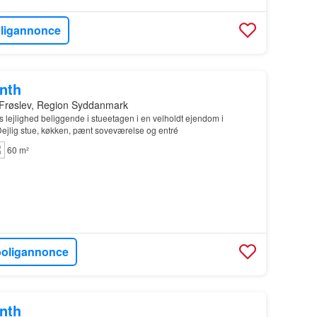
oligannonce
onth
 Frøslev, Region Syddanmark
 lejlighed beliggende i stueetagen i en velholdt ejendom i
Dejlig stue, køkken, pænt soveværelse og entré
60 m²
boligannonce
onth