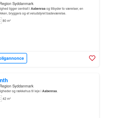
 Region Syddanmark
ghed ligger centralt i
Aabenraa
og tilbyder to værelser, en
køkken, bryggers og et veludstyret badeværelse.
80 m²
oligannonce
onth
 Region Syddanmark
jligheder og rækkehus til leje i
Aabenraa
.
42 m²