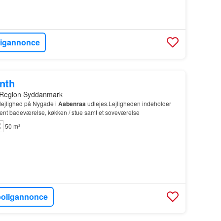
ligannonce
onth
 Region Syddanmark
lejlighed på Nygade i
Aabenraa
udlejes.Lejligheden indeholder
pænt badeværelse, køkken / stue samt et soveværelse
50 m²
boligannonce