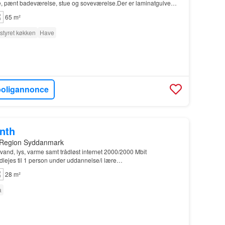
 pænt badeværelse, stue og soveværelse.Der er laminatgulve
bineret vaskemaskine/tørretumbler.Fra huset…
65 m²
styret køkken
Have
boligannonce
onth
 Region Syddanmark
 vand, lys, varme samt trådløst internet 2000/2000 Mbit
dlejes til 1 person under uddannelse/i lære…
28 m²
a