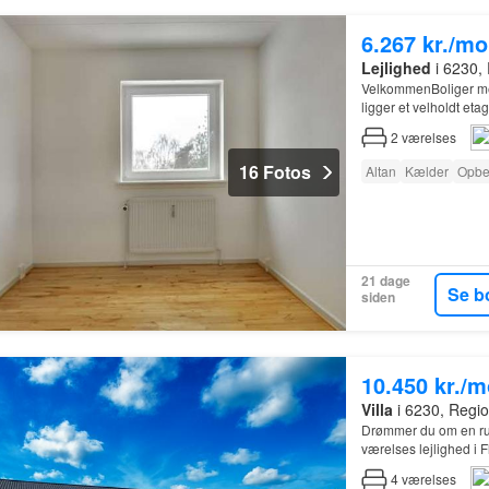
6.267 kr./m
Lejlighed
i 6230,
VelkommenBoliger me
ligger et velholdt eta
2
værelses
16 Fotos
Altan
Kælder
Opbe
21 dage
Se b
siden
10.450 kr./
Villa
i 6230, Regi
Drømmer du om en rumm
værelses lejlighed i F
eller parret, der øns
4
værelses