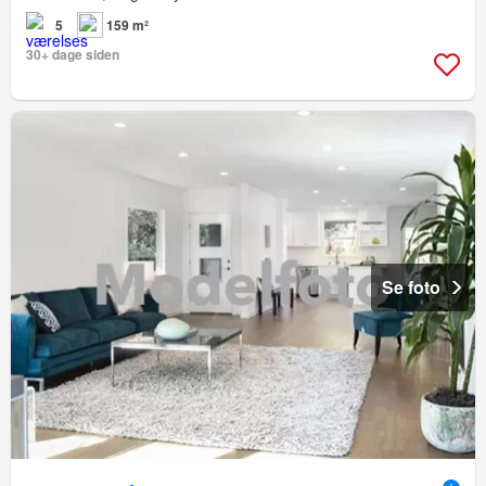
5
159 m²
30+ dage siden
Se foto