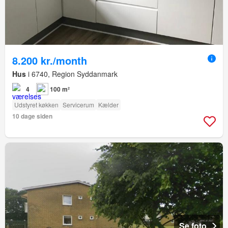
8.200 kr./month
Hus
i 6740, Region Syddanmark
4
100 m²
Udstyret køkken
Servicerum
Kælder
10 dage siden
Se foto