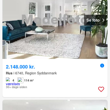
Se foto
2.148.000 kr.
Hus
i 6740, Region Syddanmark
4
114 m²
30+ dage siden