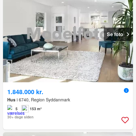
Se foto
1.848.000 kr.
Hus
i 6740, Region Syddanmark
5
153 m²
30+ dage siden