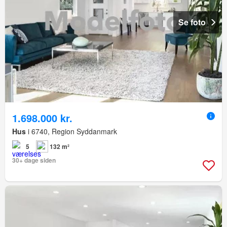
Se foto
1.698.000 kr.
Hus
i 6740, Region Syddanmark
5
132 m²
30+ dage siden