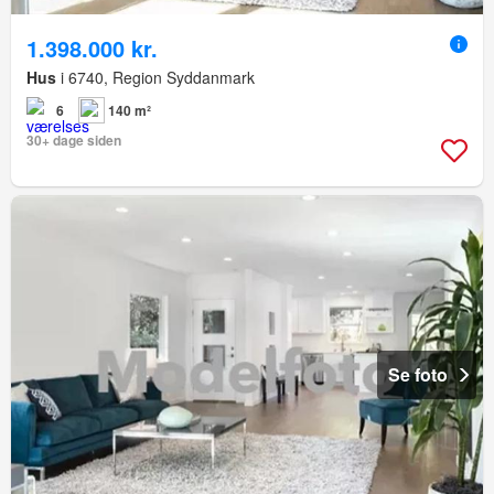
1.398.000 kr.
Hus
i 6740, Region Syddanmark
6
140 m²
30+ dage siden
Se foto