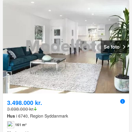
Se foto
3.498.000 kr.
3.698.000 kr.
Hus
i 6740, Region Syddanmark
161 m²