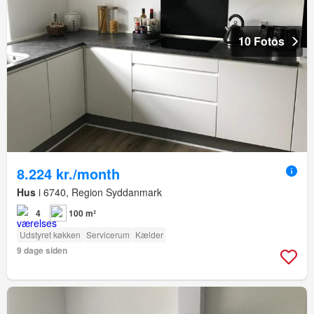
10 Fotos
8.224 kr./month
Hus
i 6740, Region Syddanmark
4
100 m²
Udstyret køkken
Servicerum
Kælder
9 dage siden