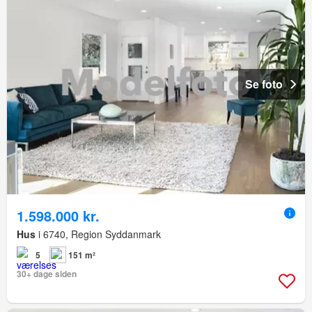
Se foto
1.598.000 kr.
Hus
i 6740, Region Syddanmark
5
151 m²
30+ dage siden