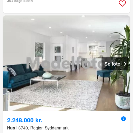
30+ dage siden
Se foto
2.248.000 kr.
Hus
i 6740, Region Syddanmark