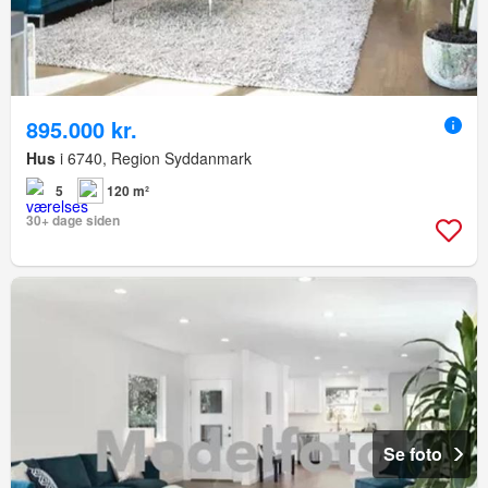
895.000 kr.
Hus
i 6740, Region Syddanmark
5
120 m²
30+ dage siden
Se foto