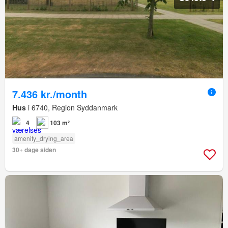
7.436 kr./month
Hus
i 6740, Region Syddanmark
4
103 m²
amenity_drying_area
30+ dage siden