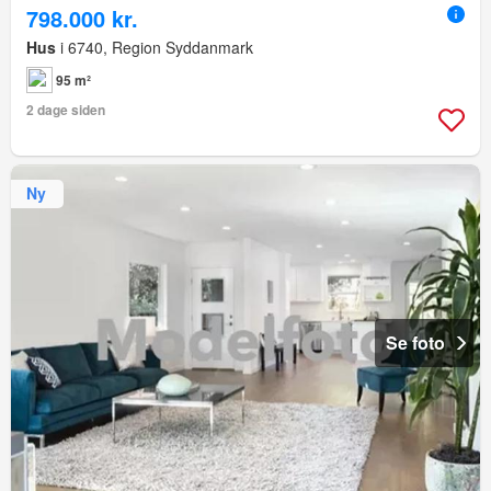
798.000 kr.
Hus
i 6740, Region Syddanmark
95 m²
2 dage siden
Ny
Se foto