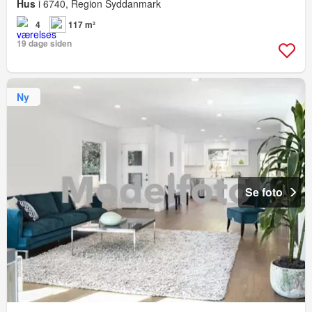
Hus
i 6740, Region Syddanmark
4
117 m²
19 dage siden
Ny
Se foto