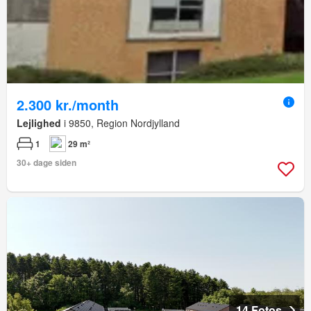
2.300 kr./month
Lejlighed
i 9850, Region Nordjylland
1
29 m²
30+ dage siden
14 Fotos