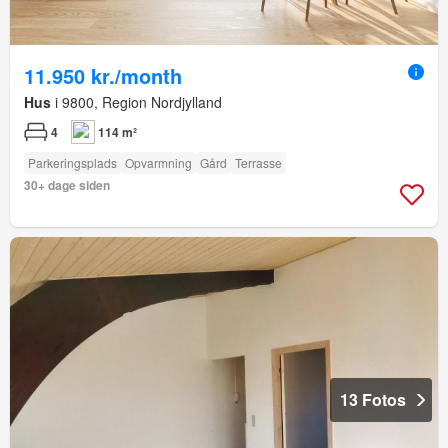
11.950 kr./month
Hus
i 9800, Region Nordjylland
4
114 m²
Parkeringsplads
Opvarmning
Gård
Terrasse
30+ dage siden
13 Fotos