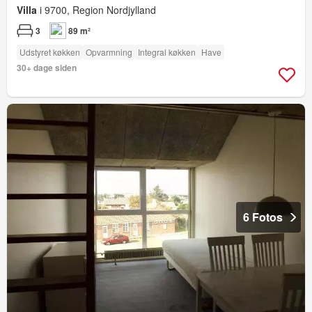
Villa
i 9700, Region Nordjylland
3
89 m²
Udstyret køkken
Opvarmning
Integral køkken
Have
30+ dage siden
6 Fotos