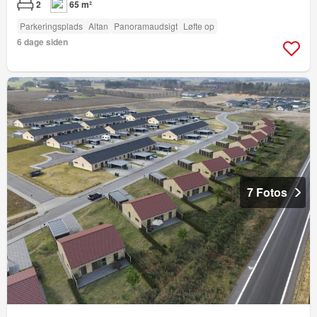
2
65 m²
Parkeringsplads
Altan
Panoramaudsigt
Løfte op
6 dage siden
7 Fotos