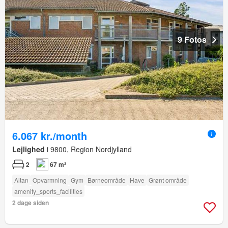
9 Fotos
6.067 kr./month
Lejlighed
i 9800, Region Nordjylland
2
67 m²
Altan
Opvarmning
Gym
Børneområde
Have
Grønt område
amenity_sports_facilities
2 dage siden