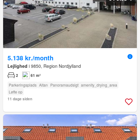
5.138 kr./month
Lejlighed
i 9850, Region Nordjylland
2
61 m²
Parkeringsplads
Altan
Panoramaudsigt
amenity_drying_area
Løfte op
11 dage siden