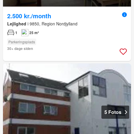
2.500 kr./month
Lejlighed
i 9850, Region Nordjylland
1
25 m²
Parkeringsplads
30+ dage siden
5 Fotos