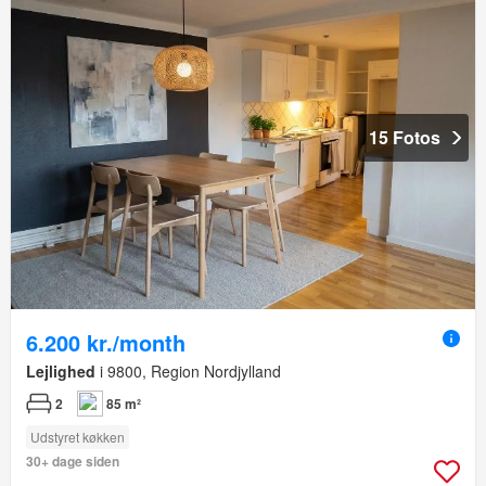
15 Fotos
6.200 kr./month
Lejlighed
i 9800, Region Nordjylland
2
85 m²
Udstyret køkken
30+ dage siden