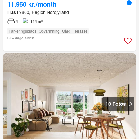
11.950 kr./month
Hus
i 9800, Region Nordjylland
4
114 m²
Parkeringsplads
Opvarmning
Gård
Terrasse
30+ dage siden
10 Fotos