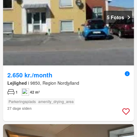
5 Fotos
2.650 kr./month
Lejlighed
i 9850, Region Nordjylland
1
42 m²
Parkeringsplads
amenity_drying_area
27 dage siden