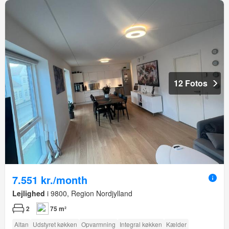
12 Fotos
7.551 kr./month
Lejlighed
i 9800, Region Nordjylland
2
75 m²
Altan
Udstyret køkken
Opvarmning
Integral køkken
Kælder