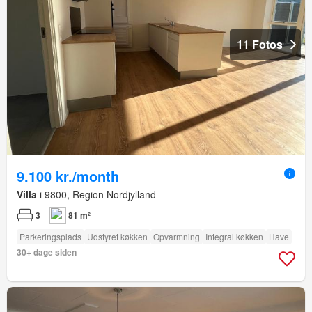
11 Fotos
9.100 kr./month
Villa
i 9800, Region Nordjylland
3
81 m²
Parkeringsplads
Udstyret køkken
Opvarmning
Integral køkken
Have
30+ dage siden