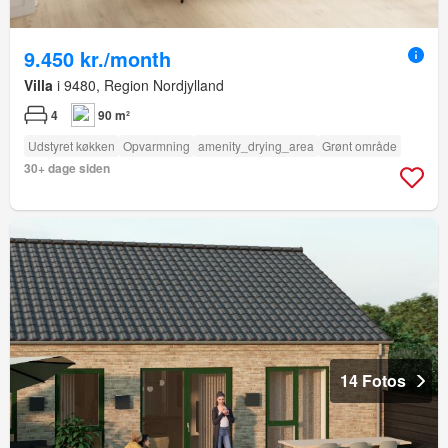
9.450 kr./month
Villa
i 9480, Region Nordjylland
4
90 m²
Udstyret køkken
Opvarmning
amenity_drying_area
Grønt område
30+ dage siden
14 Fotos