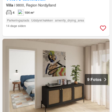
Villa
i 9800, Region Nordjylland
4
104 m²
Parkeringsplads
Udstyret køkken
amenity_drying_area
14 dage siden
9 Fotos