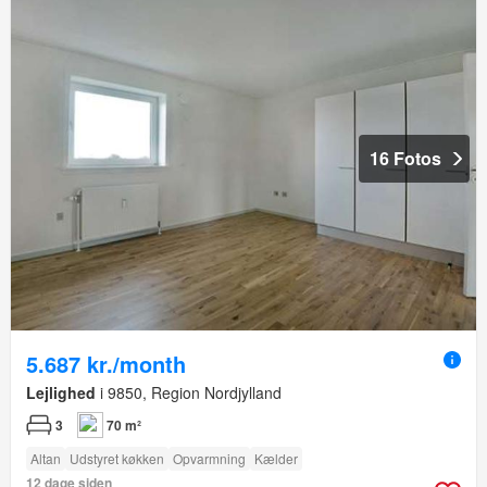
16 Fotos
5.687 kr./month
Lejlighed
i 9850, Region Nordjylland
3
70 m²
Altan
Udstyret køkken
Opvarmning
Kælder
12 dage siden