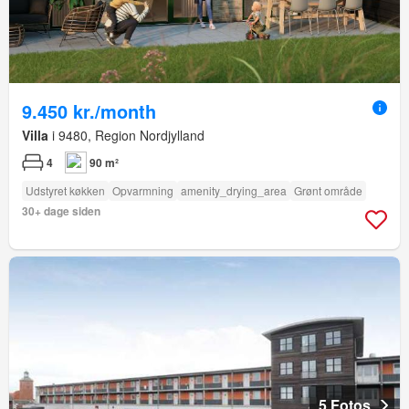
9.450 kr./month
Villa
i 9480, Region Nordjylland
4
90 m²
Udstyret køkken
Opvarmning
amenity_drying_area
Grønt område
30+ dage siden
5 Fotos