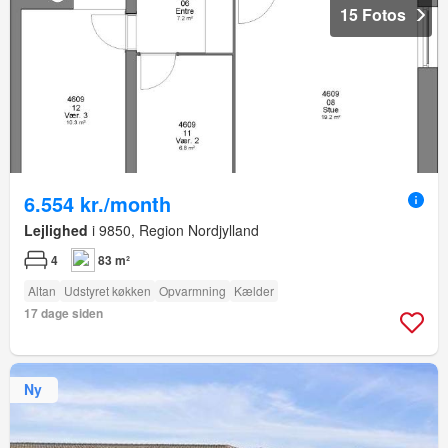
15 Fotos
6.554 kr./month
Lejlighed
i 9850, Region Nordjylland
4
83 m²
Altan
Udstyret køkken
Opvarmning
Kælder
17 dage siden
Ny