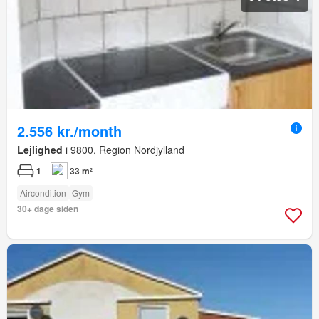
2.556 kr./month
Lejlighed
i 9800, Region Nordjylland
1
33 m²
Aircondition
Gym
30+ dage siden