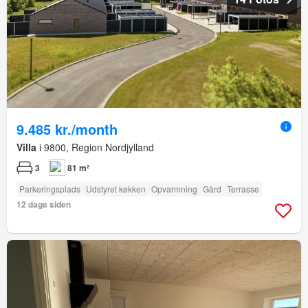
9.485 kr./month
Villa
i 9800, Region Nordjylland
3
81 m²
Parkeringsplads
Udstyret køkken
Opvarmning
Gård
Terrasse
12 dage siden