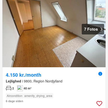
7 Fotos
4.150 kr./month
Lejlighed
i 9800, Region Nordjylland
2
40 m²
Aircondition
amenity_drying_area
6 dage siden