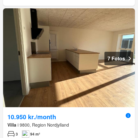
7 Fotos
10.950 kr./month
Villa
i 9800, Region Nordjylland
3
94 m²