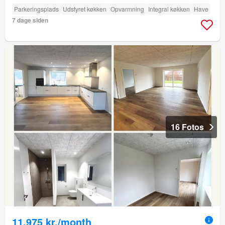
Parkeringsplads
Udstyret køkken
Opvarmning
Integral køkken
Have
7 dage siden
16 Fotos
11.975 kr./month