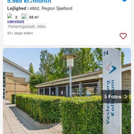
5.985 kr./month
Lejlighed
i 4862, Region Sjælland
2
68 m²
Parkeringsplads
Altan
30+ dage siden
5 Fotos