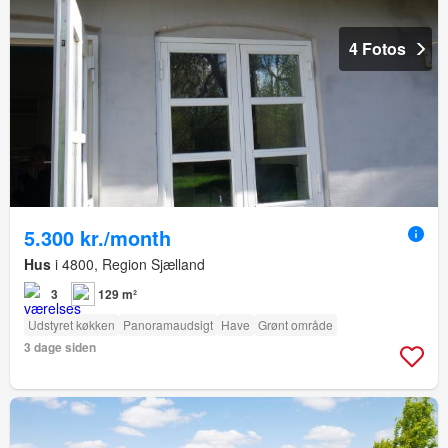
4 Fotos
5.300 kr./month
Hus
i 4800, Region Sjælland
3
129 m²
Udstyret køkken
Panoramaudsigt
Have
Grønt område
3 dage siden