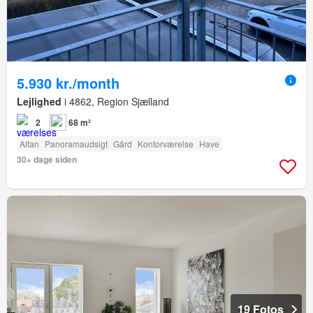
5.930 kr./month
Lejlighed
i 4862, Region Sjælland
2
68 m²
Altan
Panoramaudsigt
Gård
Kontorværelse
Have
30+ dage siden
19 Fotos