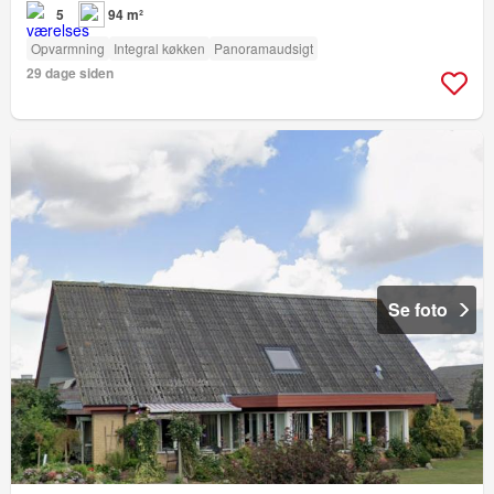
5
94 m²
Opvarmning
Integral køkken
Panoramaudsigt
29 dage siden
Se foto