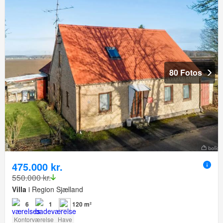
80 Fotos
475.000 kr.
550.000 kr.
Villa
i Region Sjælland
6
1
120 m²
Kontorværelse
Have