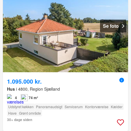
Se foto
1.095.000 kr.
Hus
i 4800, Region Sjælland
4
74 m²
Udstyret køkken
Panoramaudsigt
Servicerum
Kontorværelse
Kælder
Have
Grønt område
30+ dage siden