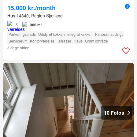
15.000 kr./month
Hus
i 4840, Region Sjælland
5
300 m²
Parkeringsplads
Udstyret køkken
Integral køkken
Panoramaudsigt
Servicerum
Kontorværelse
Terrasse
Have
Grønt område
3 dage siden
10 Fotos