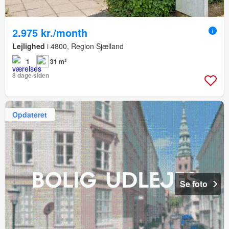
2.975 kr./month
Lejlighed
i 4800, Region Sjælland
1
31 m²
8 dage siden
Opdateret
Se foto