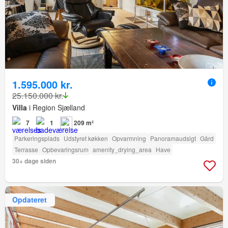
1.595.000 kr.
25.150.000 kr.
Villa
i Region Sjælland
7
1
209 m²
Parkeringsplads
Udstyret køkken
Opvarmning
Panoramaudsigt
Gård
Terrasse
Opbevaringsrum
amenity_drying_area
Have
30+ dage siden
Opdateret