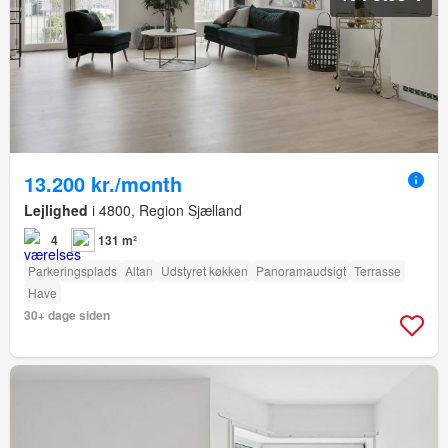
13.200 kr./month
Lejlighed
i 4800, Region Sjælland
4
131 m²
Parkeringsplads
Altan
Udstyret køkken
Panoramaudsigt
Terrasse
Have
30+ dage siden