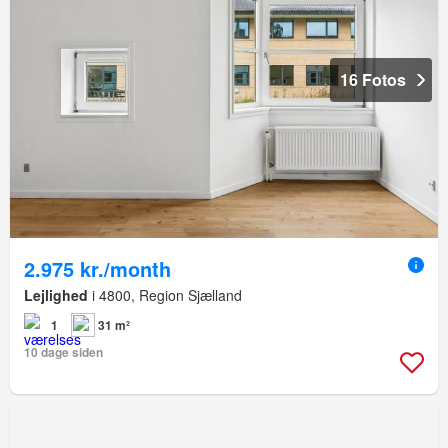
16 Fotos
2.975 kr./month
Lejlighed
i 4800, Region Sjælland
1
31 m²
10 dage siden