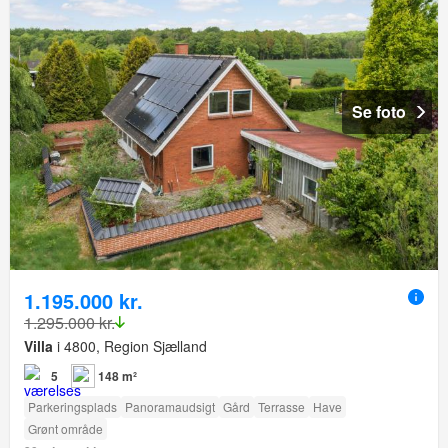
Se foto
1.195.000 kr.
1.295.000 kr.
Villa
i 4800, Region Sjælland
5
148 m²
Parkeringsplads
Panoramaudsigt
Gård
Terrasse
Have
Grønt område