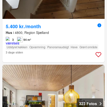
5.400 kr./month
Hus
i 4800, Region Sjælland
3
94 m²
Udstyret køkken
Opvarmning
Panoramaudsigt
Have
Grønt område
3 dage siden
323 Fotos