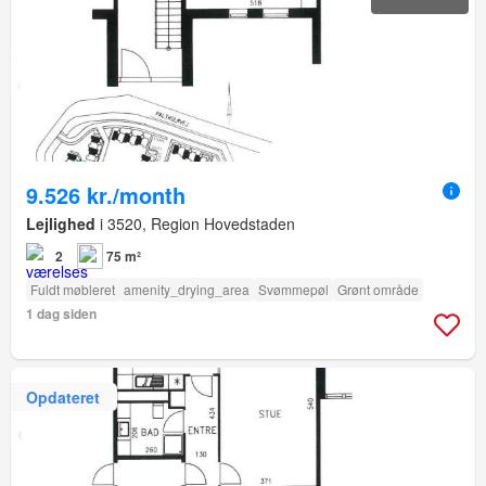
9.526 kr./month
Lejlighed
i 3520, Region Hovedstaden
2
75 m²
Fuldt møbleret
amenity_drying_area
Svømmepøl
Grønt område
1 dag siden
Opdateret