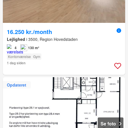
16.250 kr./month
Lejlighed
i 3500, Region Hovedstaden
4
130 m²
Kontorværelse
Gym
1 dag siden
Opdateret
Se foto