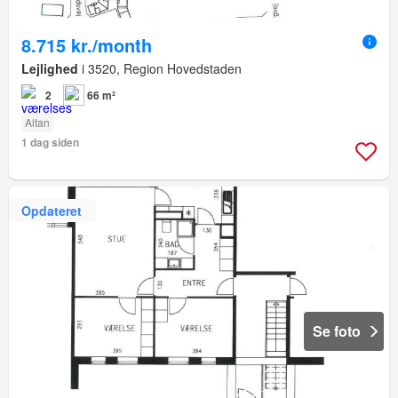
8.715 kr./month
Lejlighed
i 3520, Region Hovedstaden
2
66 m²
Altan
1 dag siden
Opdateret
Se foto