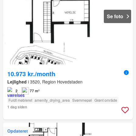
Se foto
10.973 kr./month
Lejlighed
i 3520, Region Hovedstaden
2
77 m²
Fuldt møbleret
amenity_drying_area
Svømmepøl
Grønt område
1 dag siden
Opdateret