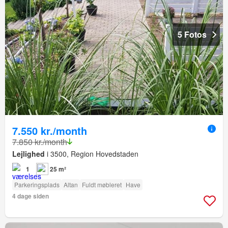
5 Fotos
7.550 kr./month
7.850 kr./month
Lejlighed
i 3500, Region Hovedstaden
1
25 m²
Parkeringsplads
Altan
Fuldt møbleret
Have
4 dage siden