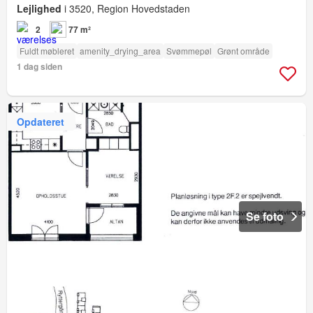
Lejlighed
i 3520, Region Hovedstaden
2
77 m²
Fuldt møbleret
amenity_drying_area
Svømmepøl
Grønt område
1 dag siden
Opdateret
Se foto