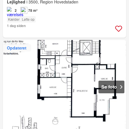
Lejlighed
i 3500, Region Hovedstaden
2
78 m²
Kælder
Løfte op
1 dag siden
Opdateret
Se foto