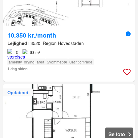
10.350 kr./month
Lejlighed
i 3520, Region Hovedstaden
3
88 m²
amenity_drying_area
Svømmepøl
Grønt område
1 dag siden
Opdateret
Se foto