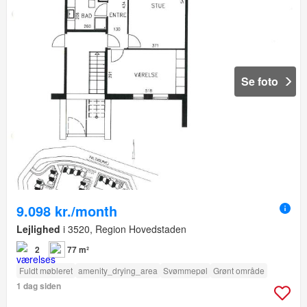
Se foto
9.098 kr./month
Lejlighed
i 3520, Region Hovedstaden
2
77 m²
Fuldt møbleret
amenity_drying_area
Svømmepøl
Grønt område
1 dag siden