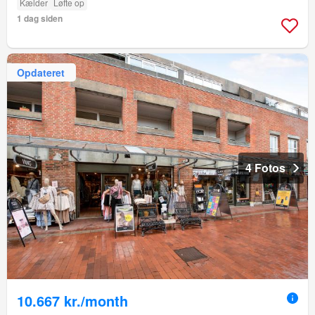
Kælder
Løfte op
1 dag siden
Opdateret
4 Fotos
10.667 kr./month