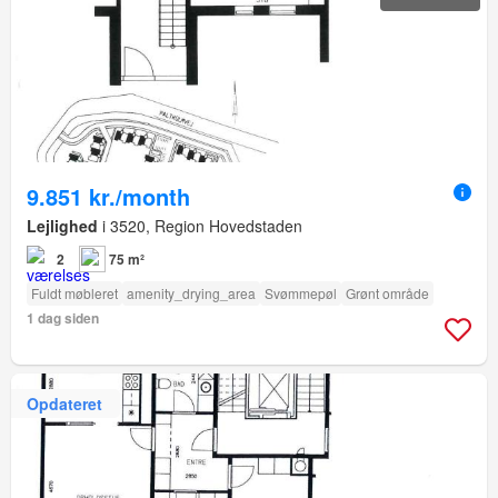
9.851 kr./month
Lejlighed
i 3520, Region Hovedstaden
2
75 m²
Fuldt møbleret
amenity_drying_area
Svømmepøl
Grønt område
1 dag siden
Opdateret