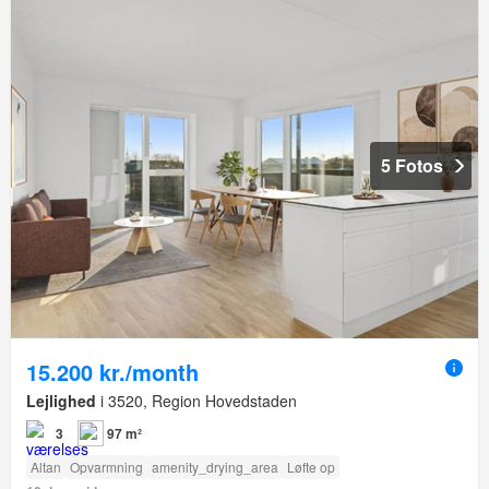
5 Fotos
15.200 kr./month
Lejlighed
i 3520, Region Hovedstaden
3
97 m²
Altan
Opvarmning
amenity_drying_area
Løfte op