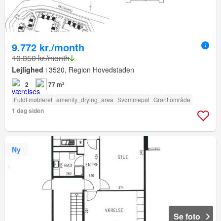
9.772 kr./month
10.350 kr./month
Lejlighed
i 3520, Region Hovedstaden
2
77 m²
Fuldt møbleret
amenity_drying_area
Svømmepøl
Grønt område
1 dag siden
Ny
Se foto