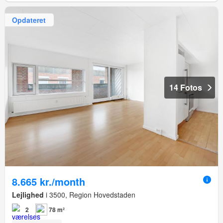
Opdateret
14 Fotos
8.665 kr./month
Lejlighed
i 3500, Region Hovedstaden
2
78 m²