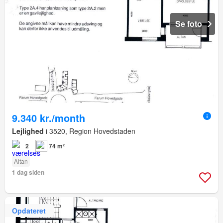
Se foto
9.340 kr./month
Lejlighed
i 3520, Region Hovedstaden
2
74 m²
Altan
1 dag siden
Opdateret