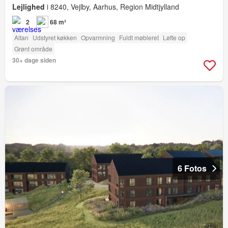
Lejlighed
i 8240, Vejlby, Aarhus, Region Midtjylland
2
68 m²
Altan
Udstyret køkken
Opvarmning
Fuldt møbleret
Løfte op
Grønt område
30+ dage siden
6 Fotos