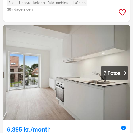
Altan
Udstyret køkken
Fuldt møbleret
Løfte op
30+ dage siden
7 Fotos
6.395 kr./month