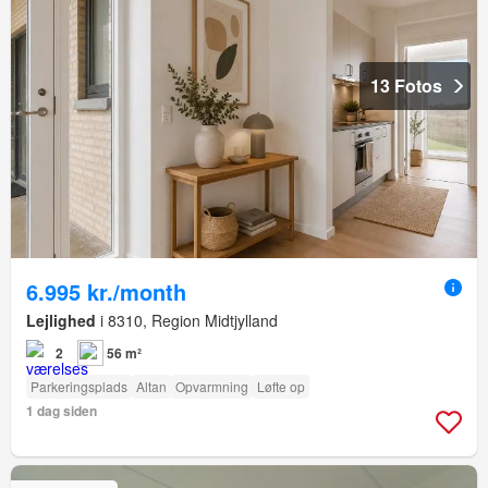
13 Fotos
6.995 kr./month
Lejlighed
i 8310, Region Midtjylland
2
56 m²
Parkeringsplads
Altan
Opvarmning
Løfte op
1 dag siden