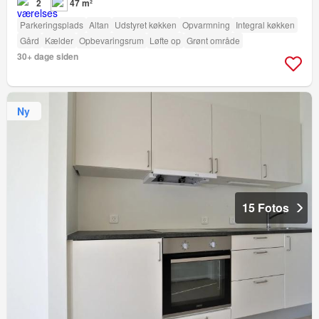
2
47 m²
Parkeringsplads
Altan
Udstyret køkken
Opvarmning
Integral køkken
Gård
Kælder
Opbevaringsrum
Løfte op
Grønt område
30+ dage siden
Ny
15 Fotos