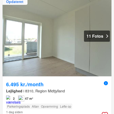
Opdateret
11 Fotos
6.495 kr./month
Lejlighed
i 8310, Region Midtjylland
2
47 m²
Parkeringsplads
Altan
Opvarmning
Løfte op
1 dag siden