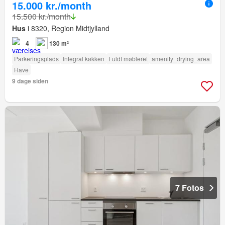
15.000 kr./month
15.500 kr./month
Hus
i 8320, Region Midtjylland
4
130 m²
Parkeringsplads
Integral køkken
Fuldt møbleret
amenity_drying_area
Have
9 dage siden
7 Fotos