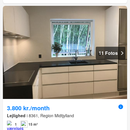
11 Fotos
3.800 kr./month
Lejlighed
i 8361, Region Midtjylland
1
15 m²