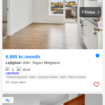
7 Fotos
6.895 kr./month
Lejlighed
i 8381, Region Midtjylland
2
43 m²
Parkeringsplads
Altan
Udstyret køkken
Gård
Grønt område
30+ dage siden
Ny