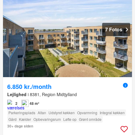
7 Fotos
6.850 kr./month
Lejlighed
i 8381, Region Midtjylland
2
48 m²
Parkeringsplads
Altan
Udstyret køkken
Opvarmning
Integral køkken
Gård
Kælder
Opbevaringsrum
Løfte op
Grønt område
30+ dage siden