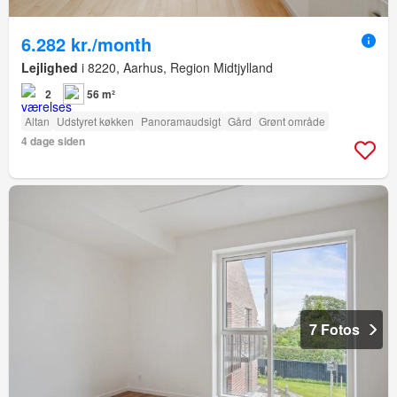
6.282 kr./month
Lejlighed
i 8220, Aarhus, Region Midtjylland
2
56 m²
Altan
Udstyret køkken
Panoramaudsigt
Gård
Grønt område
4 dage siden
7 Fotos