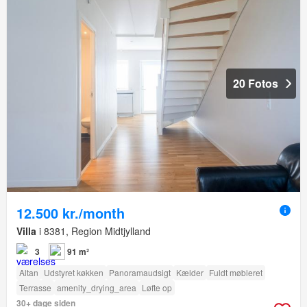
20 Fotos
12.500 kr./month
Villa
i 8381, Region Midtjylland
3
91 m²
Altan
Udstyret køkken
Panoramaudsigt
Kælder
Fuldt møbleret
Terrasse
amenity_drying_area
Løfte op
30+ dage siden