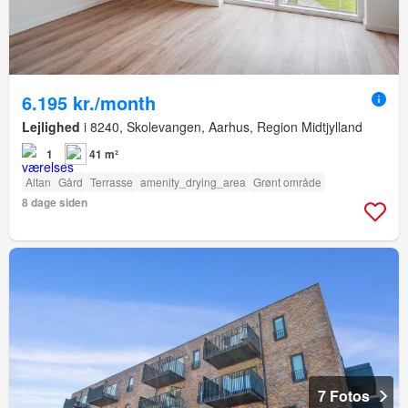
6.195 kr./month
Lejlighed
i 8240, Skolevangen, Aarhus, Region Midtjylland
1
41 m²
Altan
Gård
Terrasse
amenity_drying_area
Grønt område
8 dage siden
7 Fotos