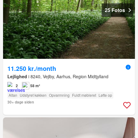
25 Fotos
11.250 kr./month
Lejlighed
i 8240, Vejlby, Aarhus, Region Midtjylland
2
58 m²
Altan
Udstyret køkken
Opvarmning
Fuldt møbleret
Løfte op
30+ dage siden