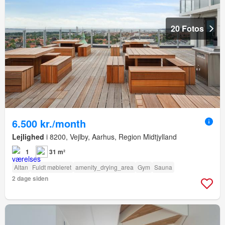
20 Fotos
6.500 kr./month
Lejlighed
i 8200, Vejlby, Aarhus, Region Midtjylland
1
31 m²
Altan
Fuldt møbleret
amenity_drying_area
Gym
Sauna
2 dage siden