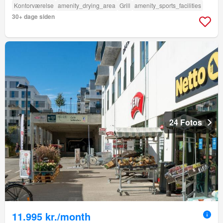
Kontorværelse
amenity_drying_area
Grill
amenity_sports_facilities
30+ dage siden
24 Fotos
11.995 kr./month