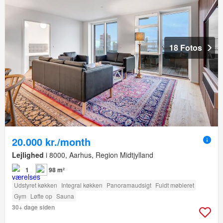
18 Fotos
20.000 kr./month
Lejlighed
i 8000, Aarhus, Region Midtjylland
1
98 m²
Udstyret køkken
Integral køkken
Panoramaudsigt
Fuldt møbleret
Gym
Løfte op
Sauna
30+ dage siden