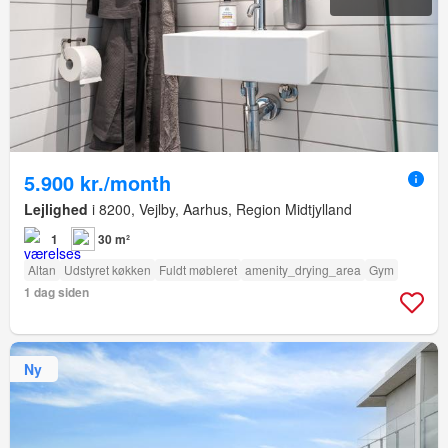
5.900 kr./month
Lejlighed
i 8200, Vejlby, Aarhus, Region Midtjylland
1
30 m²
Altan
Udstyret køkken
Fuldt møbleret
amenity_drying_area
Gym
1 dag siden
Ny