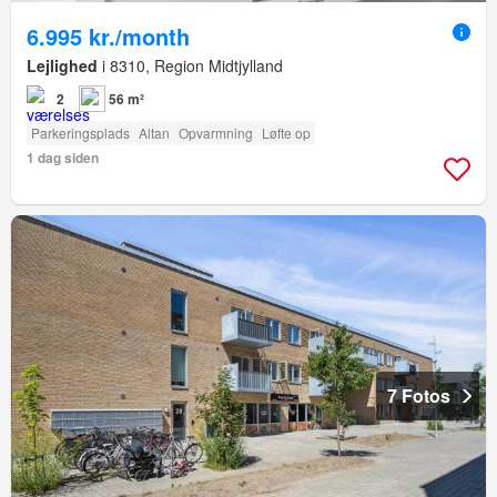
6.995 kr./month
Lejlighed
i 8310, Region Midtjylland
2
56 m²
Parkeringsplads
Altan
Opvarmning
Løfte op
1 dag siden
7 Fotos