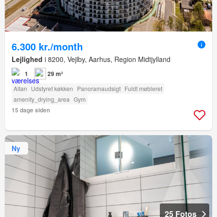
6.300 kr./month
Lejlighed
i 8200, Vejlby, Aarhus, Region Midtjylland
1
29 m²
Altan
Udstyret køkken
Panoramaudsigt
Fuldt møbleret
amenity_drying_area
Gym
15 dage siden
Ny
25 Fotos