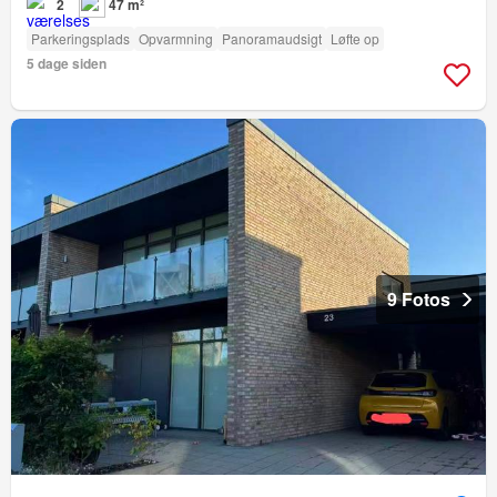
2
47 m²
Parkeringsplads
Opvarmning
Panoramaudsigt
Løfte op
5 dage siden
9 Fotos