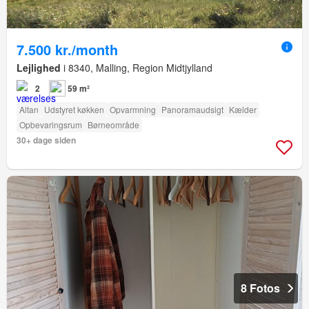
7.500 kr./month
Lejlighed
i 8340, Malling, Region Midtjylland
2
59 m²
Altan
Udstyret køkken
Opvarmning
Panoramaudsigt
Kælder
Opbevaringsrum
Børneområde
30+ dage siden
8 Fotos