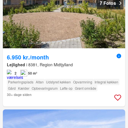
7 Fotos
6.950 kr./month
Lejlighed
i 8381, Region Midtjylland
2
50 m²
Parkeringsplads
Altan
Udstyret køkken
Opvarmning
Integral køkken
Gård
Kælder
Opbevaringsrum
Løfte op
Grønt område
30+ dage siden