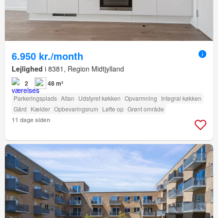
6.950 kr./month
Lejlighed
i 8381, Region Midtjylland
2
48 m²
Parkeringsplads
Altan
Udstyret køkken
Opvarmning
Integral køkken
Gård
Kælder
Opbevaringsrum
Løfte op
Grønt område
11 dage siden