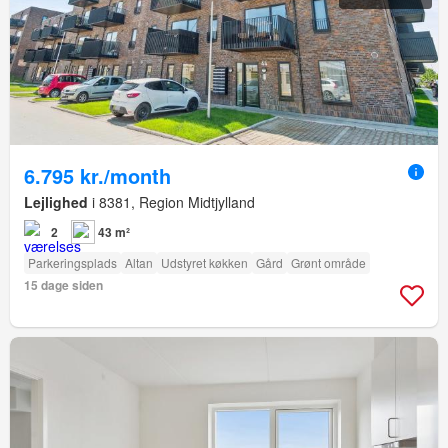
6.795 kr./month
Lejlighed
i 8381, Region Midtjylland
2
43 m²
Parkeringsplads
Altan
Udstyret køkken
Gård
Grønt område
15 dage siden