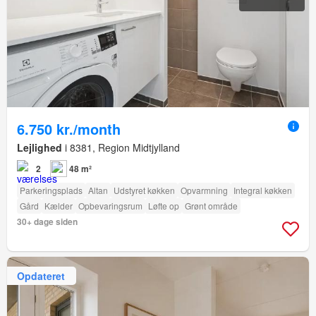
6.750 kr./month
Lejlighed
i 8381, Region Midtjylland
2
48 m²
Parkeringsplads
Altan
Udstyret køkken
Opvarmning
Integral køkken
Gård
Kælder
Opbevaringsrum
Løfte op
Grønt område
30+ dage siden
Opdateret