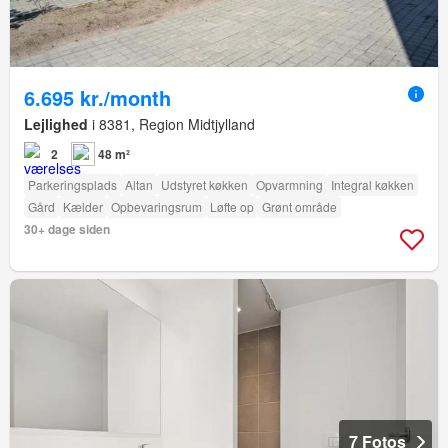
6.695 kr./month
Lejlighed
i 8381, Region Midtjylland
2
48 m²
Parkeringsplads
Altan
Udstyret køkken
Opvarmning
Integral køkken
Gård
Kælder
Opbevaringsrum
Løfte op
Grønt område
30+ dage siden
7 Fotos