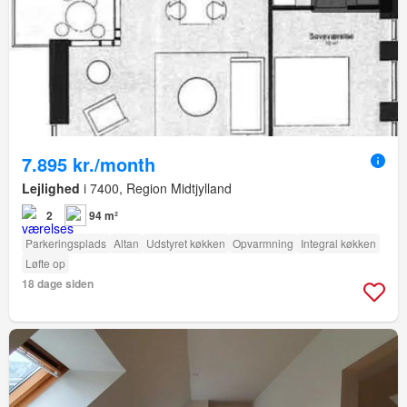
7.895 kr./month
Lejlighed
i 7400, Region Midtjylland
2
94 m²
Parkeringsplads
Altan
Udstyret køkken
Opvarmning
Integral køkken
Løfte op
18 dage siden