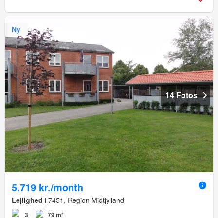
Ny
14 Fotos
5.719 kr./month
Lejlighed
i 7451, Region Midtjylland
3
79 m²