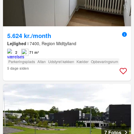
5.624 kr./month
Lejlighed
i 7400, Region Midtjylland
2
71 m²
Parkeringsplads
Altan
Udstyret køkken
Kælder
Opbevaringsrum
5 dage siden
7 Fotos