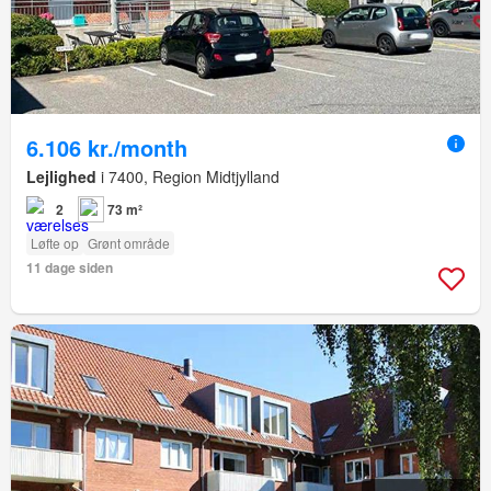
6.106 kr./month
Lejlighed
i 7400, Region Midtjylland
2
73 m²
Løfte op
Grønt område
11 dage siden