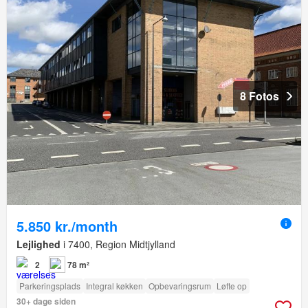
8 Fotos
5.850 kr./month
Lejlighed
i 7400, Region Midtjylland
2
78 m²
Parkeringsplads
Integral køkken
Opbevaringsrum
Løfte op
30+ dage siden