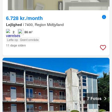
6.728 kr./month
Lejlighed
i 7400, Region Midtjylland
2
86 m²
Løfte op
Grønt område
11 dage siden
7 Fotos