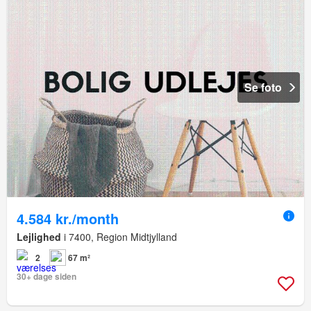
Se foto
4.584 kr./month
Lejlighed
i 7400, Region Midtjylland
2
67 m²
30+ dage siden