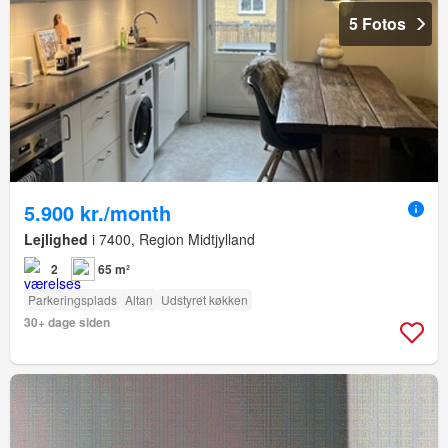
5 Fotos
5.900 kr./month
Lejlighed
i 7400, Region Midtjylland
2
65 m²
Parkeringsplads
Altan
Udstyret køkken
30+ dage siden