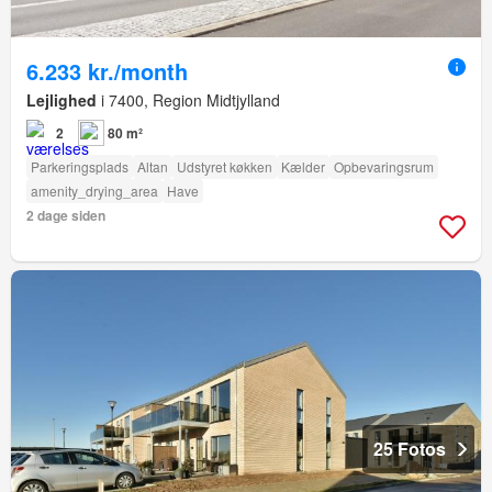
6.233 kr./month
Lejlighed
i 7400, Region Midtjylland
2
80 m²
Parkeringsplads
Altan
Udstyret køkken
Kælder
Opbevaringsrum
amenity_drying_area
Have
2 dage siden
25 Fotos