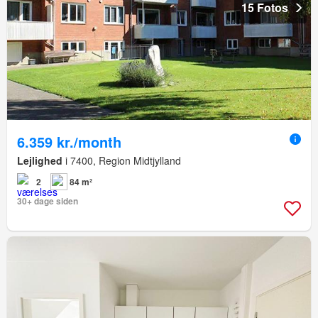
15 Fotos
6.359 kr./month
Lejlighed
i 7400, Region Midtjylland
2
84 m²
30+ dage siden