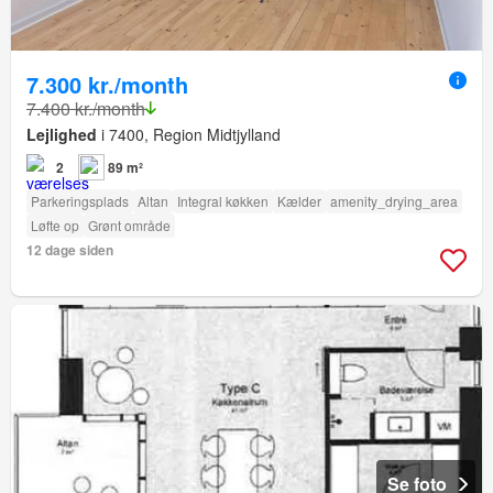
7.300 kr./month
7.400 kr./month
Lejlighed
i 7400, Region Midtjylland
2
89 m²
Parkeringsplads
Altan
Integral køkken
Kælder
amenity_drying_area
Løfte op
Grønt område
12 dage siden
Se foto