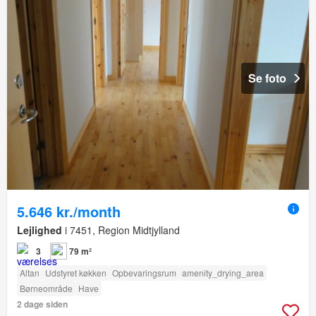
Se foto
5.646 kr./month
Lejlighed
i 7451, Region Midtjylland
3
79 m²
Altan
Udstyret køkken
Opbevaringsrum
amenity_drying_area
Børneområde
Have
2 dage siden