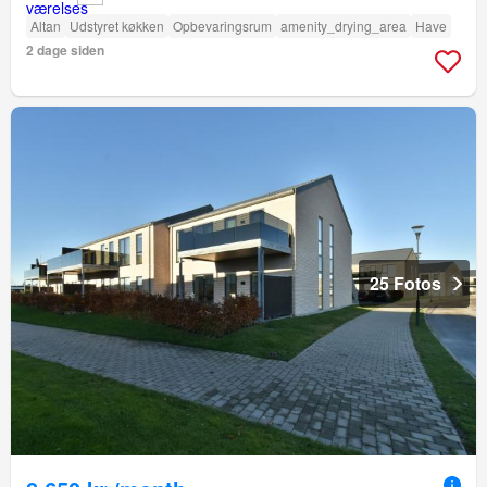
Altan
Udstyret køkken
Opbevaringsrum
amenity_drying_area
Have
2 dage siden
25 Fotos