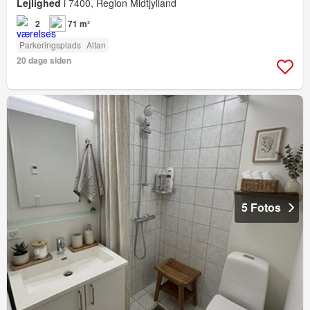
Lejlighed
i 7400, Region Midtjylland
2
71 m²
Parkeringsplads
Altan
20 dage siden
5 Fotos