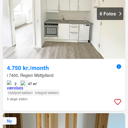
6 Fotos
4.750 kr./month
i 7400, Region Midtjylland
2
47 m²
Udstyret køkken
Integral køkken
5 dage siden
Ny