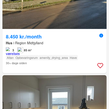
8.450 kr./month
Hus
i Region Midtjylland
3
85 m²
Altan
Opbevaringsrum
amenity_drying_area
Have
30+ dage siden