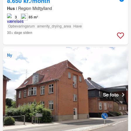
8.650 kr./month
Hus
i Region Midtjylland
3
85 m²
Opbevaringsrum
amenity_drying_area
Have
30+ dage siden
Ny
Se foto