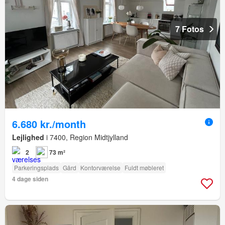
7 Fotos
6.680 kr./month
Lejlighed
i 7400, Region Midtjylland
2
73 m²
Parkeringsplads
Gård
Kontorværelse
Fuldt møbleret
4 dage siden