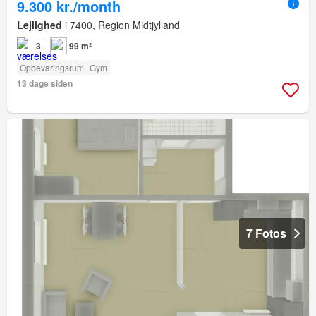
9.300 kr./month
Lejlighed
i 7400, Region Midtjylland
3
99 m²
Opbevaringsrum
Gym
13 dage siden
7 Fotos