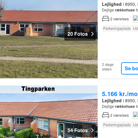
Lejlighed
i 8950, 
Dejlige
rækkehuse
f
2
værelses
Parkeringsplads
Ud
20 Fotos
2 dage
Se b
siden
5.166 kr./m
Lejlighed
i 8950, 
Dejlige
rækkehuse
f
2
værelses
Parkeringsplads
Ud
54 Fotos