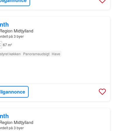
oligannonce
onth
Region Midtjylland
ordelt på 3 byer
67 m²
styret køkken
Panoramaudsigt
Have
oligannonce
onth
Region Midtjylland
ordelt på 3 byer