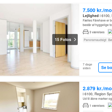
7.500 kr./m
Lejlighed
i 6100,
Fælles Fårehave er b
består af hyggelige t
3
værelses
15 Fotos
Panoramaudsigt
Bø
7 dage
Se b
siden
2.879 kr./m
i 6100, Region S
Ud til åbne marker og
1
værelses