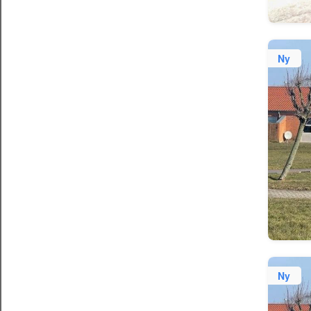
Ny
Ny