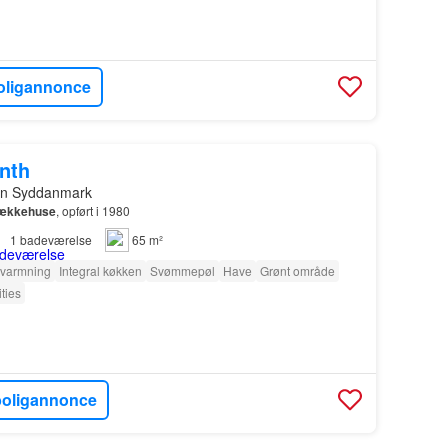
oligannonce
onth
on Syddanmark
ækkehuse
, opført i 1980
1
badeværelse
65 m²
varmning
Integral køkken
Svømmepøl
Have
Grønt område
ties
boligannonce