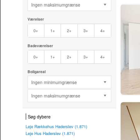
Ingen maksimumgrænse
Værelser
0+
1+
2+
3+
4+
Badeværelser
0+
1+
2+
3+
4+
Boligareal
Ingen minimumgrænse
Ingen maksimumgrænse
Søg dybere
Leje Rækkehus Haderslev (1.871)
Leje Hus Haderslev (1.871)