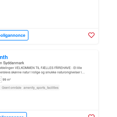
boligannonce
onth
on Syddanmark
afdelingen VELKOMMEN TIL FÆLLES FÅREHAVE - Et lille
rslevs skønne natur I rolige og smukke naturomgivelser i
ette hyggelige to- og treetagesbyggeri samt
rækkehuse
fra…
99 m²
Grønt område
amenity_sports_facilities