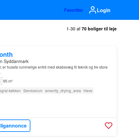
Login
Favoritter
1-30 af
70 boliger til leje
month
on Syddanmark
, er husets rummelige entré med skabsvæg til teknik og tre store
…
95 m²
tegral køkken
Servicerum
amenity_drying_area
Have
oligannonce