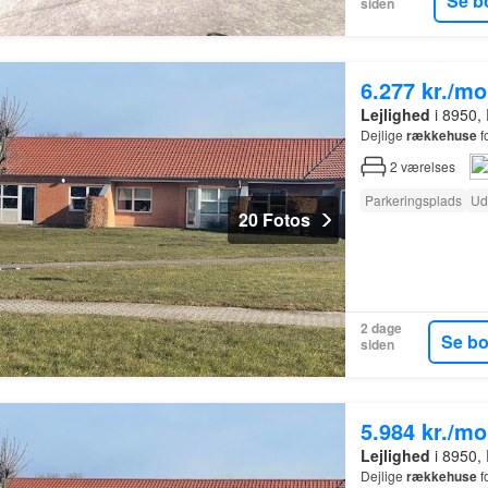
Se b
siden
6.277 kr./m
Lejlighed
i 8950, 
Dejlige
rækkehuse
f
2
værelses
Parkeringsplads
Ud
20 Fotos
2 dage
Se b
siden
5.984 kr./m
Lejlighed
i 8950, 
Dejlige
rækkehuse
f