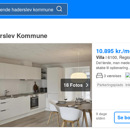
aderslev Kommune
10.895 kr./
Villa
i 6100, Regi
Det første, man møder
skabe til opbevaring
3
værelses
18 Fotos
Parkeringsplads
In
9 dage
Se b
siden