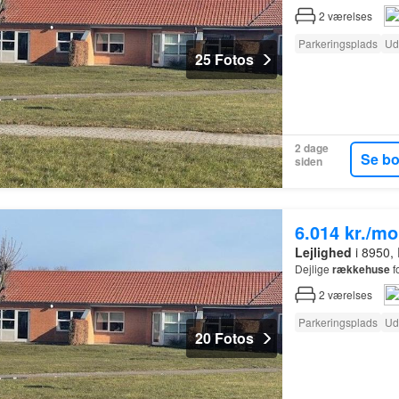
2
værelses
Parkeringsplads
Ud
25 Fotos
2 dage
Se b
siden
6.014 kr./m
Lejlighed
i 8950, 
Dejlige
rækkehuse
f
2
værelses
Parkeringsplads
Ud
20 Fotos