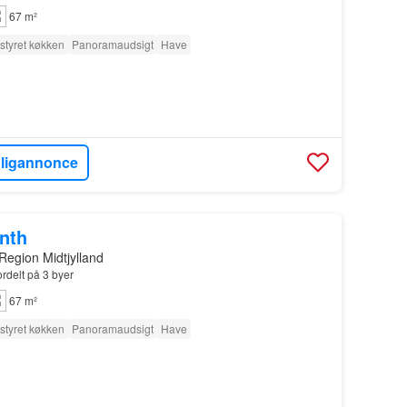
67 m²
styret køkken
Panoramaudsigt
Have
oligannonce
onth
Region Midtjylland
ordelt på 3 byer
67 m²
styret køkken
Panoramaudsigt
Have