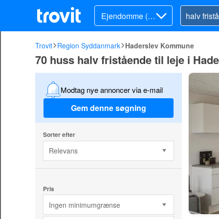
Ejendomme (lej
e)
Trovit
Region Syddanmark
Haderslev Kommune
70 huss halv fristående til leje i H
Modtag nye annoncer via e-mail
Gem denne søgning
Sorter efter
Relevans
Pris
Ingen minimumgrænse