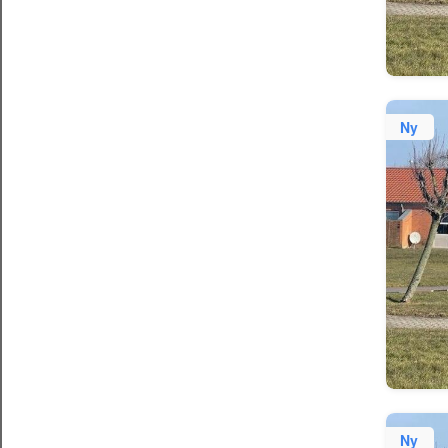
Ny
Ny