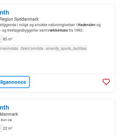
onth
 Region Syddanmark
eliggende i rolige og smukke naturomgivelser i
Haderslev
og
o- og treetagesbyggerier samt
rækkehuse
fra 1992.
85 m²
rneområde
Grønt område
amenity_sports_facilities
oligannonce
onth
yddanmark
 kun ca
22 m²