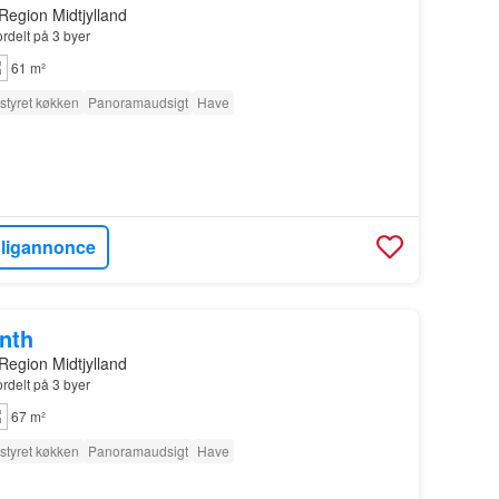
Region Midtjylland
ordelt på 3 byer
61 m²
styret køkken
Panoramaudsigt
Have
oligannonce
onth
Region Midtjylland
ordelt på 3 byer
67 m²
styret køkken
Panoramaudsigt
Have