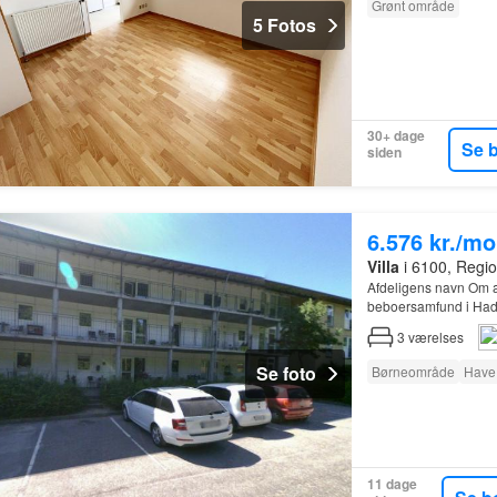
Grønt område
5 Fotos
30+ dage
Se 
siden
6.576 kr./m
Villa
i 6100, Regi
Afdeligens navn Om 
beboersamfund i Hade
Haderslev
, ligger d
3
værelses
Se foto
Børneområde
Have
11 dage