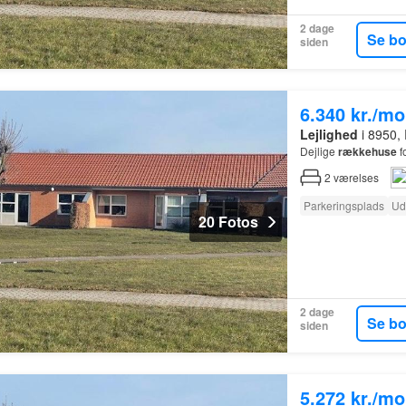
2 dage
Se b
siden
6.340 kr./m
Lejlighed
i 8950, 
Dejlige
rækkehuse
f
2
værelses
Parkeringsplads
Ud
20 Fotos
2 dage
Se b
siden
5.272 kr./m