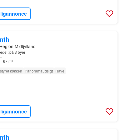
oligannonce
onth
Region Midtjylland
ordelt på 3 byer
67 m²
styret køkken
Panoramaudsigt
Have
oligannonce
onth