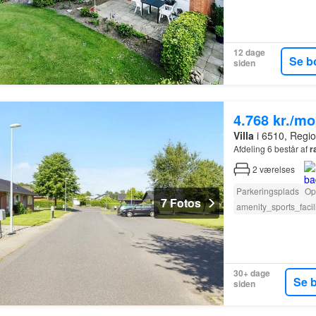
12 dage
Se b
siden
4.768 kr./m
Villa
i 6510, Regi
Afdeling 6 består af
r
2
værelses
Parkeringsplads
Op
7 Fotos
amenity_sports_facili
30+ dage
Se 
siden