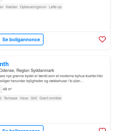
tan
Kælder
Opbevaringsrum
Løfte op
Se boligannonce
onth
 Odense, Region Syddanmark
ses nye grønne bydel er tænkt som et moderne byhus-kvarter.Her
boliger herunder lejligheder og rækkehuse i to plan…
48 m²
d
Terrasse
Have
Grill
Grønt område
Se boligannonce