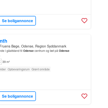
Se boligannonce
onth
 Fruens Bøge, Odense, Region Syddanmark
de i gåafstand til
Odense
centrum og tæt på
Odense
…
39 m²
lder
Opbevaringsrum
Grønt område
Se boligannonce