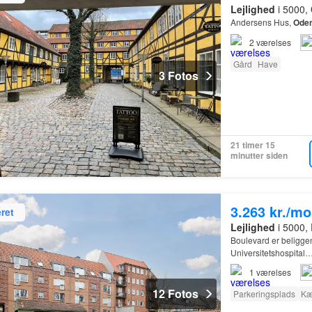
Lejlighed
i 5000,
Andersens Hus,
Ode
2
værelses
Gård
Have
3 Fotos
21 timer 15
minutter siden
3.263 kr./m
ret
Lejlighed
i 5000,
Boulevard er beliggen
Universitetshospital
1
værelses
12 Fotos
Parkeringsplads
Kæ