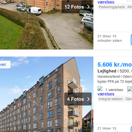
12 Fotos
Parkeringsplads
Al
21 timer 15
minutter siden
5.606 kr./m
ret
Lejlighed
i 5200,
Havekvarteret i Oden
byder PFA på 72 leje
1
værelses
4 Fotos
Integral køkken
Går
21 timer 15