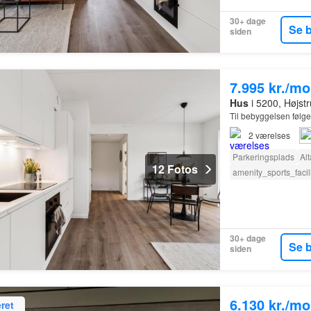
30+ dage
Se 
siden
7.995 kr./m
Hus
i 5200, Højs
Til bebyggelsen følger
2
værelses
Parkeringsplads
Al
12 Fotos
amenity_sports_facili
30+ dage
Se 
siden
6.130 kr./m
ret