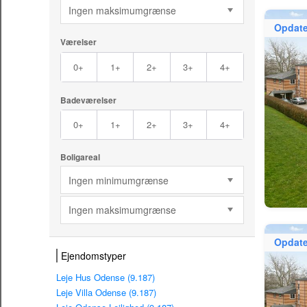
Ingen maksimumgrænse
Opdate
Værelser
0+
1+
2+
3+
4+
Badeværelser
0+
1+
2+
3+
4+
Boligareal
Ingen minimumgrænse
Ingen maksimumgrænse
Opdate
Ejendomstyper
Leje Hus Odense (9.187)
Leje Villa Odense (9.187)