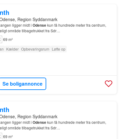
onth
 Odense, Region Syddanmark
angen ligger midt i
Odense
kun få hundrede meter fra centrum,
deligt område tilbagetrukket fra Sdr…
69 m²
tan
Kælder
Opbevaringsrum
Løfte op
Se boligannonce
onth
 Odense, Region Syddanmark
angen ligger midt i
Odense
kun få hundrede meter fra centrum,
deligt område tilbagetrukket fra Sdr…
69 m²