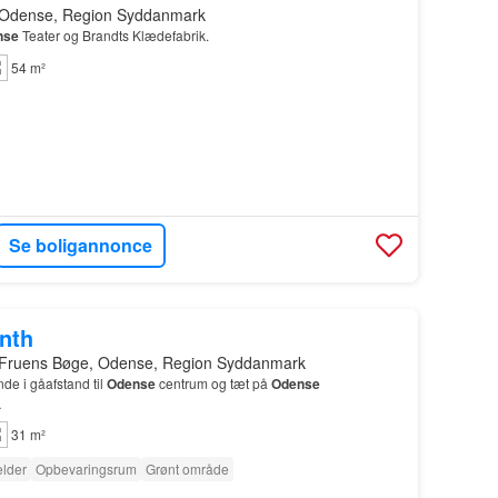
 Odense, Region Syddanmark
nse
Teater og Brandts Klædefabrik.
54 m²
Se boligannonce
onth
 Fruens Bøge, Odense, Region Syddanmark
de i gåafstand til
Odense
centrum og tæt på
Odense
…
31 m²
lder
Opbevaringsrum
Grønt område