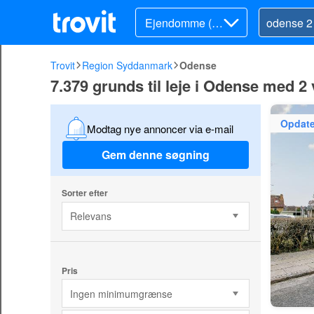
Ejendomme (lej
e)
Trovit
Region Syddanmark
Odense
7.379 grunds til leje i Odense med 2
Opdate
Modtag nye annoncer via e-mail
Gem denne søgning
Sorter efter
Relevans
Pris
Ingen minimumgrænse