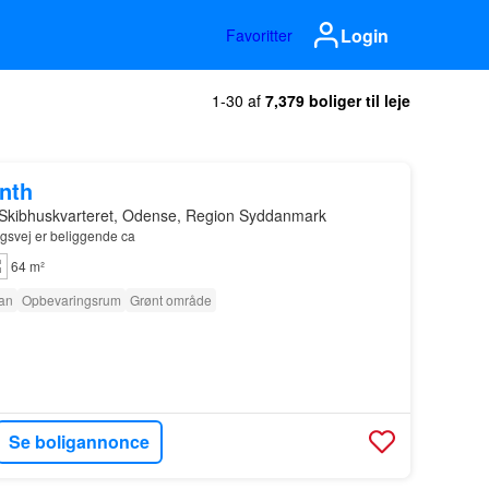
Login
Favoritter
1-30 af
7,379 boliger til leje
onth
 Skibhuskvarteret, Odense, Region Syddanmark
svej er beliggende ca
64 m²
tan
Opbevaringsrum
Grønt område
Se boligannonce