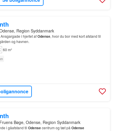
onth
 Odense, Region Syddanmark
 Ansgargade i hjertet af
Odense
, hvor du bor med kort afstand til
gården og havnen.
60 m²
en
boligannonce
onth
 Fruens Bøge, Odense, Region Syddanmark
de i gåafstand til
Odense
centrum og tæt på
Odense