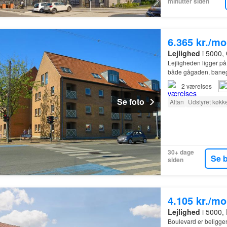
minutter siden
6.365 kr./m
Lejlighed
i 5000,
Lejligheden ligger på
både gågaden, bane
2
værelses
Se foto
Altan
Udstyret køkk
30+ dage
Se 
siden
4.105 kr./m
Lejlighed
i 5000,
Boulevard er beliggen