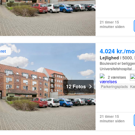
21 timer 15
minutter siden
4.024 kr./m
ret
Lejlighed
i 5000,
Boulevard er beliggen
Universitetshospital
2
værelses
12 Fotos
Parkeringsplads
Kæ
21 timer 15
minutter siden