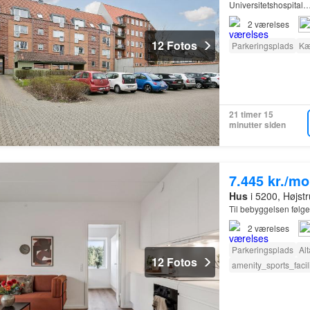
Universitetshospital
2
værelses
12 Fotos
Parkeringsplads
Kæ
21 timer 15
minutter siden
7.445 kr./m
Hus
i 5200, Højs
Til bebyggelsen følger
2
værelses
Parkeringsplads
Al
12 Fotos
amenity_sports_facili