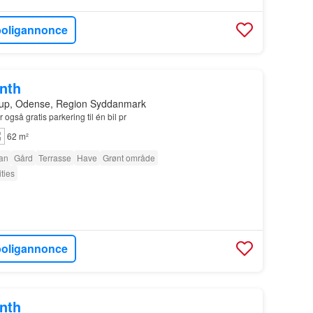
boligannonce
onth
trup, Odense, Region Syddanmark
 også gratis parkering til én bil pr
62 m²
tan
Gård
Terrasse
Have
Grønt område
ties
boligannonce
onth