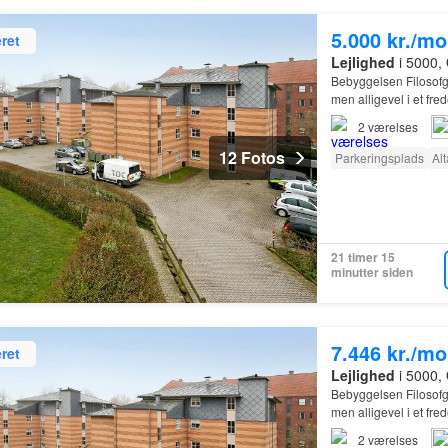
5.000 kr./m
ret
Lejlighed
i 5000,
Bebyggelsen Filosofg
men alligevel i et fre
2
værelses
12 Fotos
Parkeringsplads
Al
21 timer 15
minutter siden
7.446 kr./m
ret
Lejlighed
i 5000,
Bebyggelsen Filosofg
men alligevel i et fre
2
værelses