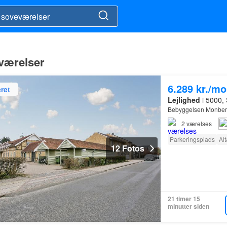
 værelser
6.289 kr./m
ret
Lejlighed
i 5000,
Bebyggelsen Monberg
2
værelses
Parkeringsplads
Al
12 Fotos
21 timer 15
minutter siden