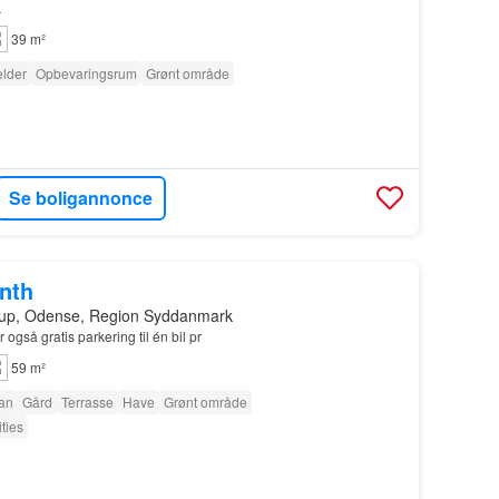
…
39 m²
lder
Opbevaringsrum
Grønt område
Se boligannonce
onth
trup, Odense, Region Syddanmark
 også gratis parkering til én bil pr
59 m²
tan
Gård
Terrasse
Have
Grønt område
ties