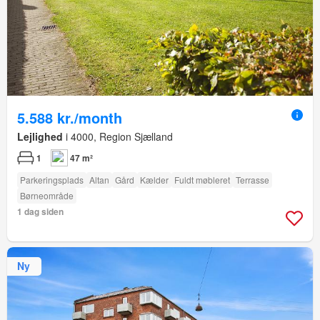
5.588 kr./month
Lejlighed
i 4000, Region Sjælland
1
47 m²
Parkeringsplads
Altan
Gård
Kælder
Fuldt møbleret
Terrasse
Børneområde
1 dag siden
Ny