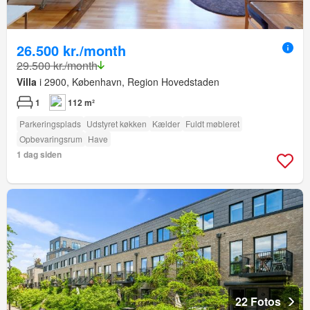
26.500 kr./month
29.500 kr./month
Villa
i 2900, København, Region Hovedstaden
1
112 m²
Parkeringsplads
Udstyret køkken
Kælder
Fuldt møbleret
Opbevaringsrum
Have
1 dag siden
22 Fotos