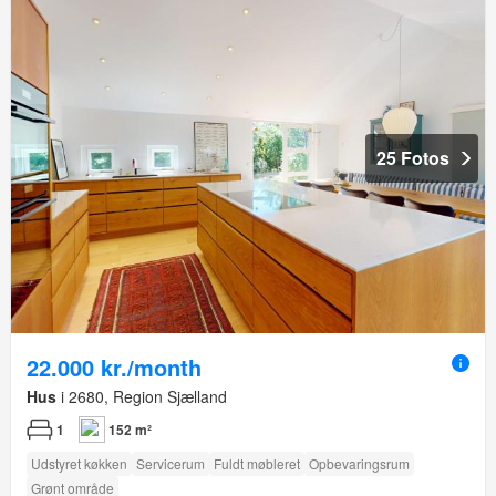
25 Fotos
22.000 kr./month
Hus
i 2680, Region Sjælland
1
152 m²
Udstyret køkken
Servicerum
Fuldt møbleret
Opbevaringsrum
Grønt område