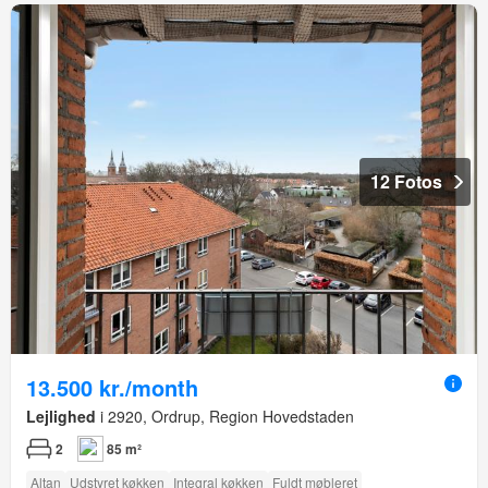
12 Fotos
13.500 kr./month
Lejlighed
i 2920, Ordrup, Region Hovedstaden
2
85 m²
Altan
Udstyret køkken
Integral køkken
Fuldt møbleret