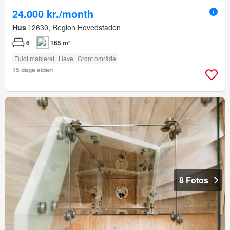
24.000 kr./month
Hus
i 2630, Region Hovedstaden
6
165 m²
Fuldt møbleret
Have
Grønt område
15 dage siden
8 Fotos