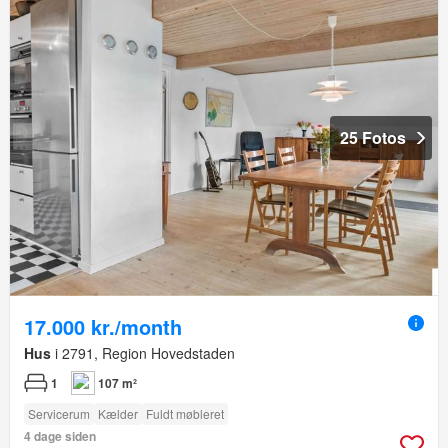
25 Fotos
17.000 kr./month
Hus
i 2791, Region Hovedstaden
1
107 m²
Servicerum
Kælder
Fuldt møbleret
4 dage siden