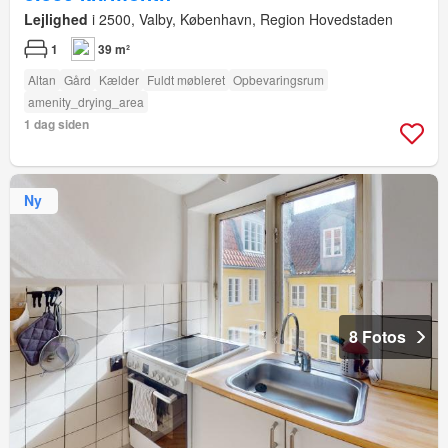
Lejlighed
i 2500, Valby, København, Region Hovedstaden
1
39 m²
Altan
Gård
Kælder
Fuldt møbleret
Opbevaringsrum
amenity_drying_area
1 dag siden
Ny
8 Fotos