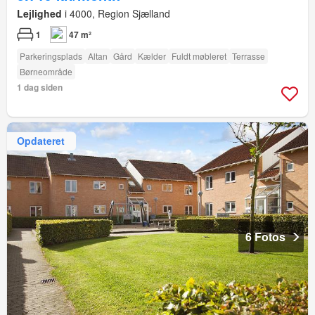
Lejlighed
i 4000, Region Sjælland
1
47 m²
Parkeringsplads
Altan
Gård
Kælder
Fuldt møbleret
Terrasse
Børneområde
1 dag siden
Opdateret
6 Fotos