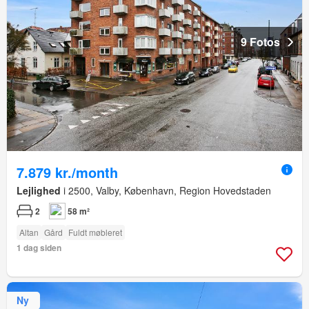
9 Fotos
7.879 kr./month
Lejlighed
i 2500, Valby, København, Region Hovedstaden
2
58 m²
Altan
Gård
Fuldt møbleret
1 dag siden
Ny