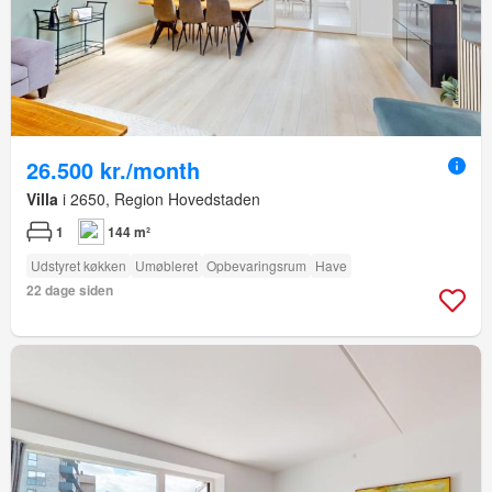
26.500 kr./month
Villa
i 2650, Region Hovedstaden
1
144 m²
Udstyret køkken
Umøbleret
Opbevaringsrum
Have
22 dage siden