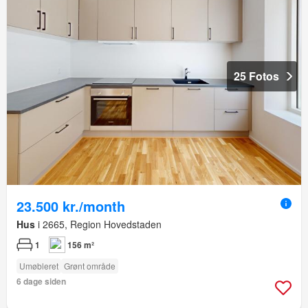
25 Fotos
23.500 kr./month
Hus
i 2665, Region Hovedstaden
1
156 m²
Umøbleret
Grønt område
6 dage siden