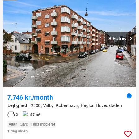
9 Fotos
7.746 kr./month
Lejlighed
i 2500, Valby, København, Region Hovedstaden
2
57 m²
Altan
Gård
Fuldt møbleret
1 dag siden