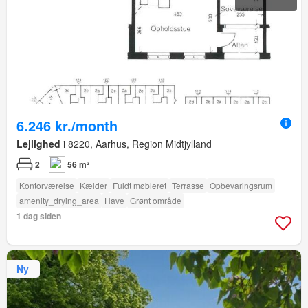
6.246 kr./month
Lejlighed
i 8220, Aarhus, Region Midtjylland
2
56 m²
Kontorværelse
Kælder
Fuldt møbleret
Terrasse
Opbevaringsrum
amenity_drying_area
Have
Grønt område
1 dag siden
Ny