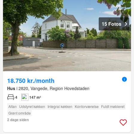
15 Fotos
18.750 kr./month
Hus
i 2820, Vangede, Region Hovedstaden
4
147 m²
Altan
Udstyret køkken
Integral køkken
Kontorværelse
Fuldt møbleret
Grønt område
2 dage siden