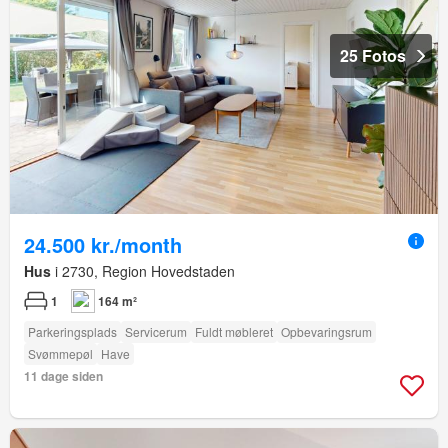
25 Fotos
24.500 kr./month
Hus
i 2730, Region Hovedstaden
1
164 m²
Parkeringsplads
Servicerum
Fuldt møbleret
Opbevaringsrum
Svømmepøl
Have
11 dage siden