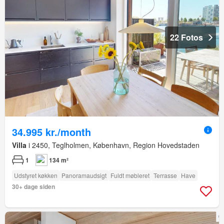
22 Fotos
34.995 kr./month
Villa
i 2450, Teglholmen, København, Region Hovedstaden
1
134 m²
Udstyret køkken
Panoramaudsigt
Fuldt møbleret
Terrasse
Have
30+ dage siden