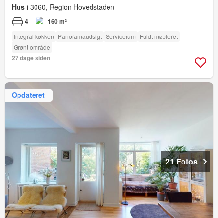
Hus
i 3060, Region Hovedstaden
4
160 m²
Integral køkken
Panoramaudsigt
Servicerum
Fuldt møbleret
Grønt område
27 dage siden
Opdateret
21 Fotos