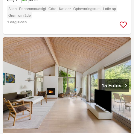
Altan
Panoramaudsigt
Gård
Kælder
Opbevaringsrum
Løfte op
Grønt område
1 dag siden
15 Fotos