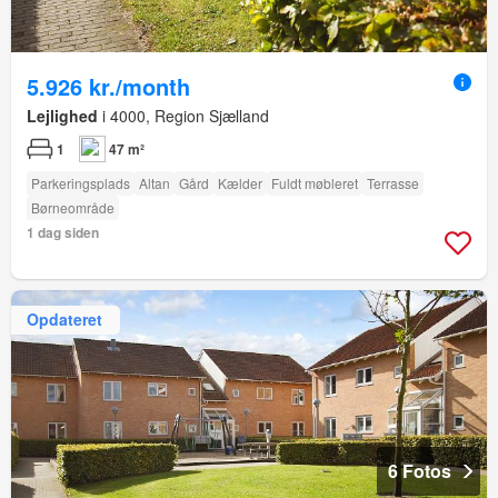
5.926 kr./month
Lejlighed
i 4000, Region Sjælland
1
47 m²
Parkeringsplads
Altan
Gård
Kælder
Fuldt møbleret
Terrasse
Børneområde
1 dag siden
Opdateret
6 Fotos