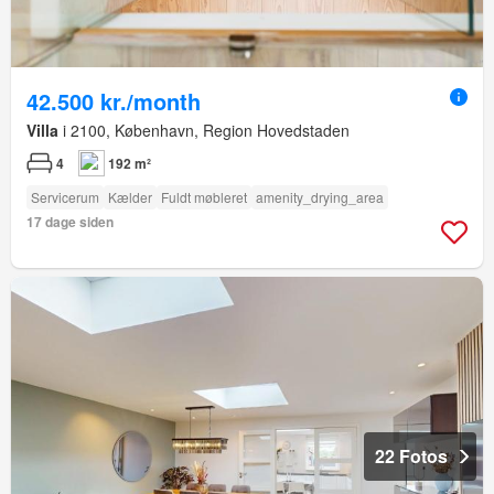
42.500 kr./month
Villa
i 2100, København, Region Hovedstaden
4
192 m²
Servicerum
Kælder
Fuldt møbleret
amenity_drying_area
17 dage siden
22 Fotos