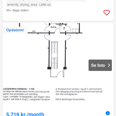
amenity_drying_area
Løfte op
30+ dage siden
Opdateret
Se foto
5.719 kr./month