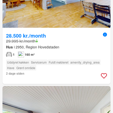
28.500 kr./month
29.995 kr./month
Hus
i 2950, Region Hovedstaden
1
160 m²
Udstyret køkken
Servicerum
Fuldt møbleret
amenity_drying_area
Have
Grønt område
2 dage siden