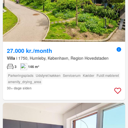
27.000 kr./month
Villa
i 1750, Humleby, København, Region Hovedstaden
3
146 m²
Parkeringsplads
Udstyret køkken
Servicerum
Kælder
Fuldt møbleret
amenity_drying_area
30+ dage siden