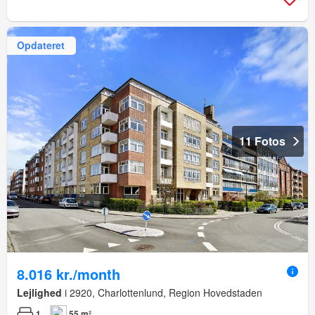
Opdateret
11 Fotos
8.016 kr./month
Lejlighed
i 2920, Charlottenlund, Region Hovedstaden
1
55 m²