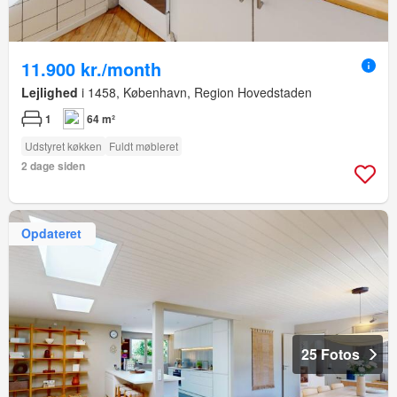
11.900 kr./month
Lejlighed
i 1458, København, Region Hovedstaden
1
64 m²
Udstyret køkken
Fuldt møbleret
2 dage siden
Opdateret
25 Fotos