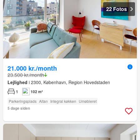
22 Fotos
21.000 kr./month
23.500 kr./month
Lejlighed
i 2300, København, Region Hovedstaden
1
102 m²
Parkeringsplads
Altan
Integral køkken
Umøbleret
5 dage siden