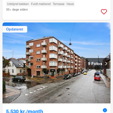
Udstyret køkken
Fuldt møbleret
Terrasse
Have
30+ dage siden
Opdateret
9 Fotos
5.530 kr./month