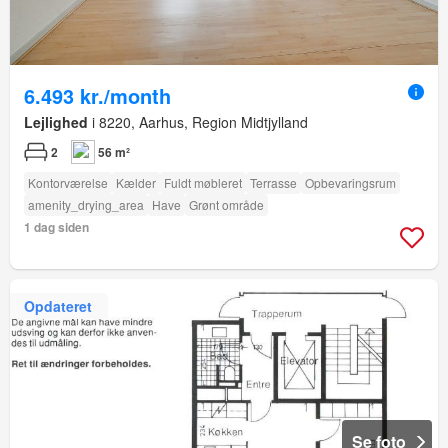
6.493 kr./month
Lejlighed
i 8220, Aarhus, Region Midtjylland
2
56 m²
Kontorværelse
Kælder
Fuldt møbleret
Terrasse
Opbevaringsrum
amenity_drying_area
Have
Grønt område
1 dag siden
Opdateret
Se foto