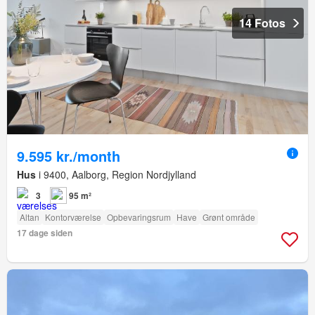
14 Fotos
9.595 kr./month
Hus
i 9400, Aalborg, Region Nordjylland
3
95 m²
Altan
Kontorværelse
Opbevaringsrum
Have
Grønt område
17 dage siden