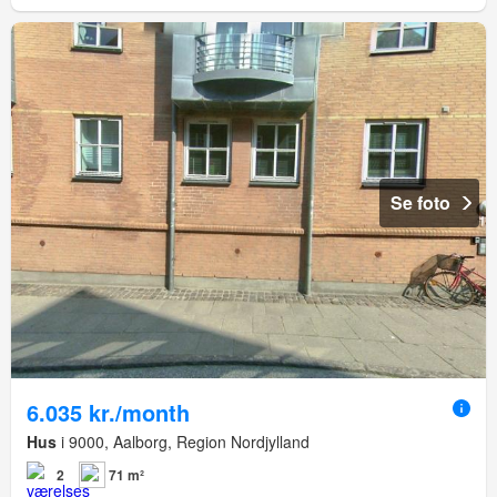
Se foto
6.035 kr./month
Hus
i 9000, Aalborg, Region Nordjylland
2
71 m²