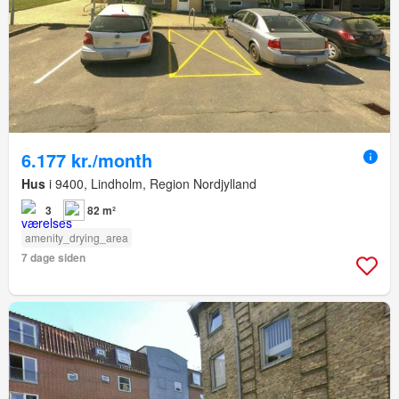
6.177 kr./month
Hus
i 9400, Lindholm, Region Nordjylland
3
82 m²
amenity_drying_area
7 dage siden