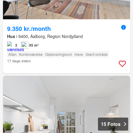
9.350 kr./month
Hus
i 9400, Aalborg, Region Nordjylland
3
95 m²
Altan
Kontorværelse
Opbevaringsrum
Have
Grønt område
17 dage siden
15 Fotos