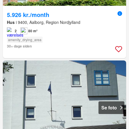
5.926 kr./month
Hus
i 9400, Aalborg, Region Nordjylland
2
80 m²
amenity_drying_area
30+ dage siden
Se foto