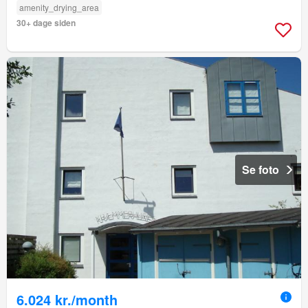
amenity_drying_area
30+ dage siden
Se foto
6.024 kr./month