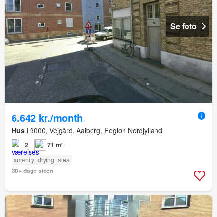
Se foto
6.642 kr./month
Hus
i 9000, Vejgård, Aalborg, Region Nordjylland
2
71 m²
amenity_drying_area
30+ dage siden