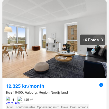
16 Fotos
12.325 kr./month
Hus
i 9400, Aalborg, Region Nordjylland
4
125 m²
Altan
Kontorværelse
Opbevaringsrum
Have
Grønt område