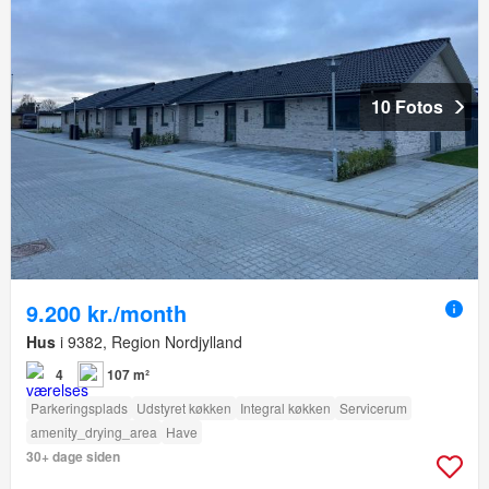
10 Fotos
9.200 kr./month
Hus
i 9382, Region Nordjylland
4
107 m²
Parkeringsplads
Udstyret køkken
Integral køkken
Servicerum
amenity_drying_area
Have
30+ dage siden