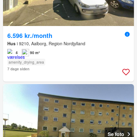
6.596 kr./month
Hus
i 9210, Aalborg, Region Nordjylland
4
90 m²
amenity_drying_area
7 dage siden
Se foto