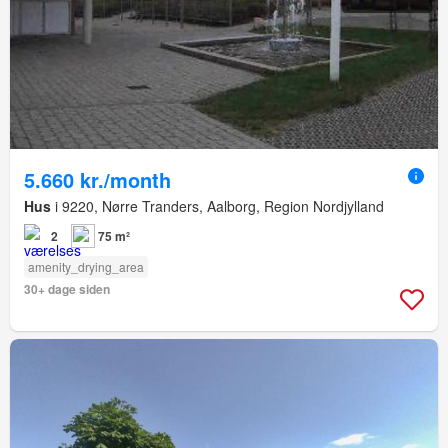
5.660 kr./month
Hus
i 9220, Nørre Tranders, Aalborg, Region Nordjylland
2
75 m²
amenity_drying_area
30+ dage siden