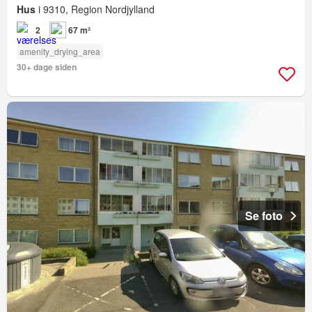
Hus
i 9310, Region Nordjylland
2
67 m²
amenity_drying_area
30+ dage siden
Se foto