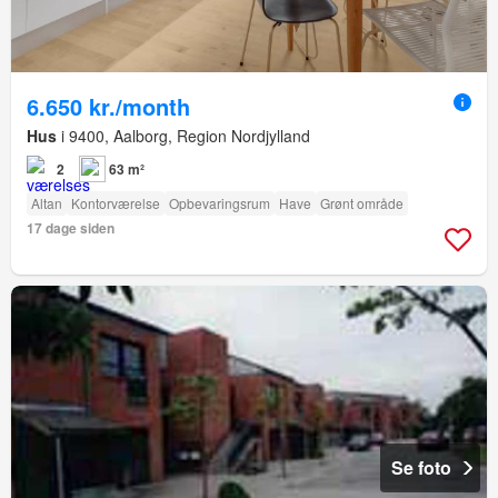
6.650 kr./month
Hus
i 9400, Aalborg, Region Nordjylland
2
63 m²
Altan
Kontorværelse
Opbevaringsrum
Have
Grønt område
17 dage siden
Se foto