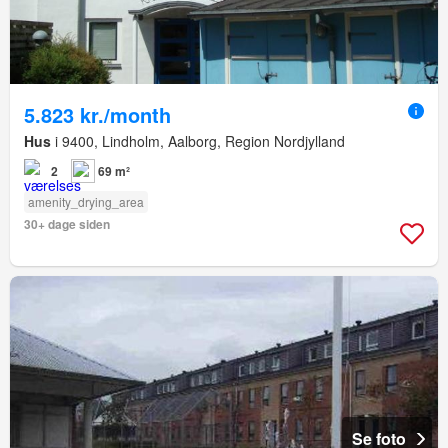
5.823 kr./month
Hus
i 9400, Lindholm, Aalborg, Region Nordjylland
2
69 m²
amenity_drying_area
30+ dage siden
Se foto