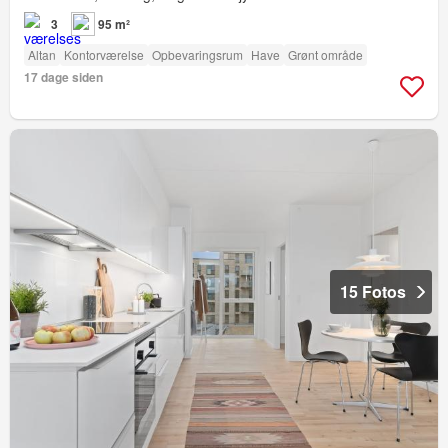
3
95 m²
Altan
Kontorværelse
Opbevaringsrum
Have
Grønt område
17 dage siden
15 Fotos