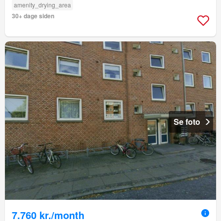
amenity_drying_area
30+ dage siden
Se foto
7.760 kr./month