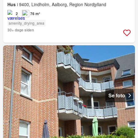
Hus
i 9400, Lindholm, Aalborg, Region Nordjylland
2
76 m²
amenity_drying_area
30+ dage siden
Se foto