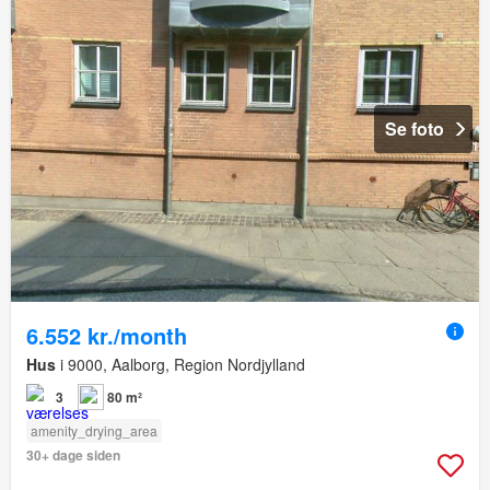
Se foto
6.552 kr./month
Hus
i 9000, Aalborg, Region Nordjylland
3
80 m²
amenity_drying_area
30+ dage siden