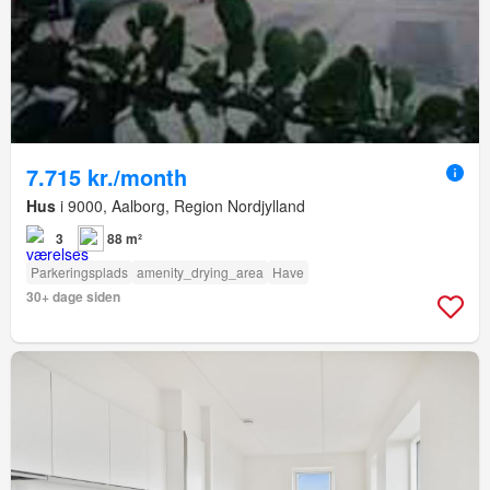
7.715 kr./month
Hus
i 9000, Aalborg, Region Nordjylland
3
88 m²
Parkeringsplads
amenity_drying_area
Have
30+ dage siden