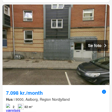
Se foto
7.098 kr./month
Hus
i 9000, Aalborg, Region Nordjylland
2
82 m²