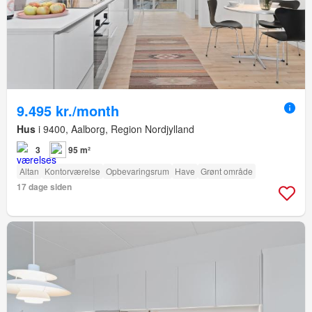
9.495 kr./month
Hus
i 9400, Aalborg, Region Nordjylland
3
95 m²
Altan
Kontorværelse
Opbevaringsrum
Have
Grønt område
17 dage siden