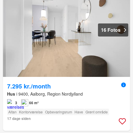
16 Fotos
7.295 kr./month
Hus
i 9400, Aalborg, Region Nordjylland
3
66 m²
Altan
Kontorværelse
Opbevaringsrum
Have
Grønt område
17 dage siden