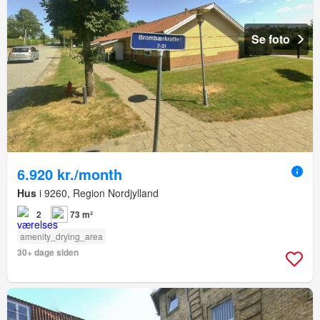
Se foto
6.920 kr./month
Hus
i 9260, Region Nordjylland
2
73 m²
amenity_drying_area
30+ dage siden