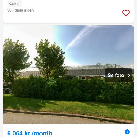
Kælder
30+ dage siden
Se foto
6.064 kr./month