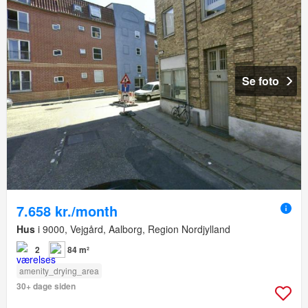
Se foto
7.658 kr./month
Hus
i 9000, Vejgård, Aalborg, Region Nordjylland
2
84 m²
amenity_drying_area
30+ dage siden