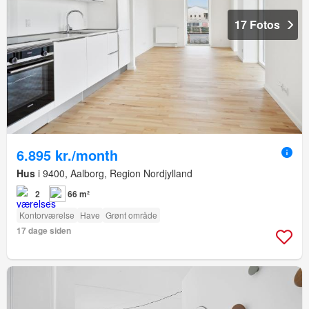
17 Fotos
6.895 kr./month
Hus
i 9400, Aalborg, Region Nordjylland
2
66 m²
Kontorværelse
Have
Grønt område
17 dage siden