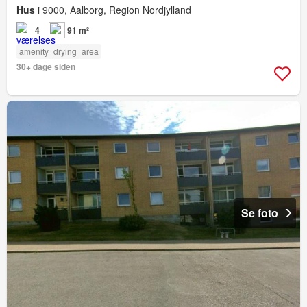
Hus
i 9000, Aalborg, Region Nordjylland
4
91 m²
amenity_drying_area
30+ dage siden
Se foto