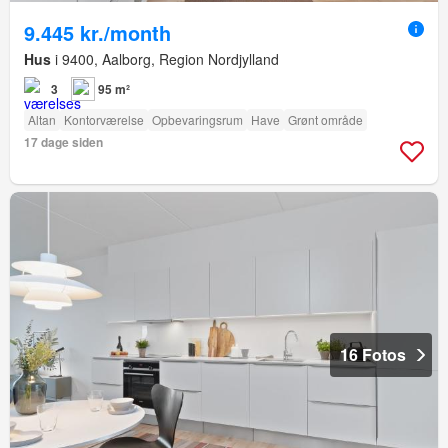
9.445 kr./month
Hus
i 9400, Aalborg, Region Nordjylland
3
95 m²
Altan
Kontorværelse
Opbevaringsrum
Have
Grønt område
17 dage siden
16 Fotos