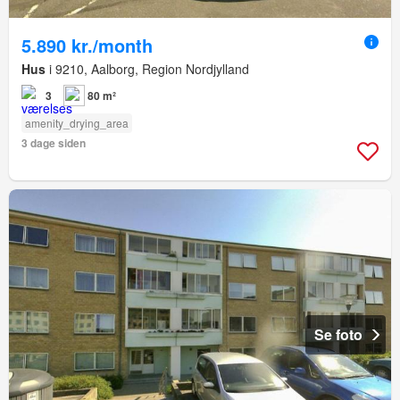
5.890 kr./month
Hus
i 9210, Aalborg, Region Nordjylland
3
80 m²
amenity_drying_area
3 dage siden
Se foto